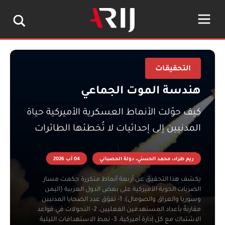
التحقيقات
هندسة الموت الجماعي
كيف حوّلت الأنماط العسكرية الأميركية حياة
المدنيين إلى إحداثيات لا تُخطئها الطائرات
ريم طراد، محمد الحسني، دولة الحصباني
04 آب 2026
يكشف هذا التحقيق عن أربعة أنماط متكررة حكمت مسار
الضربات الجوية الأميركية على بعض الدول العربية (اليمن
وسوريا والعراق والصومال): 1- تفوّق عدد الضحايا المدنيين
مقارنةً بأعداد المستهدفين الفعليين، 2- التحولات في قواعد
الاشتباك مع كل إدارة أميركية، 3- نمط الاستهدافات الليلية