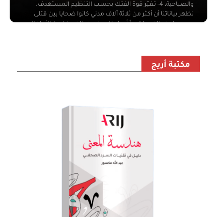
والصباحية، 4- تغيّر قوة الفتك بحسب التنظيم المستهدف.
تظهر بياناتنا أن أكثر من ثلاثة آلاف مدني كانوا ضحايا بين قتلى
وجرحى لهذه الضربات، وأنّ ما يقارب نصف الضحايا من الأطفال.
مكتبة أريج