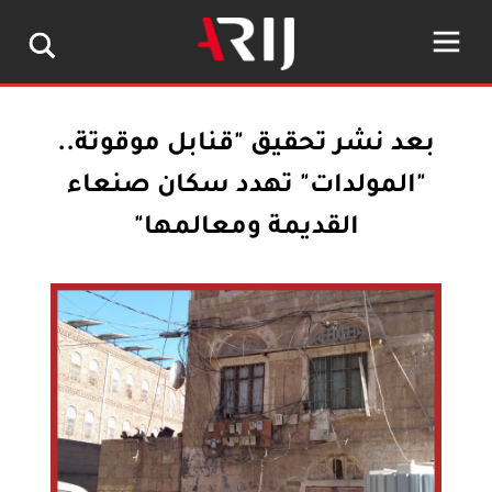
بعد نشر تحقيق "قنابل موقوتة..
"المولدات" تهدد سكان صنعاء
القديمة ومعالمها"