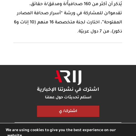
يُذكر أن أكثر من 160 صحافياً/ة ومدقق/ة حقائق،
تقدموا/ن للمشاركة في ورشة “أسرار صحافة المصادر
المفتوحة”، اختارت لجنة متخصصة 16 منهم (10 إناث و6
ذكور)، من 7 دول عربيّة.
اشترك في نشرتنا الإخبارية
استلم تحديثات حول عملنا
اشترك/ ي
We are using cookies to give you the best experience on our
مكتبة أريج
بودكاست أريج
اتصل بنا
شارك معنا