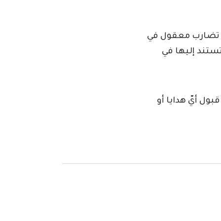
يّ تضارب معقول في
ستند إليها في
ول أيّ هدايا أو