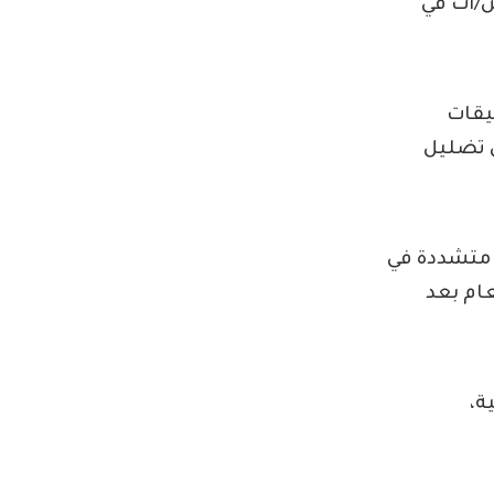
/ات في
يقات
 تضليل
 متشددة في
عام بعد
ة،