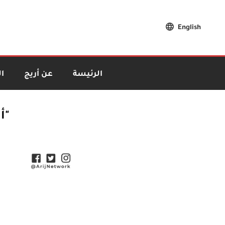
English
الرئيسة
عن أريج
ا
"أ