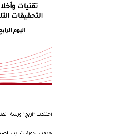
اختتمت “أريج” ورشة “تقنيات وأخلاقيات ا
هدفت الدورة لتدريب الصحف