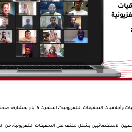
لتحقيقات التلفزيونية”، استمرت 5 أيام بمشاركة صحفيين/ات من 7 دول عربية.
يين الاستقصائيين بشكل مكثف على التحقيقات التلفزيونية، من المعال