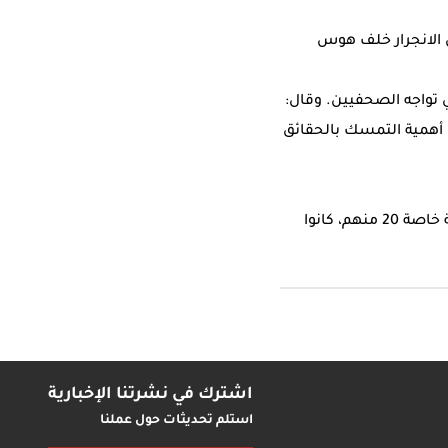
 الانجرار خلف هوس
تي تواجه الصحفيين. وقال:
ى أهمية التمسك بالحقائق
قرابة 200 صحفي وصحفية، من مختلف الدول العربية تقدموا للمشاركة في الورشة. اختارت لجنة خاصة 20 منهم، كانوا
اشترك في نشرتنا الإخبارية
استلم تحديثات حول عملنا