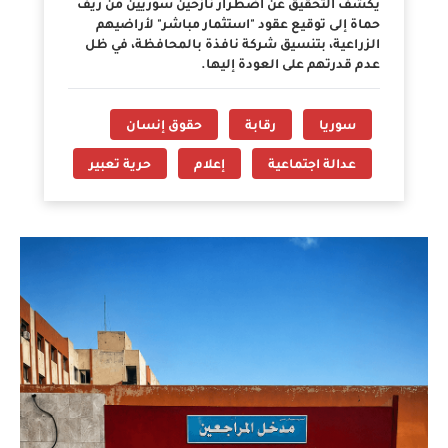
يكشف التحقيق عن اضطرار نازحين سوريين من ريف
حماة إلى توقيع عقود "استثمار مباشر" لأراضيهم
الزراعية، بتنسيق شركة نافذة بالمحافظة، في ظل
عدم قدرتهم على العودة إليها.
سوريا
رقابة
حقوق إنسان
عدالة اجتماعية
إعلام
حرية تعبير