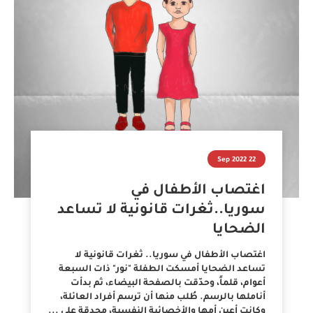
22 Sep 2022
اغتصاب الأطفال في
سوريا..ثغرات قانونية لا تساعد
الضحايا
اغتصاب الأطفال في سوريا.. ثغرات قانونية لا
تساعد الضحايا أمسكت الطفلة "نور" ذات السبعة
أعوام، قلماً، وحدّقت بالصفحة البيضاء، ثم بدأت
أناملها بالرسم. طُلب منها أن ترسم أفراد العائلة،
وكانت أعين أمها والأخصائية النفسية، محدقة على ...