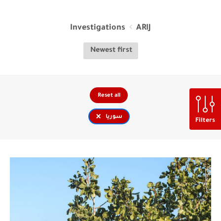
Investigations
ARIJ
Reset all
×
سوريا
Filters