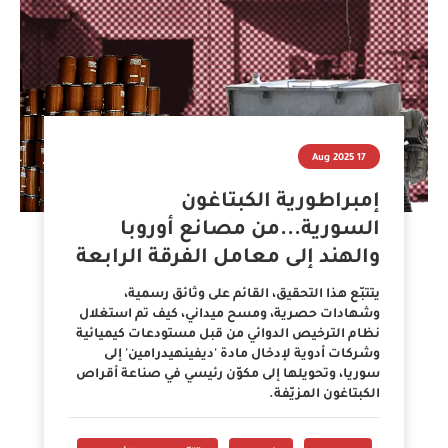
17 Aug 2025
إمبراطورية الكبتاغون
السورية...من مصانع أوروبا
والهند إلى معامل الفرقة الرابعة
يتتبّع هذا التحقيق، القائم على وثائق رسمية،
وشهادات حصرية، ومسح ميداني، كيف تم استغلال
نظام الترخيص الدوائي من قبل مستودعات كيميائية
وشركات أدوية لإدخال مادة 'ديفينهيدرامين' إلى
سوريا، وتحويلها إلى مكوّن رئيسي في صناعة أقراص
الكبتاغون المزيّفة.