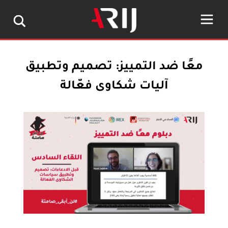
معًا ضد التمييز: تصميم وتطبيق
آليات شكاوى فعّالة