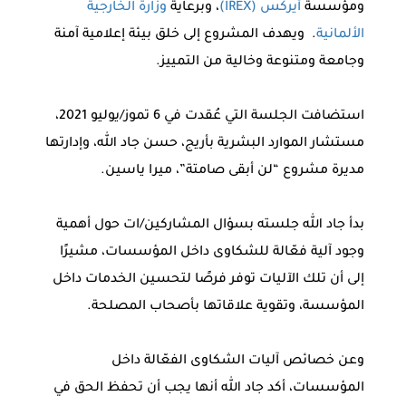
ومؤسسة
أيركس (IREX)
، وبرعاية
وزارة الخارجية
الألمانية
. ويهدف المشروع إلى خلق بيئة إعلامية آمنة
وجامعة ومتنوعة وخالية من التمييز.
استضافت الجلسة التي عُقدت في 6 تموز/يوليو 2021،
مستشار الموارد البشرية بأريج، حسن جاد الله، وإدارتها
مديرة مشروع “لن أبقى صامتة”، ميرا ياسين.
بدأ جاد الله جلسته بسؤال المشاركين/ات حول أهمية
وجود آلية فعّالة للشكاوى داخل المؤسسات، مشيرًا
إلى أن تلك الآليات توفر فرصًا لتحسين الخدمات داخل
المؤسسة، وتقوية علاقاتها بأصحاب المصلحة.
وعن خصائص آليات الشكاوى الفعّالة داخل
المؤسسات، أكد جاد الله أنها يجب أن تحفظ الحق في