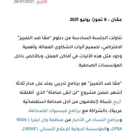
التاريخ :
26/07/2021
عمّان – 6 تموز/ يوليو 2021
تناولت الجلسة السادسة من دبلوم “معًا ضد التمييز”
الافتراضي، تصميم آليات الشكاوى الفعالة، وأهمية
وجود مثل هذه الآليات في أماكن العمل، وبالأخص داخل
المؤسسات الصحفية.
“معًا ضد التمييز” هو برنامج تدريبي يمتد على مدار ثلاثة
أشهر، ضمن مشروع “لن أبقى صامتة” الذي أطلقته
أريج
شبكة (إعلاميون من أجل صحافة استقصائية
عربية)، بالشراكة مع
برنامج فيسبوك للصحافة
،
و
برنامج النساء في الأخبار
من
منظمة وان ايفرا (WAN-
IFRA)
، و
المؤسسة الدولية للإعلام النسائي (IWMF)
،