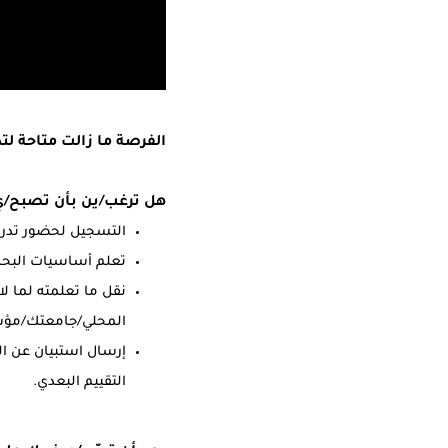
الفرصة ما زالت متاحة لتك
هل ترغب/ين بأن تصبح/ي با
التسجيل لحضور تدريب
تعلم أساسيات البحث
المحلي/جامعتك/م
إرسال استبيان عن ال
التقييم البعدي.