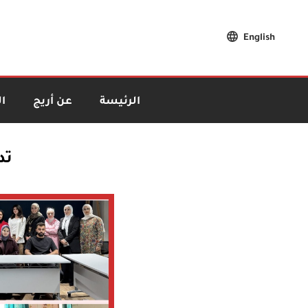
English
الرئيسة
عن أريج
ا
تد