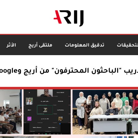
لتحقيقات
تدقيق المعلومات
ملتقى أريج
الأثر
ريب "الباحثون المحترفون" من أريج وGoogle