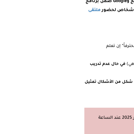
بعد أن تدرّب/ي غيرك على ما تدربت عليه، وإرسال المطلوب لأريج، ستصلك شهادة من أريج وGoogle ضمن برنامج
ملتقى
ً محترفاً” إن تعلم
في حال عدم تدريب
ي شكل من الأشكال تمثيل
كن أنت أحدهم وانضم إلينا عبر التسجيل في التدريب القادم يوم الاثنين 13 تشرين الأول/أكتوبر 2025 عند الساعة