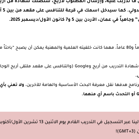
لي. كما سيدخل اسمك في قرعة للتنافس على مقعد من بين 5 أشخاص لحضور
ً في عمان، الأردن بين 5 و7 كانون الأول/ديسمبر 2025.
أي شخص بين 18 عاماً و80 عاماً، مهما كانت خلفيته العلمية والمهنية يمكن أن يصبح “باحثا
ج وGoogle (والتنافس على مقعد ملتقى أريج الوجاهي)
رنامج هدفها نقل معرفة البحث الأساسية والهامة للآخرين،
ولا تعني بأ
)!