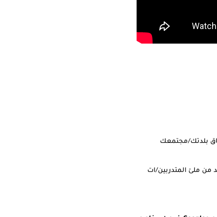
اين في نطاق بلدتك/مجتمعك
 من ملئ المتدربين/ات