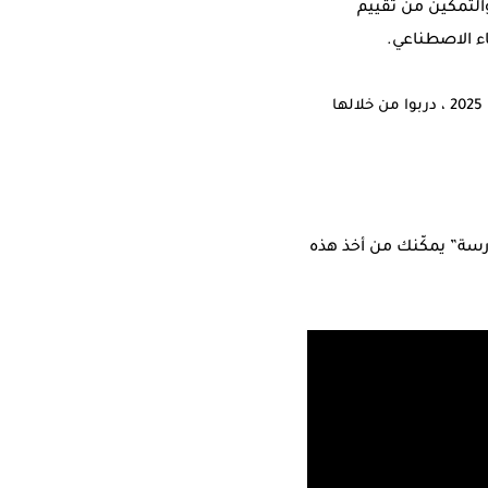
والتمكين من تقييم
كاء الاصطناعي.
قدموا 48 جلسة تدريبية في بلدانهم خلال تموز/يوليو وآب/أغسطس 2025 ، دربوا من خلالها
ارسة” يمكّنك من أخذ هذه