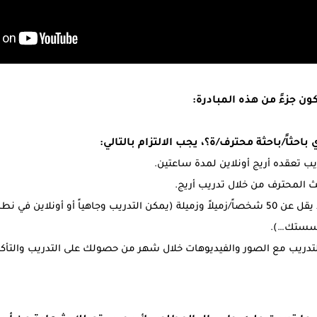
ون جزءً من هذه المبادرة:
حثاً/باحثة محترف/ة؟، يجب الالتزام بالتالي:
 تعقده أريج أونلاين لمدة ساعتين.
 المحترف من خلال تدريب أريج.
نقل ما تعلمته لما لا يقل عن 50 شخصاً/زميلاً وزميلة (يمكن التدريب وجاهياً أو أونل
ؤسستك…).
تدريب مع الصور والفيديوهات خلال شهر من حصولك على التدريب والتأكد