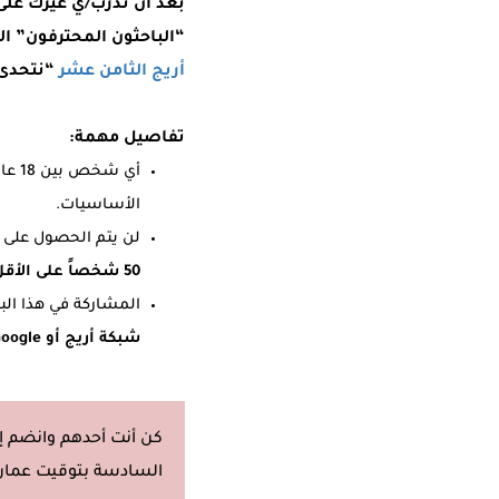
“الباحثون المحترفون” الدو
أريج الثامن عشر
“نتحدى” وجاهيا
تفاصيل مهمة:
الأساسيات.
لن يتم الحصول على شهادة التدريب من أري
50 شخصاً على الأقل.
المشاركة في هذا الب
شبكة أريج أو Google أو التحدث باسم أي منهما.
السادسة بتوقيت عمان (GMT+3