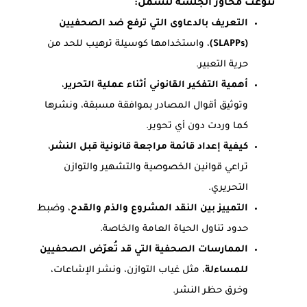
تنوّعت محاور الجلسة لتشمل:
التعريف بالدعاوى التي ترفع ضد الصحفيين
(SLAPPs)
، واستخدامها كوسيلة ترهيب للحد من
حرية التعبير.
أهمية التفكير القانوني أثناء عملية التحرير
،
وتوثيق أقوال المصادر بموافقة مسبقة، ونشرها
كما وردت دون أي تحوير.
كيفية إعداد قائمة مراجعة قانونية قبل النشر
،
تراعي قوانين الخصوصية والتشهير والتوازن
التحريري.
التمييز بين النقد المشروع والذم والقدح
، وضبط
حدود تناول الحياة العامة والخاصة.
الممارسات الصحفية التي قد تُعرّض الصحفيين
للمساءلة
، مثل غياب التوازن، ونشر الإشاعات،
وخرق حظر النشر.