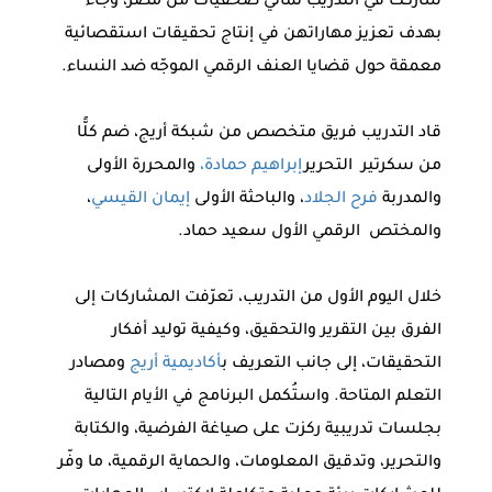
شاركت في التدريب ثماني صحفيات من مصر، وجاء
بهدف تعزيز مهاراتهن في إنتاج تحقيقات استقصائية
معمقة حول قضايا العنف الرقمي الموجّه ضد النساء.
قاد التدريب فريق متخصص من شبكة أريج، ضم كلًّا
من سكرتير التحرير
إبراهيم حمادة،
والمحررة الأولى
والمدربة
فرح الجلاد
، والباحثة الأولى
إيمان القيسي
،
والمختص الرقمي الأول سعيد حماد.
خلال اليوم الأول من التدريب، تعرّفت المشاركات إلى
الفرق بين التقرير والتحقيق، وكيفية توليد أفكار
التحقيقات، إلى جانب التعريف ب
أكاديمية أريج
ومصادر
التعلم المتاحة. واستُكمل البرنامج في الأيام التالية
بجلسات تدريبية ركزت على صياغة الفرضية، والكتابة
والتحرير، وتدقيق المعلومات، والحماية الرقمية، ما وفّر