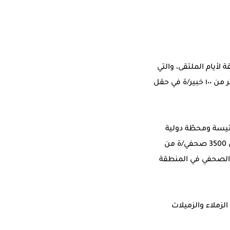
 لأيام الملتقى، والتي
نعلن عن تفاصيلها قريبا لجميع المسجلين في الملتقى، ويدرب/يتحدث في فعاليات الملتقى أكثر من ١٠٠ خبير/ة في حقل
شبيك وتدريب رئيسة ومحطّة دولية
لتبادل الخبرات والمهارات بين الإعلاميين العرب والأجانب. إذ ساهمت الشبكة في تدريب أكثر من 3500 صحفي/ة من
ع الصحفي في المنطقة
لزملاء والزميلات