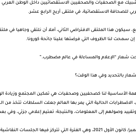
يك مع الصحفيات والصحفيين الاستقصائيين داخل الوطن العربي وخ
بي للصحافة الاستقصائية، في ملتقى أريج الرابع عشر.
 سيكون هذا الملتقى الافتراضي الثاني، أملا أن نلتقي وجاهيا في مل
، إن سمحت لنا الظروف التي فرضتها علينا جائحة كورونا.
حت شعار “الإعلام والمساءلة في عالم مضطرب.”
لشعار بالتحديد وفي هذا الوقت؟
همة الأساسية لنا كصحفيين وصحفيات هي تمكين المجتمع وزيادة الو
 الاضطرابات الحالية التي يمر بها العالم جعلت السلطات تتخذ من ال
تقييد وصولهم إلى المعلومات، والنتيجة: تعتيم إعلامي جزئي، وفي بعض
يقام الملتقى بين 3-5 ديسمبر/ كانون الأول 2021، وهي الفترة التي تتركز فيها 