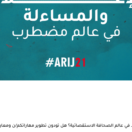
في عالم الصحافة الاستقصائية؟ هل تودون تطوير مهاراتكم/ن ومعار