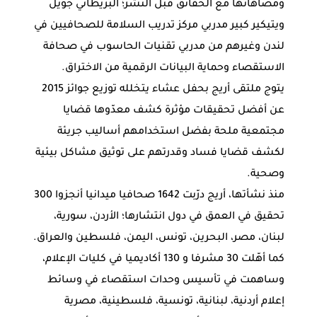
ومضاهاتها مع الحقائق قبل النشر؛ البريطاني جويل
ويتيكير كبير مدربي مركز تدريب السلامة للصحافيين في
لندن وغيرهم من مدربي تقنيات الحاسوب في صحافة
الاستقصاء وحماية البيانات الرقمية من الاختراق.
يتوج ملتقى أريج بحفل عشاء يتخلله توزيع جوائز 2015
عن أفضل تحقيقات مؤثرة كشف معدّوها قضايا
مجتمعية ملحة بفضل استخدامهم أساليب جريئة
لكشف قضايا فساد وقدرتهم على توثيق مشاكل بيئية
وصحية.
منذ نشأتها، أريج درّبت 1642 صحافيا ميدانيا أنجزوا 300
تحقيق في العمق في دول انتشارها؛ الأردن، سورية،
لبنان، مصر، البحرين، تونس، اليمن، فلسطين والعراق.
كما أهّلت 30 مشرفا و 130 أكاديميا في كليات الإعلام،
وساهمت في تأسيس وحدات استقصاء في وسائط
إعلام أردنية، لبنانية، تونسية، فلسطينية، مصرية