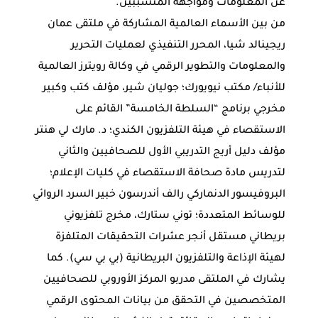
عن المعلومات ومواجهة المتسببين.
من بين الأسماء العالمية المشاركة في ملتقى عمان
ريجينالد شيا، المحرر التنفيذي لعمليات التحرير
والمعلومات والتطوير الرقمي في وكالة رويترز العالمية
للأنباء/ مكتب نيويورك؛ جوليان شير، مؤلف كتب وكبير
مخرجي برنامج “السلطة الخامسة” القائم على
الاستقصاء في هيئة التلفزيون الكندي؛ د. مارك لي هنتر
مؤلف دليل أريج التدريبي الأول للصحافيين والثاني
لتدريس مادة صحافة الاستقصاء في كليات الإعلام؛
البروفيسور الدنماركي رالف أندرسون خبير السرد الروائي
للوسائط المتعددة؛ توني ستارك، مخرج تلفزيوني
بريطاني مستقل أنجر عشرات التحقيقات المتلفزة
لهيئة الإذاعة والتلفزيون البريطانية (بي بي سي). كما
يشارك في الملتقى مدربو المركز الأوروبي للصحافيين
المتخصصين في التحقق من بيانات المحتوى الرقمي