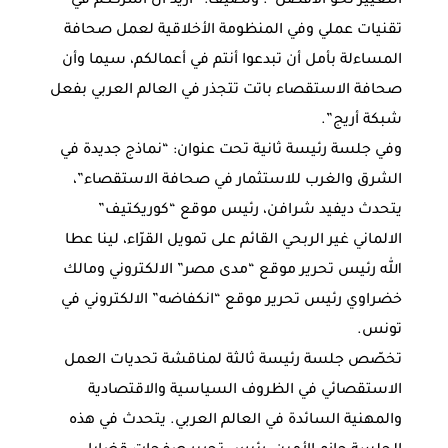
التغيير نحو الأفضل”. وتضيف: “أريد أن أشرككم في
تقنيات عملي وفي المنظومة الأخلاقية لعمل صحافة
المساءلة بأمل أن تبدعوا أنتم في أعمالكم، سيما وأن
صحافة الاستقصاء باتت تتجذر في العالم العربي بفعل
شبكة أريج”.
وفي جلسة رئيسة ثانية تحت عنوان: “نماذج جديدة في
الشرق والغرب للاستثمار في صحافة الاستقصاء”،
يتحدث ديفيد شرافن، رئيس موقع “كوريكتيف”
الالماني غير الربحي القائم على تمويل القرّاء، لينا عطا
الله رئيس تحرير موقع “مدى مصر” الالكتروني ومالك
خضراوي رئيس تحرير موقع “انكفاضه” الالكتروني في
تونس.
تخصّص جلسة رئيسة ثالثة لمناقشة تحديات العمل
الاستقصائي في الظروف السياسية والاقتصادية
والمهنية السائدة في العالم العربي. يتحدث في هذه