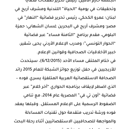
الجلسة حازم الأمين، رئيس تحرير صفحات قضايا
وتحقيقات في يومية “الحياة” اللندنية ومشرف أريج في
لبنان؛ عمرو الكحكي، رئيس تحرير فضائية “النهار” في
مصر؛ ومشرف أريج في البحرين غسان الشهابي؛ حمزة
البلومي، مقدم برنامج “الثامنة مساء” عبر فضائية
“الحوار التونسي”؛ ومدرب الإعلام الأردني يحيى شقير،
خبير الأخلاقيات الصحافية وقوانين الإعلام.
في ختام الملتقى مساء الأحد (6/12/2015)، سيتحدث
للأريجيين في حفل توزيع جوائز الشبكة للعام 2015 رائد
الصحافة الاستقصائية العربية المتلفزة يسري فوده –
الذي اضطر لإيقاف برنامجه الحواري “آخر كلام” عبر
فضائية “أون تي في” المصرية عام 2014، مع تنامي
الضغوط الرسمية على الإعلام المستقل. وقبلها يعقد
فوده ورشة تدريب متقدمة حول تقنيات المساءلة
والمواجهة للصحافيين الاستقصائيين أثناء رحلة البحث