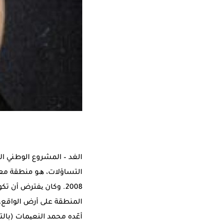
الغد – المشروع اﻟﻮطﻨﻲ ا
اﻟﺘﺴﺎؤﻻت، ھﻮ ﻣﻨﻄﻘﺔ ﻣﻌﺎن 
اﻟﻤﻨﻄﻘﺔ ﻋﻠﻰ أرض اﻟﻮاﻗﻊ، 
أﻋّﺪه ﻣﺤﻤﺪ اﻟﻨﻌﯿﻤﺎت (ﺑﺎﻟ