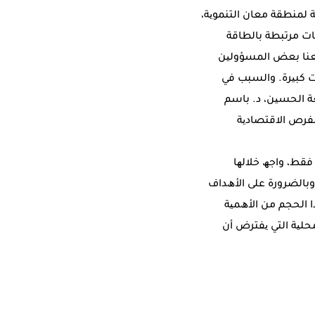
 ﻟﻤﻨﻄﻘﺔ ﻣﻌﺎن اﻟﺘﻨﻤﻮﯾﺔ،
ﺎت ﻣﺮﺗﺒﻄﺔ ﺑﺎﻟﻄﺎﻗﺔ
ﺒﻌﻨﺎ ﺑﻌﺾ اﻟﻤﺴﺆوﻟﯿﻦ
ت ﻛﺒﯿﺮة. واﻟﺴﺒﺐ ﻓﻲ
ﻌﺔ اﻟﺤﺴﯿﻦ، د. ﺑﺎﺳﻢ
اﻟﻔﺮص اﻻﻗﺘﺼﺎدﯾﺔ
ً ﺑﺎﻟﻘﻮل إّﻧﮫ ﻣﻦ اﻟﻈﻠﻢ ﻣﺤﺎﻛﻤﺔ ﻣﺸﺮوع ﻣﺪاه 25 ﻋﺎﻣﺎًﻣﻦ ﺧﻼل 5 أﻋﻮام ﻓﻘﻂ، واﺟﮫ ﺧﻼﻟﮭﺎ
 وﺑﺎﻟﻀﺮورة ﻋﻠﻰ اﻷھﺪاف
ﺬا اﻟﺤﺠﻢ ﻣﻦ اﻷھﻤﯿﺔ
ﻟﻤﺤﻠﯿﺔ اﻟﺘﻲ ﯾﻔﺘﺮض أن