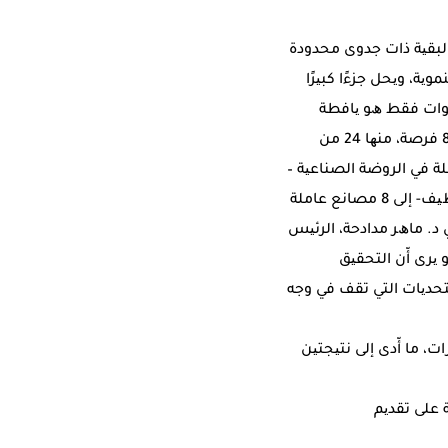
واﻟﺒﻘﯿﺔ ذات ﺟﺪوى ﻣﺤﺪودة
ﯾﺔ، وﯾﺤﻞ ﺟﺰءًا ﻛﺒﯿﺮًا
ﺴﻨﻮات ﻓﻘﻂ ھﻮ ﯾﺎﻓﻄﺔ
ﺑﺎﺳﻢ اﻟﻤﺮﻛﺰ! ﻓﺮص اﻟﻌﻤﻞ اﻟﺘﻲ وّﻓﺮﺗﮭﺎ اﻟﻤﻨﻄﻘﺔ اﻟﺘﻨﻤﻮﯾﺔ إﻟﻰ اﻵن، ﺑﻌﺪ ھﺬه اﻟﺴﻨﻮات، ھﻲ ﻓﻘﻂ 86 ﻓﺮﺻﺔ، ﻣﻨﮭﺎ 24 ﻣﻦ
ﻋﺪد اﻟﻤﺼﺎﻧﻊ اﻟﻌﺎﻣﻠﺔ ﻓﻲ اﻟﺮوﺿﺔ اﻟﺼﻨﺎﻋﯿﺔ –
اﻟﺘﻲ ﻛﺎن ﯾﻔﺘﺮض أن ﺗﻌﺞ ﺑﺎﻟﻤﺼﺎﻧﻊ واﻟﻌﺎﻣﻠﯿﻦ، وﺗﺘﺤﻮل إﻟﻰ ﺑﺆرة ﻋﻤﻞ وإﻧﺘﺎج وﺗﺼﺪﯾﺮ وﺗﺼﻨﯿﻊ وﺗﻮظﯿﻒ- إﻟﻰ 8 ﻣﺼﺎﻧﻊ ﻋﺎﻣﻠﺔ
ﯿﺔ)! ﺗﺤّﺪث ﻣﻌﻲ د. ﻣﺎھﺮ ﻣﺪادﺣﺔ، اﻟﺮﺋﯿﺲ
ﺮى أّن اﻟﺘﺤﻘﯿﻖ
ﻟﺘﺤﺪﯾﺎت اﻟﺘﻲ ﺗﻘﻒ ﻓﻲ وجه
اﻟﻌﺎم 2008، وﺗﺄﺛﯿﺮھﺎ ﻋﻠﻰ اﻻﺳﺘﺜﻤﺎرات، ﻣﺎ أّدى إﻟﻰ ﻧﺘﯿﺠﺘﯿﻦ
 ﻋﻠﻰ ﺗﻘﺪﯾﻢ