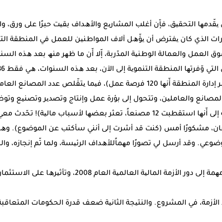
ﺘﻲ ﯾﻘّﺪﻣﮭﺎ اﻟﺘﺤﻘﯿﻖ، ﻓﺈّن أﻏﻠﺐ اﻟﻤﺸﺎرﯾﻊ واﻷھﺪاف ﺑﻘﯿﺖ ﺣﺒﺮًا ﻋﻠﻰ ورق، 
ﺎرات اﻟﺬي ﻛﺎن ﯾﻔﺘﺮض أن ﯾﺆّھﻞ آﻻف اﻟﻤﻮاطﻨﯿﻦ ﻟﻠﻌﻤﻞ ﻓﻲ اﻟﻤﻨﻄﻘﺔ اﻟﺘﻨﻤﻮ
اﻟﻌﻤﻞ واﻟﻌﻤﺎﻟﺔ اﻟﻮطﻨﯿﺔ اﻟﻤﺪّرﺑﺔ، إّﻻ أّن ﻣﺎ ظﮭﺮ ﻣﻨﮫ ﺑﻌﺪ ھﺬه اﻟ
اﻟﻌﻤﺎﻟﺔ اﻟﻮاﻓﺪة! (ﺑﯿﻨﻤﺎ ﺗﺼﺮ إدارة اﻟﻤﻨﻄﻘﺔ أّﻧﮭﺎ 120 ﻓﺮﺻﺔ ﻋﻤﻞ)، ﻓﯿﻤﺎ ﯾﺘﻘّﻠﺺ 
ﻓﻘﻂ (ﺗﺸﯿﺮ إدارة اﻟﻤﻨﻄﻘﺔ إﻟﻰ أّﻧﮭﺎ اﺳﺘﻘﻄﺒﺖ 12 ﻣﺼﻨﻌﺎً، ﺗﻌﺜﺮ ﺑﻌﻀﮭﺎ ﻷﺳﺒﺎب ﻣﺎﻟ
ﺎن، ﻣﺸﻜﻮرًا أﻣﺲ (ﻛﻨﺖ ﻗﺪ أﺷﺮت إﻟﻰ أﻧﻨﻲ ﺳﺄﻛﺘﺐ ﻋﻦ اﻟﻤﻮﺿﻮع). وھﻮ ﯾ
ﺿﻮﻋﻲ. وﻗﺪ أرﺳﻞ ﻟﻲ ﺗﺼﻮرًا ﻣﮭﻤﺎًﻟﻸھﺪاف اﻟﺮﺋﯿﺴﺔ، وﻟﻤﺎ ﺗّﻢ إﻧﺠﺎزه، وا
ﻓﻲ ﺗﻘﯿﯿﻢ اﻟﻤﻨﻄﻘﺔ إﺷﺎرة ﻣﮭﻤﺔ إﻟﻰ دور اﻷزﻣﺔ اﻟﻤﺎﻟﯿﺔ اﻟﻌﺎﻟﻤﯿﺔ 
 اﻷزﻣﺔ، ﻓﻲ اﻟﻤﺸﺮوع. واﻟﻨﺘﯿﺠﺔ اﻟﺜﺎﻧﯿﺔ ﺿﻌﻒ ﻗﺪرة اﻟﺤﻜﻮﻣﺎت اﻟﻤﺘﻌﺎﻗﺒﺔ