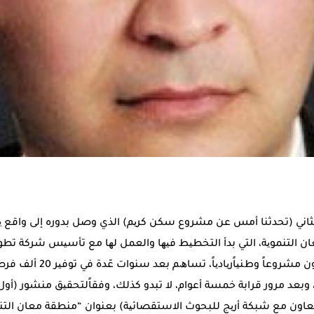
ﻟﺜﺎﻧﻲ (ﺗﺤﺪﺛﻨﺎ أﻣﺲ ﻋﻦ ﻣﺸﺮوع ﺳﻜﻦ ﻛﺮﯾﻢ) اﻟﺬي وﺻﻞ ﺑﺪوره إﻟﻰ واﻗﻊ ﯾ
اﻟﺘﻨﻤﻮﯾﺔ، اﻟﺘﻲ ﺑﺪأ اﻟﺘﺨﻄﯿﻂ ﻓﯿﮭﺎ واﻟﻌﻤﻞ ﻟﮭﺎ ﻣﻊ ﺗﺄﺳﯿﺲ ﺷﺮﻛﺔ ﺗﻄﻮﯾﺮ
2008. وﻛﺎن ﯾﻔﺘﺮض أن ﺗﻜﻮن ﻣﺸﺮو
وﺑﻌﺪ ﻣﺮور ﻗﺮاﺑﺔ ﺧﻤﺴﺔ أﻋﻮام، ﻻ ﺗﺒﺪو ﻛﺬﻟﻚ، وﻓﻘﺎًﻟﺘﺤﻘﯿﻖ ﻣﻨﺸﻮر (أو
ﺘﻌﺎون ﻣﻊ ﺷﺒﻜﺔ أرﯾﺞ ﻟﻠﺒﺤﻮث اﻻﺳﺘﻘﺼﺎﺋﯿﺔ) ﺑﻌﻨﻮان “ﻣﻨﻄﻘﺔ ﻣﻌﺎن اﻟﺘﻨﻤ