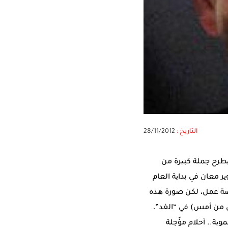
التاريخ :
28/11/2012
ﻄﺮح ﺟﻤﻠﺔ ﻛﺒﯿﺮة ﻣﻦ
 ﻣﻌﺎن ﻓﻲ ﺑﺪاﯾﺔ اﻟﻌﺎم
ﻋﺎً وطﻨﯿﺎًرﯾﺎدﯾﺎً، ﺗﺴﺎھﻢ ﺑﻌﺪ ﺳﻨﻮات ﻋّﺪة ﻓﻲ ﺗﻮﻓﯿﺮ 20 أﻟﻒ ﻓﺮﺻﺔ ﻋﻤﻞ، ﻟﻜﻦ ﺻﻮرة ھﺬه
ل ﻣﻦ أﻣﺲ) ﻓﻲ “اﻟﻐﺪ”،
ﻮﯾﺔ.. أﺣﻼم ﻣﺆّﺟﻠﺔ