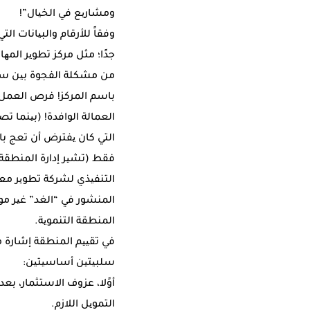
وﻣﺸﺎرﯾﻊ ﻓﻲ اﻟﺨﯿﺎل”!
وﻓﻘﺎً ﻟﻸرﻗﺎم واﻟﺒﯿﺎﻧﺎت اﻟ
ﺟﺪًا؛ ﻣﺜﻞ ﻣﺮﻛﺰ ﺗﻄﻮﯾﺮ اﻟﻤﮭ
ﻣﻦ ﻣﺸﻜﻠﺔ اﻟﻔﺠﻮة ﺑﯿﻦ ﺳﻮق 
اﻟﺘﻨﻔﯿﺬي ﻟﺸﺮﻛﺔ ﺗﻄﻮﯾﺮ ﻣﻌ
اﻟﻤﻨﺸﻮر ﻓﻲ “اﻟﻐﺪ” ﻏﯿﺮ ﻣﻮ
اﻟﻤﻨﻄﻘﺔ اﻟﺘﻨﻤﻮﯾﺔ.
ﺳﻠﺒﯿﺘﯿﻦ أﺳﺎﺳﯿﺘﯿﻦ:
أوًﻻ، ﻋﺰوف اﻻﺳﺘﺜﻤﺎر، ﺑﻌﺪ
اﻟﺘﻤﻮﯾﻞ اﻟﻼزم.