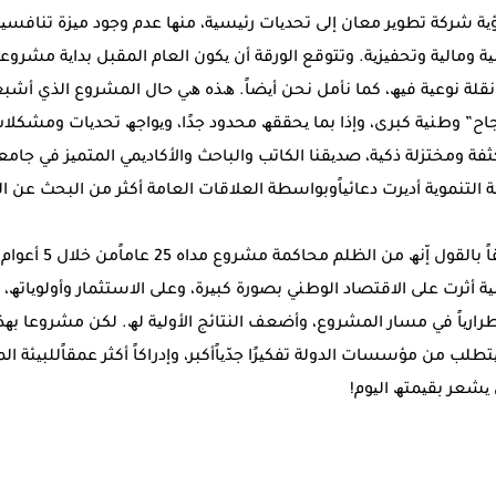
ﯾﺔ ﺷﺮﻛﺔ ﺗﻄﻮﯾﺮ ﻣﻌﺎن إﻟﻰ ﺗﺤﺪﯾﺎت رﺋﯿﺴﯿﺔ، ﻣﻨﮭﺎ ﻋﺪم وﺟﻮد ﻣﯿﺰة ﺗﻨﺎﻓﺴﯿﺔ
وﻣﺎﻟﯿﺔ وﺗﺤﻔﯿﺰﯾﺔ. وﺗﺘﻮﻗﻊ اﻟﻮرﻗﺔ أن ﯾﻜﻮن اﻟﻌﺎم اﻟﻤﻘﺒﻞ ﺑﺪاﯾﺔ ﻣﺸﺮوﻋ
ﻘﻠﺔ ﻧﻮﻋﯿﺔ ﻓﯿﮫ، ﻛﻤﺎ ﻧﺄﻣﻞ ﻧﺤﻦ أﯾﻀﺎً. ھﺬه ھﻲ ﺣﺎل اﻟﻤﺸﺮوع اﻟﺬي أﺷ
ﺎح” وطﻨﯿﺔ ﻛﺒﺮى، وإذا ﺑﻤﺎ ﯾﺤﻘﻘﮫ ﻣﺤﺪود ﺟﺪًا، وﯾﻮاﺟﮫ ﺗﺤﺪﯾﺎت وﻣﺸﻜﻼ
ّﺜﻔﺔ وﻣﺨﺘﺰﻟﺔ ذﻛﯿﺔ، ﺻﺪﯾﻘﻨﺎ اﻟﻜﺎﺗﺐ واﻟﺒﺎﺣﺚ واﻷﻛﺎدﯾﻤﻲ اﻟﻤﺘﻤﯿﺰ ﻓﻲ ﺟﺎﻣ
 اﻟﺘﻨﻤﻮﯾﺔ أدﯾﺮت دﻋﺎﺋﯿﺎًوﺑﻮاﺳﻄﺔ اﻟﻌﻼﻗﺎت اﻟﻌﺎﻣﺔ أﻛﺜﺮ ﻣﻦ اﻟﺒﺤﺚ ﻋﻦ 
رﺑﻤﺎ ﯾﻜﻮن د. اﻟﻤﺪادﺣﺔ ﻣﺤّﻘﺎ
ﯿﺔ أﺛﺮت ﻋﻠﻰ اﻻﻗﺘﺼﺎد اﻟﻮطﻨﻲ ﺑﺼﻮرة ﻛﺒﯿﺮة، وﻋﻠﻰ اﻻﺳﺘﺜﻤﺎر وأوﻟﻮﯾﺎﺗﮫ،
اﺿﻄﺮارﯾﺎً ﻓﻲ ﻣﺴﺎر اﻟﻤﺸﺮوع، وأﺿﻌﻒ اﻟﻨﺘﺎﺋﺞ اﻷوﻟﯿﺔ ﻟﮫ. ﻟﻜﻦ ﻣﺸﺮوﻋﺎ ﺑﮭ
ﻄﻠﺐ ﻣﻦ ﻣﺆﺳﺴﺎت اﻟﺪوﻟﺔ ﺗﻔﻜﯿﺮًا ﺟﺪّﯾﺎًأﻛﺒﺮ، وإدراﻛﺎً أﻛﺜﺮ ﻋﻤﻘﺎًﻟﻠﺒﯿﺌﺔ ا
 ﯾﺸﻌﺮ ﺑﻘﯿﻤﺘﮫ اﻟﯿﻮم!