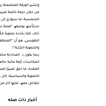
وﺗﺸﯿﺮ اﻟﻮرﻗﺔ اﻟﻤﺘﻀﻤﻨﺔ رؤ
ﻣﻦ ﺧﻼل ﺣﺰﻣﺔ ﺧﺎﺻﺔ ﺿﺮﯾﺒﯿﺔ 
اﻟﺸﻤﺴﯿﺔ، ﻣﺎ ﺳﯿﺆدي إﻟﻰ ﻧ
ﺣﺪﯾﺜﺎًﻋﻨﮫ ﺑﻮﺻﻔﮫ “ﻗﺼﺔ ﻧﺠ
ذﻟﻚ، ﻛﻤﺎ ﯾﺤّﺪده ﺑﺼﻮرة ﻣﻜ
اﻟﻄﻮﯾﺴﻲ، ھﻮ أّن “اﻟﻤﻨﻄﻘﺔ
واﻟﺘﻨﻤﻮﯾﺔ اﻟﺠّﺪّﯾﺔ”!
اﻧﻌﻜﺎﺳﺎت أزﻣﺔ ﻣﺎﻟﯿﺔ ﻋﺎﻟﻤ
اﻟﻤﻌّﺪة، ﻣﺎ ﺧﻠﻖ ﺗﻐﯿﯿﺮًا 
اﻟﺘﻨﻤﻮﯾﺔ واﻟﺴﯿﺎﺳﯿﺔ، ﻛﺎن ﯾﺘ
ﺗﺘﻔﺎﻋﻞ ﻣﻌﮫ، ﻟﻜﻨﮭﺎ آﺧﺮ ﻣﻦ
أخبار ذات صله