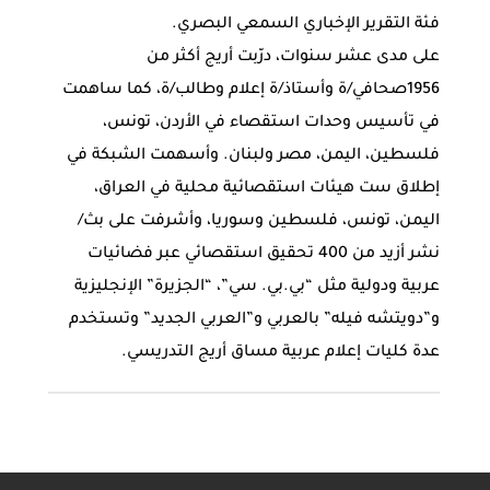
فئة التقرير الإخباري السمعي البصري.
على مدى عشر سنوات، درّبت أريج أكثر من
1956صحافي/ة وأستاذ/ة إعلام وطالب/ة، كما ساهمت
في تأسيس وحدات استقصاء في الأردن، تونس،
فلسطين، اليمن، مصر ولبنان. وأسهمت الشبكة في
إطلاق ست هيئات استقصائية محلية في العراق،
اليمن، تونس، فلسطين وسوريا، وأشرفت على بث/
نشر أزيد من 400 تحقيق استقصائي عبر فضائيات
عربية ودولية مثل “بي.بي. سي”، “الجزيرة” الإنجليزية
و”دويتشه فيله” بالعربي و”العربي الجديد” وتستخدم
عدة كليات إعلام عربية مساق أريج التدريسي.