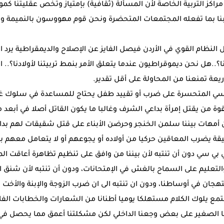
ز التربية الخاصة لأن المسألة (ثقافية) بإمتياز وتخص عقليتنا كمو
نا بما تفعله المجتمعات المتحضرة ونحن قوم مهووسون بالنميمة وبالت
النظام القوي في الأردن فيصل الفايز عن الإصلاح والديمقراطية يرد 
..هل نحن ديموقراطيون عندما يتعلق الأمر بنمط تربيتنا لأولادنا؟.. 
ريعة تمنعنا من المحاولة على أقل تقدير.
بي سي المتحسرة على ضرب أو تقييد طفل يحتاج للمساعدة في سلوك غي
ة من يقتل إمرأة بداعي الشرف وغالبا ما يكون القاتل أصلا في أبع
ان أمهات بيننا سلمن الخنجر وحرضن الأبناء على قتل شقيقات لهم بدا
ة يضرب المعاقين حركيا من أولاده أو يجوعهم أو لا يتعامل معهم بإ
بي بي سي دون أن تنتبه لأن بيننا من وافق على تنظيم تظاهرة أعاقت ال
ة والتعليم على السماح بالغش في الإمتحانات، ودون أن تنتبه لأن شن
تهجان في أوساطنا، ودون ان تنتبه الى ان ضرب الزوجة والإبنة والأخت
 يلوك الكلام مستهلكا يوميا أطنانا من الشعارات والخطابات الفار
لصغير على بعض وجعنا الداخلي لكن مشكلتنا أعمق مما يحصل في أرو