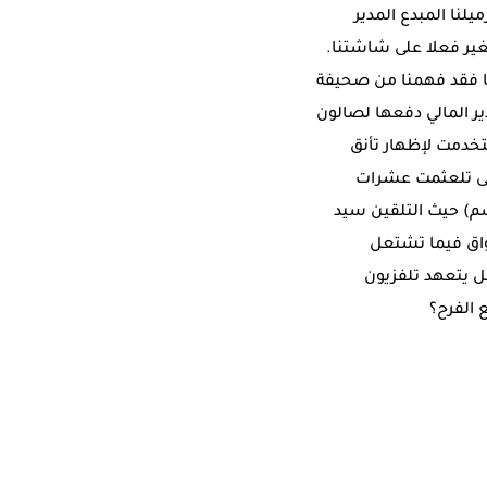
يلنا المبدع المدير
تغير فعلا على شاشتنا.
يا فقد فهمنا من صحيفة
ر واحد إقتربت من 45 ألف دولار رفض المدير المالي دفعها لصالون
تخدمت لإظهار تأنق
لى تلعثمت عشرات
سم) حيث التلقين سيد
واق فيما تشتعل
ل يتعهد تلفزيون
 الفرح؟