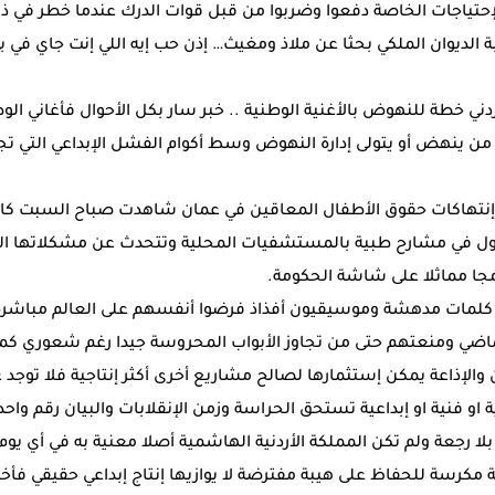
إحتياجات الخاصة دفعوا وضربوا من قبل قوات الدرك عندما خطر في ذه
بة الديوان الملكي بحثا عن ملاذ ومغيث… إذن حب إيه اللي إنت جاي في 
ردني خطة للنهوض بالأغنية الوطنية .. خبر سار بكل الأحوال فأغاني ا
من ينهض أو يتولى إدارة النهوض وسط أكوام الفشل الإبداعي التي ت
إنتهاكات حقوق الأطفال المعاقين في عمان شاهدت صباح السبت كامير
ول في مشارح طبية بالمستشفيات المحلية وتتحدث عن مشكلاتها الت
امجا مماثلا على شاشة الحكومة.
كلمات مدهشة وموسيقيون أفذاذ فرضوا أنفسهم على العالم مباشرة
ضي ومنعتهم حتى من تجاوز الأبواب المحروسة جيدا رغم شعوري كموا
لإذاعة يمكن إستثمارها لصالح مشاريع أخرى أكثر إنتاجية فلا توجد ع
و فنية او إبداعية تستحق الحراسة وزمن الإنقلابات والبيان رقم وا
 رجعة ولم تكن المملكة الأردنية الهاشمية أصلا معنية به في أي يوم 
مكرسة للحفاظ على هيبة مفترضة لا يوازيها إنتاج إبداعي حقيقي فأخبار 