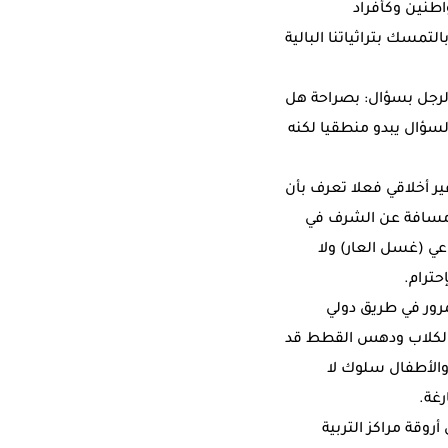
اطنين وكأفراد
مسك بتراثياتنا البالية
الرجل بسؤال: بصراحة هل
السؤال يبدو منطقيا لكنه
ر أخلاقي فعلا تعرف بأن
د مسافة عن الشرف في
عي (غسل العار) ولا
حترام.
مرور في طريق دولي
ق الكلاب ودهس القطط قد
 والأطفال سلوك لا
غة.
قة مراكز التربية