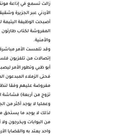
زالت تسمع في إذاعة مونتي
الأردني عبر الجزيرة وشقيقا
أصبحت الوظيفة اليتيمة لل
المفروشة لكتاب طارئون ي
والأمنية.
وقد تلمست الأمر مباشرة
إتصالات من تلفزيون فلسط
أبو ظبي وتطور الأمر ليصب
فحتى الزملاء المبدعون ا
مفروضة عليهم وفقا لنظام
تزوج من أربعة) فشاشة ال
وعمليا لا يوجد أكثر من ا
لذلك لا يوجد ما يستحق مظ
من البوابات ويخرجون ولا 
واحد يعتد به والقضايا الأرد