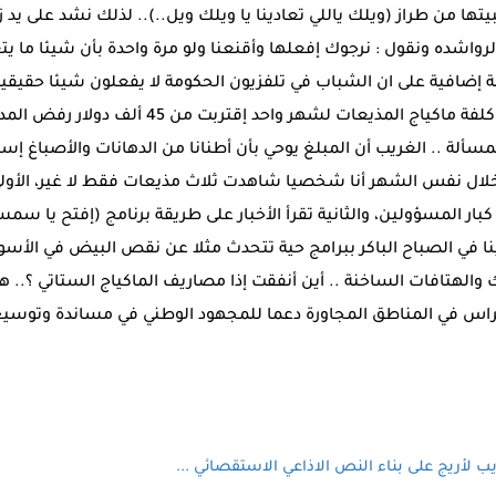
ها من طراز (ويلك ياللي تعادينا يا ويلك ويل..).. لذلك نشد على يد زم
لرواشده ونقول : نرجوك إفعلها وأقنعنا ولو مرة واحدة بأن شيئا ما ي
ة إضافية على ان الشباب في تلفزيون الحكومة لا يفعلون شيئا حقيق
خبرني الإلكترونية مثلا بأن كلفة ماكياج المذيعات لشه
سألة .. الغريب أن المبلغ يوحي بأن أطنانا من الدهانات والأصباغ إس
خلال نفس الشهر أنا شخصيا شاهدت ثلاث مذيعات فقط لا غير، الأو
ار المسؤولين، والثانية تقرأ الأخبار على طريقة برنامج (إفتح يا سم
ينا في الصباح الباكر ببرامج حية تتحدث مثلا عن نقص البيض في الأس
الهتافات الساخنة .. أين أنفقت إذا مصاريف الماكياج الستاتي ؟.. ه
عراس في المناطق المجاورة دعما للمجهود الوطني في مساندة وتوسيع
ب لأريج على بناء النص الاذاعي الاستقصائي ...