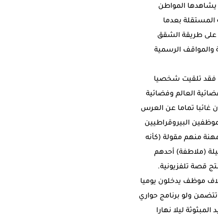
ن يشاهدها المواطن
ية المستقلة بعدما
ة على طريقة الشقق
 والمواقف الرسمية
 فقد تلقيت شخصيا
ائية العالم وفضائية
ن غائبا تماما عن العرس
موظفين البيروقراطيين
نة منهم مقولة (كأنه
لة (ملاطفة) أحدهم
تج قصة تلفزيونية.
الاف موظف يدخلون يوميا
 تتضمن ولو برنامج حواري
 المبثوثة ليلا نهارا