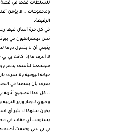
للسلطات فقط في قصة مراك
ومجموعات .. لا يؤمن أغلب
الرقيعة.
في كل مرة أسأل فيها رجل 
نحن ديمقراطيون في بيوتنا؟
ينبغي أن لا يتحول دوما لذ
لا أعرف ما إذا كانت بي 
مجتمعنا للأسف يدعم وبقو
حياته اليومية ولا تعرف ب
تعرف بأن بعضنا في الحقيق
.. كل هذا الضجيج أثارته 
وحيوي لإجبار وزير التربي
يكون سلوكا لا يثير أي إس
يستوجب أي عقاب في مجتمع
بي بي سي وضعت أصبعها ا