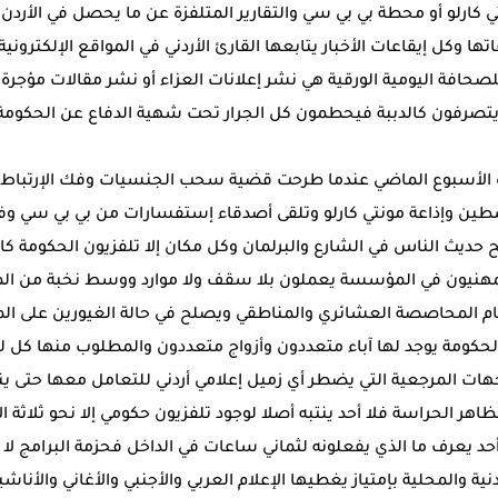
 كارلو أو محطة بي بي سي والتقارير المتلفزة عن ما يحصل في الأرد
تها وكل إيقاعات الأخبار يتابعها القارئ الأردني في المواقع الإلكترون
صحافة اليومية الورقية هي نشر إعلانات العزاء أو نشر مقالات مؤجر
تصرفون كالدببة فيحطمون كل الجرار تحت شهية الدفاع عن الحكومة
 الأسبوع الماضي عندما طرحت قضية سحب الجنسيات وفك الإرتباط
ين وإذاعة مونتي كارلو وتلقى أصدقاء إستفسارات من بي بي سي وفض
ح حديث الناس في الشارع والبرلمان وكل مكان إلا تلفزيون الحكومة كا
لمهنيون في المؤسسة يعملون بلا سقف ولا موارد ووسط نخبة من ال
 المحاصصة العشائري والمناطقي ويصلح في حالة الغيورين على المه
حكومة يوجد لها آباء متعددون وأزواج متعددون والمطلوب منها كل لي
لجهات المرجعية التي يضطر أي زميل إعلامي أردني للتعامل معها حتى ين
اهر الحراسة فلا أحد ينتبه أصلا لوجود تلفزيون حكومي إلا نحو ثلاثة 
أحد يعرف ما الذي يفعلونه لثماني ساعات في الداخل فحزمة البرامج لا
نية والمحلية بإمتياز يغطيها الإعلام العربي والأجنبي والأغاني والأناشيد