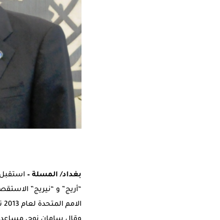
بغداد/ المسلة –
استقبل ا
“أريج” و “نيريج” الاستق
الامم المتحدة لعام 2013 تثمنيا لدورها في نشر ثقافة الاستقصاء وفوزها بمجموعة من الجوائز العربية والعالمية.
وقال سامان نوح، مساعدة ا