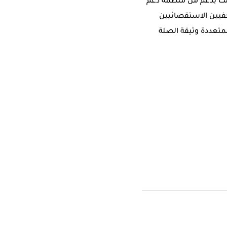
 العراق انشئت بدعم من منظمة دعم
للصحفيين الاستقصائيين
لمتعددة وثيقة الصلة