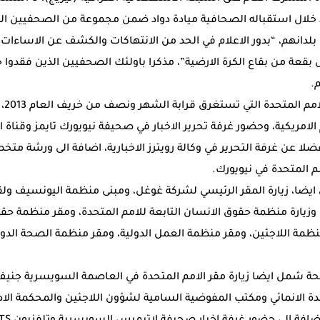
 خلال استقباله الصحافية ميادة دواد ضمن مجموعة من الصحفيين الد
 بلدانهم، “بدور الاعلام في الحد من الانتهاكات والكشف عن الاساءات
ل بقعة من بقاع الكرة الارضية”، مذكرا باولئك الصحفيين الذين فقدوا
.
وتاب
لامريكية، وحضور غرفة تحرير الاخبار في صحيفة نيويورك تايمز وقناة ا
امريكية، فضلا عن غرفة التحرير في وكالة رويترز الاخبارية، اضافة الى ورشة 
مم المتحدة في نيويورك.
ايضا، زيارة المقر الرئيسي لشركة غوغل، ومبنى منظمة اليونسيف ولق
وزيارة منظمة حقوق الانسان التابعة للامم المتحدة، ومقر منظمة ح
مة اللاجئين، ومقر منظمة العمل الدولية، ومقر منظمة الصحة الدولية
حة شمل ايضا زيارة مقر الامم المتحدة في العاصمة السويسرية جنيف، 
حدة الانمائي ومكتب المفوضية السامية لشؤون اللاجئين والمحكمة الادا