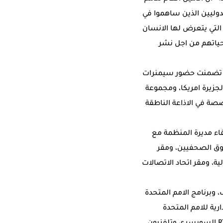
وليين الذين ساهموا في
 التي يتعرض لها الانسان
 حياتهم من اجل نشر
ع نوح قائلا ان منحة الامم المتحدة التي تستغرق قرابة الشهر ونصف من خريف العام 2013، تضمنت حضور سيمنرات
لجزيرة امريكا، ومجموعة
متخصصة في الاذاعة الناطقة
اء مديرة المنظمة مع
قوق الصحفيين، ومقر
، ومقر اتحاد الاتصالات
وبرنامج الامم المتحدة
رية للامم المتحدة