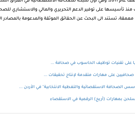
الاستقصائية (نيريج) منتصف عام 2011، وهي أول شبكة للصحافة الاستقصائية في
لدوليims ، وعملت منذ تأسيسها على توفير الدعم التحريري والمالي والاستشاري 
 معمقة، تستند الى البحث عن الحقائق الموثقة والمدعومة بالمصادر ا
أسس الصحافة الاستقصائية والتغطية الانتخابية" في الأردن ...
لحن بمهارات (أريج) الرقمية في الاستقصاء