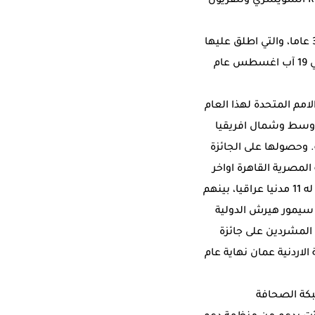
ومنظمة حقوق الانسان، اضافة الى حضور غرفة اخبار صحيفة لاتيمبس السويسرية وتلفزيون RTS السويسري وتلفزيون
والصحافية ميادة داود هي اول عراقية تفوز بالمنحة السنوية للامم المتحدة منذ انطلاقها قبل 30 عاما، والتي اطلق عليها
هذا العام اسم الاعلامية رهام الفرا التي قتلت في تفجير مقر الامم المتحدة في العاصمة بغداد في 19 آب اغسطس عام
امم المتحدة لهذا العام
اوسط وشمال افريقيا
وحصولها على الجائزة
نت نتائجها في العاصمة المصرية القاهرة اواخر
العام الماضي، من بين 98 تحقيقا انجز في 11 بلدا عربيا، عن تحقيقها تحول اعدام تعسفي تعرض له 11 مدنيا عراقيا، بينهم
زة الثانية في مسابقة سيمور هيرش الدولية
 المشردين على جائزة
قيم في العاصمة الاردنية عمان نهاية عام
كة الصحافة