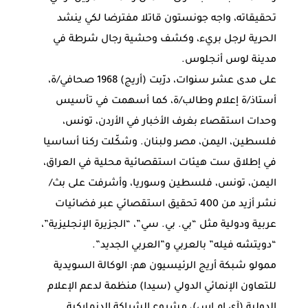
تحقيقاته، واجه جونستون قاتلا مفترضا لكي ينشد
الحرية لرجل بريء، وكشف وحشية رجال شرطة في
مدينة لوس أنجلوس.
على مدى عشر سنوات، درّبت (أريج) 1968 صحافي/ة،
أستاذ/ة إعلام وطالب/ة، كما أسهمت في تأسيس
وحدات استقصاء بغرف الأخبار في الأردن، تونس،
فلسطين، اليمن، مصر ولبنان. وشكّلت ركنا أساسيا
في إطلاق ست هيئات استقصائية محلية في العراق،
اليمن، تونس، فلسطين وسوريا، وأشرفت على بث/
نشر أزيد من 400 تحقيق استقصائي عبر فضائيات
عربية ودولية مثل “بي. بي. سي”، “الجزيرة الإنجليزية”،
“دويتشه فيله” بالعربي و”العربي الجديد”.
ممولو شبكة أريج الرئيسيون هم: الوكالة السويدية
للتعاون الإنمائي الدولي (سيدا) منظمة لدعم الإعلام