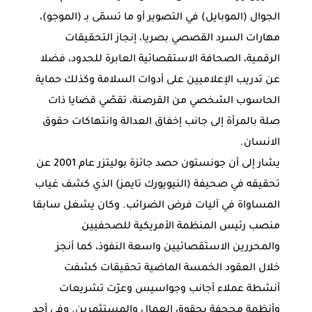
الجوال (الموبايل) في التصوير أو ما تسمّى بـ (الموجو)،
مهارات السرد القصصي بصريا، إنجاز التحقيقات
الرقمية، الصحافة الاستقصائية العابرة للحدود، فضلا
عن تدريب الإعلاميين على أدوات السلامة وكذلك حماية
الحاسوب الشخصي من القرصنة، تقصّي قضايا ذات
صلة بالمرأة إلى جانب إخفاق العدالة وانتهاكات حقوق
الانسان.
يشار إلى أن جونستون حصد جائزة بوليتزر عام 2001 عن
تحقيقه في صحيفة (النيويورك تايمز) الذي كشف غياب
المساواة في آليات فرض الضرائب. وكان يشغل سابقا
منصب رئيس المنظمة الأمريكية للصحفيين
والمحررين الاستقصائيين واسعة النفوذ، كما أنجز
خلال العقود الخمسة الماضية تحقيقات كشفت
أنشطة عملاء أجانب وجواسيس وعرّت تشريعات
وأنظمة مجحفة بحقوق العمال والمستثمرين. وفي أحد