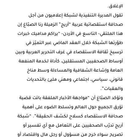
الإغلاق.
تقول المديرة التنفيذية لشبكة إعلاميون من أجل
صحافة استقصائية عربية “أريج” الزميلة رنا الصبّاغ إن
هذا الملتقي- التاسع في الأردن- “يراكم مداميك خبرات
طوّرتها الشبكة خلال العقد الماضي عبر التميّز في
ترسيخ ثقافة الاستقصاء في غرف التحرير العربية وبين
أوساط الصحفيين المستقلين، كأداة لخدمة المنفعة
العامة وإشاعة الشفافية والمساءلة وسط مناخ
قانوني، سياسي، اجتماعي ومهني مليئ بالتحديات
والعقبات”.
وتؤكد الصبّاغ أن “مواجهة الأخبار الملفقة باتت قضية
تؤرق الجميع حول العالم وتسلط الضوء على أهمية
صحافة الاستقصاء كسلاح لكشف الحقيقة”. “شبكة
أريج تدرّب الصحفيين على التعامل مع أي تفسير أو
تصريح سواء خرج من مسؤول أو رجل مال واقتصاد أو