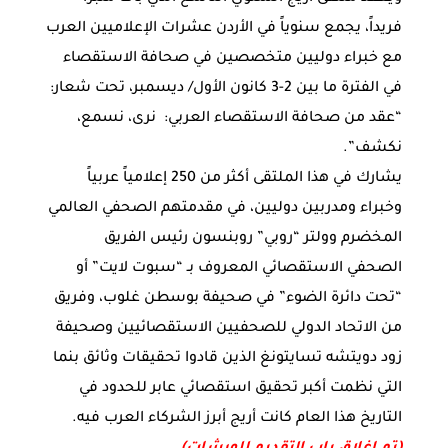
فريداً، يجمع سنوياً في الأردن عشرات الإعلاميين العرب
مع خبراء دوليين متخصصين في صحافة الاستقصاء
في الفترة ما بين 2-3 كانون الأول/ ديسمبر، تحت شعار:
“عقد من صحافة الاستقصاء العربي: نرى، نسمع،
نكشف”.
يشارك في هذا الملتقى أكثر من 250 إعلامياً عربياً
وخبراء ومدربين دوليين، في مقدمتهم الصحفي العالمي
المخضرم وولتر “روبي” روبنسون رئيس الفريق
الصحفي الاستقصائي المعروف بـ “سبوت لايت” أو
“تحت دائرة الضوء” في صحيفة بوسطن غلوب، وفريق
من الاتحاد الدولي للصحفيين الاستقصائيين وصحيفة
زود دويتشه تسايتونغ الذين قادوا تحقيقات وثائق بنما
التي نظمت أكبر تحقيق استقصائي عابر للحدود في
التاريخ هذا العام كانت أريج أبرز الشركاء العرب فيه.