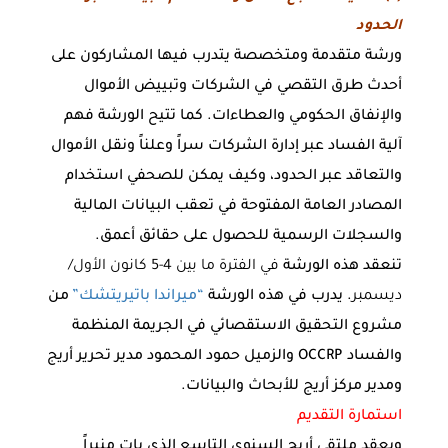
الحدود
ورشة متقدمة ومتخصصة يتدرب فيها المشاركون على
أحدث طرق التقصي في الشركات وتبييض الأموال
والإنفاق الحكومي والعطاءات. كما تتيح الورشة فهم
آلية الفساد عبر إدارة الشركات سراً وعلناً ونقل الأموال
والتعاقد عبر الحدود، وكيف يمكن للصحفي استخدام
المصادر العامة المفتوحة في تعقب البيانات المالية
والسجلات الرسمية للحصول على حقائق أعمق.
تنعقد هذه الورشة
في الفترة ما بين 4-5 كانون الأول/
ديسمبر
. يدرب في هذه الورشة
“ميراندا باتيريتشك”
من
مشروع التحقيق الاستقصائي في الجريمة المنظمة
والفساد OCCRP والزميل حمود المحمود مدير تحرير أريج
ومدير مركز أريج للأبحاث والبيانات.
استمارة التقديم
ويعقد ملتقى أريج السنوي التاسع الذي بات منبراً