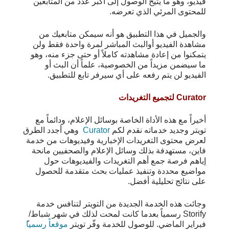
فيديو، وهو ما يتيح الوصول إلى أكبر عدد من المتابعين
للمحتوى المرئي الذي تعرضه.
والجميل في هذا التطبيق هو أنه سيمكن متابعيك من
مشاهدة الفيديو أوالبث المباشر لمرة واحدة فقط ولن
يتمكنوا من إعادة مشاهدته كاملاً أو حتى جزء منه، وهو
ما سيضمن مزيداً من الخصوصية، علماً أن البث أو
الفيديو لن يتم رفعه على أي سيرفر تابع للتطبيق.
Curator لتجميع التغريدات
أخيراً مع هذه الأداة الخاصة بوسائل الإعلام، ودائماً مع
تويتر وجديد خدماته نقدم لكم
Curator
وهي أجدد الطرق
لعرض محتوى التغريدات الإخبارية وفيديوهات من خدمة
فاين، مستهدفة بذلك وسائل الإعلام والصحفيين مانحة
إياهم فرصة جمع أهم التغريدات والفيديوهات حول
مواضيع محددة وتنفيذ عمليات بحث متقدمة للحصول
على نتائج تحليلية أفضل.
وجائت هذه الخدمة الجديدة من التويتر لتنافس خدمة
Storify رسمياً بعدما كانت لمحت لذلك في شهر شباط/
فبراير الماضي. للوصول للخدمة وفّر تويتر
موقعاً رسميا