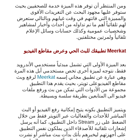
ومن المنتظر أن توفر هذه الميزة خدمة للصحفيين بحيث
ستوفر عليها مجهود البحث عن التغريدات الأقوى
والمميزة التي فاتتهم في وقت غيابهم وبالتالي ستعرض
لهم تلقائياً أهم ما تم تداوله من أحداث وأخبار لمشاهير
وشخصيات عمومية وكذلك حسابات وسائل الإعلام
تلقائياً ولمرتين مختلفتين.
Meerkat تطبيقك للبث الحي وعرض مقاطع الفيديو
بعد الميزة الأولى التي تشمل مبدئياً مستخدمي الأندرويد
فقط، نتوجه لميزة أخرى تخص مستخدمي أبل هذه المرة
وهي عبارة عن تطبيق مجاني إسمه
Meerkat
لرفع وبث
مقاطع الفيديوعلى تويتر، بحيث يقدم هذا التطبيق
مجموعة من الأدوات التي تمكن من بث ورفع ملفات
فيديو الى المتابعين بطريقة سلسة وبسيطة.
ويتميز التطبيق بكونه يتيح إمكانية رفع الفيديو أو البث
المباشر للأحداث والفعاليات عبر التويتر فقط من خلال
الضغط على زر Stream داخل التطبيق، كما أنه يرسل
إشعارات تلقائية للأصدقاء الذين يملكون نفس التطبيق
على أجهزتهم ليخبرهم بأنك بدأت ببث مباشر أو نشرت