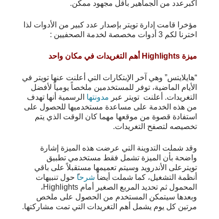
أكبرعدد من الجماهير بأقل مجهود ممكن.
مؤخرا قامت إدارة تويتر بإصدار عدد كبير من الأدوات لذا
اخترنا لكم 3 أدوات مخصصة لخدمة الصحفيين :
ميزة Highlights أهم التغريدات في مكان واحد
“هايلايتس” وهي آخر الإبتكارات التي أعلنت عنها تويتر في
الأيام الماضية، توفر للمستخدمين ملخصاً يومياً لأفضل
التغريدات. أعلنت تويتر عبر
مدونتها
الرسمية أنها تهدف
من هذه الخدمة على مساعدة مستخدميها للحصول على
استفادة قصوة من موقعها مهما كان الوقت الذي يتم
تخصيصه لتصفح التغريدات.
وقد شملت التدوينة التي عرضت هذه الميزة إشارة
واضحة بأن الميزة تشمل فقط مستخدمي تطبيق
تويترعلى الأندرويد وسيتم تعميمها مستقبلاً على باقي
أنظمة التشغيل، كما شملت أيضاً
شرحا
ً حول تنبيهات
المحمول ثم تحديد المربع الصغير أمام Highlights،
وبعدها سيتمكن المستخدم من الحصول على ملخص
مرتين كل يوم يشمل أهم التغريدات التي تمت مشاركتها.