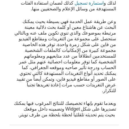
لذلك و
استمارة تسجيل
كذلك لضمان استفادة الفئات
المستهدفة من وسائل الإعلام والصحفيين منها.
وعن طريقة عمل الخدمة فهي بسيطة بحيث يمكنك
البحث عن هاشتاغ معين أو كلمة بحث دلالية معينة
مرتبطة بموضوعك والذي تنوي تكوين ملف عنه وبالتالي
ستحصل على مجموعة من التغريدات ومقاطع الفيديو
من فاين على شكل زمرة واحدة. توفر هذه الخاصية
مجموعة كبيرة من الإمكانيات كالملفات الشخصية
للمستخدمين انطلاقاً من عدد متابعيهم ومعلوماتهم
الشخصية كما توفر معلومات احصائية عنهم مثل عمر
الحساب ودرجة تأثير صاحبه وموقعه الجغرافي، كما
يمكنك تحديد أنواع التغريدات المستهدفة كالتي تحتوي
على الصور أو مقاطع فيديو فاين، وتمكن أيضاً من تقييد
عرض التغريدات حسب مرات إعادة تغريدها تجنباً
للتكرار.
وبعدما تقوم بإنهاء تخصيصك للنتائج المرغوب فيها يمكنك
تصديرها على شكل Widget وتضمينه داخل موقعك
بحيث يتم تحديثه تلقلئياً لحظة بلحظة من طرف تويتر.