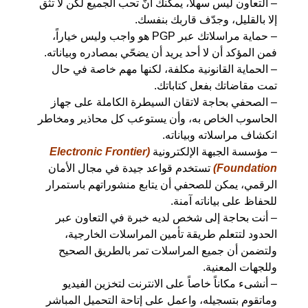
– التعاون ليس سهلاً، يمكنك أنّ تحب الجميع لكن لا تثق
إلا بالقليل، وجدّف قاربك بنفسك.
– حماية مراسلاتك عبر PGP هو واجب وليس خياراً،
فمن المؤكد أن لا أحد يريد أن يضحّي بمصادره وبياناته.
– الحماية القانونية مكلفة، لكنها مهم خاصة في حال
تمت مقاضاتك بفعل كتاباتك.
– الصحفي بحاجة لاتقان السيطرة الكاملة على جهاز
الحاسوب الخاص به، وأن يستوعب كل محاذير ومخاطر
انكشاف مراسلاته وبياناته.
– مؤسسة الجبهة الإلكترونية
(Electronic Frontier
Foundation)
تستخدم قواعد جيدة في مجال الأمان
الرقمي، يمكن للصحفي أن يتابع منشوراتهم باستمرار
للحفاظ على بياناته آمنة.
– أنت بحاجة إلى شخص لديه خبرة في التعاون عبر
الحدود لتتعلم طريقة تأمين المراسلات الخارجية،
ولتضمن أن جميع المراسلات تمر بالطريق الصحيح
وللجهات المعنية.
– أنشىء مكاناً خاصاً على الانترنت لتخزين الفيديو
وماتقوم بتسجيله، واعمل على إتاحة التحميل المباشر