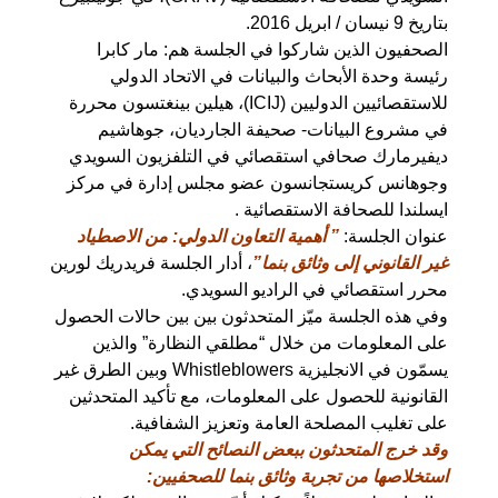
بتاريخ 9 نيسان / ابريل 2016.
الصحفيون الذين شاركوا في الجلسة هم: مار كابرا
رئيسة وحدة الأبحاث والبيانات في الاتحاد الدولي
للاستقصائيين الدوليين (ICIJ)، هيلين بينغتسون محررة
في مشروع البيانات- صحيفة الجارديان، جوهاشيم
ديفيرمارك صحافي استقصائي في التلفزيون السويدي
وجوهانس كريستجانسون عضو مجلس إدارة في مركز
ايسلندا للصحافة الاستقصائية .
عنوان الجلسة:
” أهمية التعاون الدولي: من الاصطياد
غير القانوني إلى وثائق بنما”
، أدار الجلسة فريدريك لورين
محرر استقصائي في الراديو السويدي.
وفي هذه الجلسة ميّز المتحدثون بين بين حالات الحصول
على المعلومات من خلال “مطلقي النظارة” والذين
يسمّون في الانجليزية Whistleblowers وبين الطرق غير
القانونية للحصول على المعلومات، مع تأكيد المتحدثين
على تغليب المصلحة العامة وتعزيز الشفافية.
وقد خرج المتحدثون ببعض النصائح التي يمكن
استخلاصها من تجربة وثائق بنما للصحفيين: