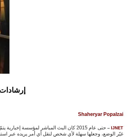
إرشادات 
Shaheryar Popalzai
حتى عام 2015 كان البث المباشر لمؤسسة إخ
–
IJNET
غيّر الوضع، وجعلها سهلة لأي شخص لنقل أي أمر يريده عبر است