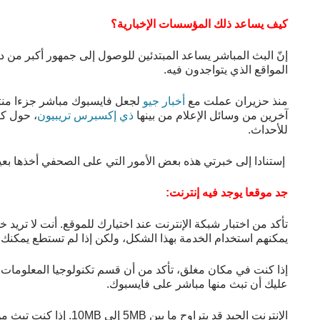
كيف يساعد ذلك المؤسسات الإخبارية؟
إنّ البث المباشر يساعد المبتدئين للوصول إلى جمهور أكبر من د
المواقع الذي يتواجدون فيه.
منذ حزيران عملت مع
أخبار جيو
لجعل فايسبوك مباشر جزءا منتظ
آخرين من وسائل الإعلام من بينها
ذي إكسبرس تريبيون
، حول كي
للأحداث.
إستنادا إلى خبرتي هذه بعض الأمور التي على الصحفي أخذها بعين 
جد موقعا يوجد فيه إنترنت:
تأكد من اختبار شبكة الإنترنت عند اختيارك للموقع. أنت لا ت
يمكنهم استخدام الخدمة بهذا الشكل، ولكن إذا لم تستطع يمكنك
إذا كنت في مكان مغلق، تأكد من أن قسم تكنولوجيا المعلومات ق
عليك أن تبث منها مباشر على فايسبوك.
الإنترنت الجيد قد يتراوح ما بين 5MB إلى 10MB. إذا كنت تبث من هاتفك الخاص فسيكون وضعك جيدًا مع 3G أو 4G.