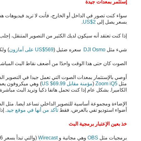
إستثمر بمعدات جيدة
سواء كنت تصور في الداخل أو الخارج، فأنت لا تريد فيديوهات 
بسعر يصل إلى
2$US
.
إذا كنت تعتقد أنه سيكون لديك الكثير من التصوير المتنقل، إجلب 
شيء مثل
DJI Osmo
سعره ضئيل (
569$US على أمازون
) ولك
الصوت كان حتى هذا الوقت واحدًا من أضعف نقاط البث المباشر
أوصي بالإستثمار بمعدات الصوت التي تعمل جيدا في التصوير ال
مثل
Zoom iQ5
(
مؤمنة مقابل 69.99$ US
) وهي ميكروفون يعم
الكاميرا. بشكل عام إذا كنت تحمل هاتفا ذكيا وتريد البث مباشرة فم
الإضاءة ومجموعة أساسية للتصوير الداخلي تساعد ايضا. مثل الص
أضواء استوديو تفي بالغرض، فقط
تأكد من أنها في موقع جيد
. إ
خذ بعين الإعتبار برمجية البث
برمجيات مثل
OBS
وهي مجانية و
Wirecast