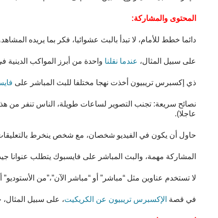
المحتوى والمشاركة:
دائما خطط للأمام، لا تبدأ بالبث عشوائيا، فكر بما يريده المشاه
على سبيل المثال،
عندما نقلنا
واحدة من أبرز المواكب الدينية 
ذي إكسبرس تريبيون أخذت نهجا مختلفا للبث المباشر على
فايس
نصائح سريعة: تجنب التصوير لساعات طويلة، الناس تنفر من هذه 
عاجلا).
حاول أن يكون في الفيديو شخصان، مع شخص ينخرط بالتعليقات
المشاركة مهمة، والبث المباشر على فايسبوك يتطلب عنوانا جيد
لا تستخدم عناوين مثل “مباشر” أو “مباشر الآن”،”من الأستوديو” أ
في قصة
الإكسبرس تريبيون عن الكريكيت
، على سبيل المثال، 