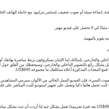
هشة، إضاءة سيئة أو صوت ضعيف. إستثمر بترايبود مع حاملة للهاتف الخ
مثبتًا كي لا تحصل على فيديو مهتز.
نه يقوم بالمهمة.
.
داخلي والخارجي. بإمكانك إما الإتيان بميكروفون يربط مباشرة بهاتفك
ل بشكل رائع بالتصوير الداخلي والخارجي، وسيحفظك من القلق حول 
ع المعدات المذكورة أعلاه ستكلفك ما مجموعه 640$US.
وت السيء، فإن الفيديو الممل الخالي من الألوان سيرمي المشاهدين بعي
ذا كنت تحمل هاتفا ذكيا وتعمل على تجهيز استوديو للبث المباشر على ف
(والتي تبدأ بسعر US$496 بعد فترة تجريبية) تعمل بشكل جيد إذا أردت أن ت