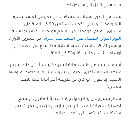
خلسة في الليل إلى مسكن آخر.
سمر هي إحدى الفتيات والنساء اللاتي تعرضن"لعنف تيسره
التكنولوجيا"، واللاتي تخطت نسبتهن 50 في المئة على
مستوى العالم، فوفقاً لتقرير الأمم المتحدة الصادر بمناسبة
اليوم الدولي للقضاء على العنف ضد المرأة
، في تشرين الأول/
نوفمبر 2024، تراوحت نسبة انتشار هذا النوع من العنف في
أوساط النساء ما بين 16 و58 في المئة.
أحجمت سمر عن طلب حماية الشرطة رسمياً؛ لأن ذلك سيجر
عليها تهديدات أخرى لاحتمال تسرب بياناتها الخاصة بعنوانها
الجديد، إذ تقول: "لو كان في طريقة أكثر أماناً كنت بلّغت
بنفسي".
تنتظر سمر وندى ونادية وأخريات تعديلاً للقانون، ليسمح
لضحايا وناجيات العنف الرقمي بالإبلاغ من دون ثغرات تجرّ
مشكلات أكبر تصل إلى تهديد حياتهن.