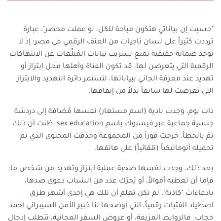
"حسيت إن بياناتي هتكون مباحة للكل، لو عملت محضر"، عبارة
ترددت كثيراً على لسان ناجيات من العنف الرقمي في مصر؛ إذ لا
توجد ضمانة حقيقية تمنع تسريب بيانات المُبلِّغات عن الانتهاكات
الرقمية التي يتعرضن لها. قد تكون الفتاة وأهلها محل ابتزاز أو
تهديد عند معرفة الجاني ببياناتها، لتستمر دائرة التهديد والابتزاز
التي تعرضت لها سابقاً بدلاً من إيقافها.
ذات يوم، وجدت نادية (اسم مستعار) نفسها مُضافة إلى دردشة
جنسية جماعية عبر فيسبوك باسم sex education. ظنت أن ذلك
تمّ بالخطأ. خرجت فوراً من المجموعة وحذفت المحتوى الذي تم
تحميله أتوماتيكياً (تلقائياً) على هاتفها.
بعد ذلك، وجدت نفسها ضحية عملية ابتزاز وتهديد من شخص ما؛
فإما أن تعطيه أموالاً، أو يُحرّك عدد من الشباب دعوى ضدها،
بادعاءات "كاذبة". لم تكن تعلم أن تلك هي إحدى أشهر طرق
اصطياد الفتيات رقمياً، التي أوضحها لنا خبير الأمن السيبراني أحمد
حجاب. فالروابط المزيفة، أو عروض السفر المجانية، تتطلب إدخال