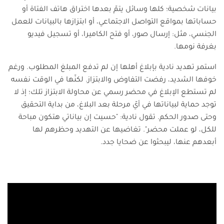
بيانات شخصية؛ كلها وسائل يتمّ بعدها اختراق هاتف الفتاة أو
حساباتها بمواقع التواصل الاجتماعي، أو ابتزازها بالبيانات للعمل
الجنسي، مثل: إرسال صور، أو فتح الكاميرا، أو تسجيل فيديو
بغرفة نومها.
استمر تهديد نادية بإبلاغ أهلها إن لم تدفع المبلغ المطلوب. ورغم
خوفها الشديد، رفضت التفاوض والابتزاز.
لكنّها في الوقت نفسه
لم تستطع الإبلاغ في محضر رسمي عن محاولة الابتزاز تلك؛ إذ لا
توجد حماية لبياناتها في أيّ مرحلة بعد البلاغ، من بداية التحقيق
وحتى صدور الحكم. تقول نادية: "حسيت إن بياناتي هتكون مباحة
للكل، لو عملت محضر". تغاضيها عن التهديد وحظرهم لها
أبعدهم عنها، ليبحثوا عن ضحايا جدد.