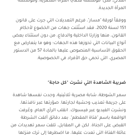
المدني، مثل: مؤسسة قضايا المرأة المصرية، ومؤسسة
المرأة الجديدة.
ووفقاً لورقة "مسار"، فرغم التعديلات التي جرت على قانون
151 لسنة 2020، فقد استُثنت جهات من الخضوع لأحكام
القانون، منها وزارتا الداخلية والدفاع، من دون استثناء بعض
أنواع البيانات التي تحوزها هذه الجهات؛ وهو ما يتعارض مع
الحقوق الأساسية المنصوص عليها بالمادة 57 من الدستور
المصري، التي تحمي حق الأفراد في الخصوصية.
ضريبة الشاهدة التي نشرت "كل حاجة"
سمر الشوطة، شابة مصرية ثلاثينية، وجدت نفسها شاهدة
على جريمة تعذيب وحشية لجارتها. صوّرتها عبر نافذتها،
ونشرت الفيديو عبر فيسبوك. انقلب الرأي العام، وعُرفت
الواقعة باسم "فتاة المقطم". بعد دقائق ألقت الشرطة
القبض على الجناة. لكن في المقابل، تلقت سمر تهديدات من
عائلة الفتاة التي تعدت عليها، ما اضطرها إلى ترك منزلها