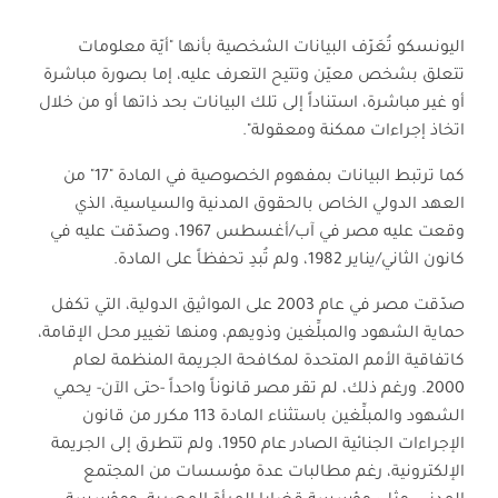
اليونسكو تُعَرّف البيانات الشخصية بأنها "أيّة معلومات
تتعلق بشخص معيّن وتتيح التعرف عليه، إما بصورة مباشرة
أو غير مباشرة، استناداً إلى تلك البيانات بحد ذاتها أو من خلال
اتخاذ إجراءات ممكنة ومعقولة".
كما ترتبط البيانات بمفهوم الخصوصية في المادة "17" من
العهد الدولي الخاص بالحقوق المدنية والسياسية، الذي
وقعت عليه مصر في آب/أغسطس 1967، وصدّقت عليه في
كانون الثاني/يناير 1982، ولم تُبدِ تحفظاً على المادة.
صدّقت مصر في عام 2003 على المواثيق الدولية، التي تكفل
حماية الشهود والمبلِّغين وذويهم، ومنها تغيير محل الإقامة،
كاتفاقية الأمم المتحدة لمكافحة الجريمة المنظمة لعام
2000. ورغم ذلك، لم تقر مصر قانوناً واحداً -حتى الآن- يحمي
الشهود والمبلِّغين باستثناء المادة 113 مكرر من قانون
الإجراءات الجنائية الصادر عام 1950، ولم تتطرق إلى الجريمة
الإلكترونية، رغم مطالبات عدة مؤسسات من المجتمع