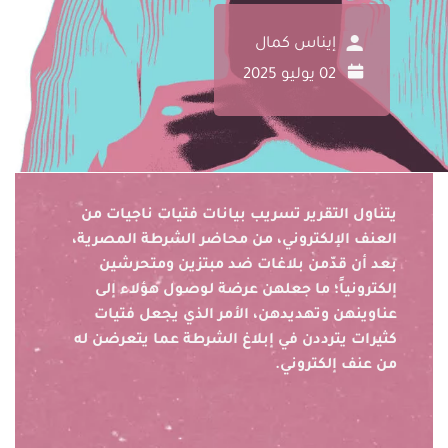
إيناس كمال
02 يوليو 2025
يتناول التقرير تسريب بيانات فتيات ناجيات من
العنف الإلكتروني، من محاضر الشرطة المصرية،
بعد أن قدّمن بلاغات ضد مبتزين ومتحرشين
إلكترونياً؛ ما جعلهن عرضة لوصول هؤلاء إلى
عناوينهن وتهديدهن، الأمر الذي يجعل فتيات
كثيرات يترددن في إبلاغ الشرطة عما يتعرضن له
من عنف إلكتروني.