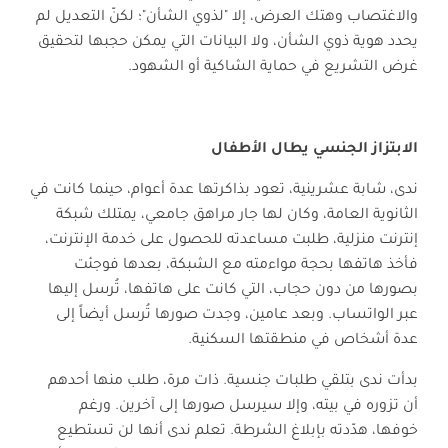
والاغتصاب وهتك العرض، إلا "لذوي الشأن"؛ لكنّ التعديل لم
يحدد هوية ذوي الشأن، ولا البيانات التي يمكن حجبها لتحقيق
غرض التشريع في حماية الشاكية أو الشهود.
الابتزاز الجنسي يطال الأطفال
ندى، شابة عشرينية، تعود بذاكرتها عدة أعوام، حينما كانت في
الثانوية العامة، وكان لها جار مراهق جامعي، يمتلك شبكة
إنترنت منزلية، طلبت مساعدته للحصول على خدمة الإنترنت،
فأخذ هاتفها بحجة مواءمته مع الشبكة، بعدها فوجئت
بصورها من دون حجاب، التي كانت على هاتفها، تُرسل إليها
عبر الواتساب. وبعد عامين، وجدت صورها تُرسل أيضاً إلى
عدة أشخاص في منطقتها السكنية.
بدأت ندى بتلقي طلبات جنسية. ذات مرة، طلب منها أحدهم
أن تزوره في بيته، وإلا سيرسل صورها إلى آخرين. ورغم
خوفها، هدّدته بإبلاغ الشرطة. تعلم ندى أنها لن تستطيع