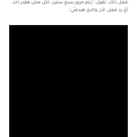
فعل ذلك، تقول: "رغم مرور سبع سنين، لكن مش هقدر
أخد
أيّ رد فعل، لأن والدي هيدفنّي".