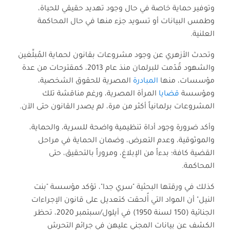
وتوفير حماية خاصة في حال وجود تهديد حقيقي للحياة،
وطمس البيانات أو تسويد جزء منها في حال المحاكمة
العلنية.
وتحدث الأزهري عن وجود مشروعات بقانون لحماية المُبلِّغين
والشهود قُدّمت للبرلمان منذ عام 2013، كمقترحات من عدة
مؤسسات، منها
المبادرة
المصرية للحقوق الشخصية،
ومؤسسة
قضايا
المرأة المصرية،
ورغم مناقشة تلك
المشروعات برلمانياً أكثر من مرة، لم يصدر القانون حتى الآن.
وأكد ضرورة وجود أداة تنظيمية واضحة للسرية، والحماية،
والموثوقية، وعدم التعرض، وضمان الحماية في مراحل
القضية كافة؛ بدءاً من الإبلاغ، ومروراً بالتحقيق، حتى
المحاكمة.
كذلك في ورقتها البحثية "سري جدا"، تؤكد مؤسسة "بنت
النيل" أن المواد التي أُلحقت كتعديل على قانون الإجراءات
الجنائية (150 لسنة 1950) في أيلول/سبتمبر 2020، تحظر
الكشف عن بيانات المجني عليهن في جرائم التحرش