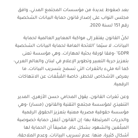
بعد ضغوط عديدة من مؤسسات المجتمع المدني، وافق
مجلس النواب على إصدار قانون حماية البيانات الشخصية
رقم 151 لسنة 2020.
لكنّ القانون يفتقر إلى مواكبة المعايير العالمية لحماية
البيانات، لا سيّما "اللائحة العامة لحماية البيانات الشخصية
GDPR" -وفقا لورقة بحثية لمهارات، وهي مؤسسة تعنى
بتعزيز حرية التعبير وتطوير الإعلام في لبنان والعالم العربي-
كما أنه مليء بالثغرات التي تسمح بتسريب البيانات، ما
يعرض الأشخاص للخطر، خاصة المُبلِّغات عن الانتهاكات
الرقمية.
وعن ثغرات القانون، يقول المحامي حسن الأزهري، المدير
التنفيذي لمؤسسة مجتمع التقنية والقانون (مسار) -وهي
مؤسسة حقوقية مصرية معنية بتعزيز الحقوق الرقمية
والحريات المرتبطة بها- إن القانون أغفل حماية خصوصية
المبلِّغين والشهود بشكل عام، مضيفاً أن الحماية لها
أشكال كثيرة، منها: عدم تسريب البيانات، وعدم الملاحقة،