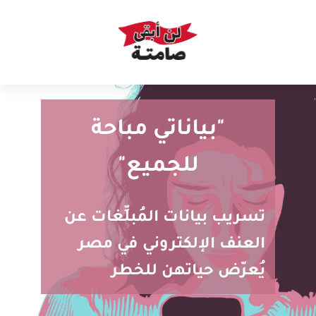
"بياناتي مباحة
للجميع"
تسريب بيانات المُبلِّغات عن
العنف الإلكتروني في مصر
يُعرّض حياتهن للخطر