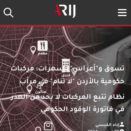
 أداة إمكانية الوصول (مفتاح Escape)
تسوق و"أعراس" وسهرات: مركبات
حكومية بالأردن "لا تنام" في مرأب
نظام تتبع المركبات لا يحد من الهدر
في فاتورة الوقود الحكومي
إباء القيسي