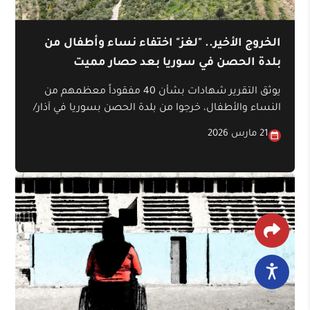
الخروج الأخير.. "لغز" اختفاء نساء وأطفال من
بلدة الحصن في سوريا بعد حصار مميت
يوثق التقرير شهادات بشأن 40 مفقوداً معظمهم من
النساء والأطفال، خرجوا من بلدة الحصن بسوريا في آذار/
مارس عام 2014، بعد حصار امتد نحو عامين، ومروا عبر
21 مارس 2026
حاجز أمني قبل أن يتم احتجازهم في منشأة سياحية.
يكشف التقرير عن تفاصيل تتعلق بالحصار ويوثق أسماء
من فُقدوا، ويكشف تفاصيل ما حدث قبل اختفائهم.