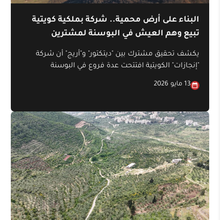
البناء على أرض محمية.. شركة بملكية كويتية
تبيع وهم العيش في البوسنة لمشترين
خليجيين
يكشف تحقيق مشترك بين "ديتكتور" و"أريج" أن شركة
"إنجازات" الكويتية افتتحت عدة فروع في البوسنة
والهرسك على مدى السنوات الأربع عشرة الماضية،
13 مايو 2026
تقوم من خلالها بعدة أنشطة؛ من بينها شراء قطع
أراضٍ زراعية وحرجية من السكان المحليين. وبعد
تقسميها وإزالة الغطاء النباتي منها، تعرضها على
مشترين من دول الخليج بأسعار أعلى بكثير، موهمةً إياهم
بإمكانية بناء منازل عليها، رغم أنها لم تحصل على
تراخيص بناء في بعض هذه الأراضي.