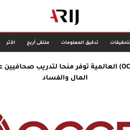
لتحقيقات
تدقيق المعلومات
ملتقى أريج
الأثر
منظمة (OCCRP) العالمية توفر منحا لتدريب صحافيي
المال والفساد