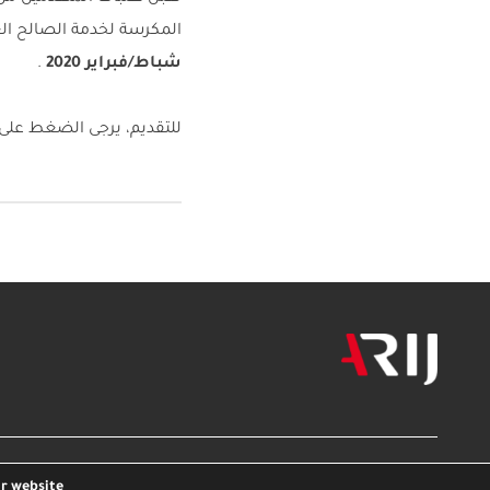
المكرسة لخدمة الصالح ال
شباط/فبراير 2020
.
للتقديم، يرجى الضغط على
مكتبة أريج
بودكاست أريج
اتصل بنا
شارك معنا
r website.