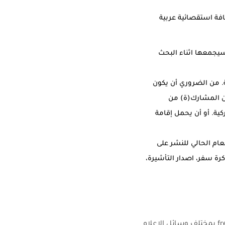
فة استقصائية عربية
سيجمعها اثناء البحث
ة. من الضروري أن يكون
من المشارك(ة) من
ية. أو أن يحمل إقامة
 نهاية العام الحالي للنشر على
 سفر، اصدار التأشيرة،
تقبل طلبات المتقدمين من الصحافيين العاملين بدوام كامل full-timers أو المستقلين freelancers بمختلف وسائل الاعلام