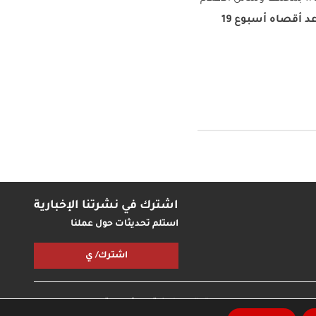
موعد أقصاه أسبوع 19
اشترك في نشرتنا الإخبارية
استلم تحديثات حول عملنا
اشترك/ ي
جميع الحقوق محفوظة © مؤسسة اريج
نة