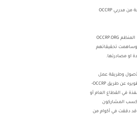
يشرف على الورشة المخصصة لعشرة صحافيين من منطقة الشرق الأوسط وشمال أفريقيا أربعة من مدربي OCCRP
ستركز الورشة على مهارات التقصي التي راكمها مشروع التحقيقات في الجريمة ومكافحة الفساد المنظم OCCRP.ORG
. وساهمت تحقيقاتهم
الأصول وطريقة عمل
الجريمة المنظمة وأدواتها. وكيفية التدريب على مهارات الإبحار في أكبر محرك للبحث ALEPH- تم تطويره عن طريق OCCRP-
ذة في القطاع العام أو
يتكسب المشاركون
 قد دققت في أكوام من