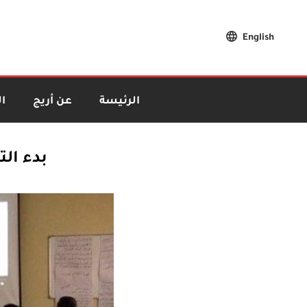
English
الرئيسة
عن أريج
ا
بدء ال