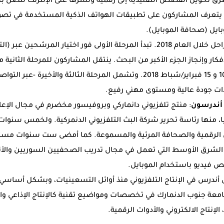
رق تحويل القصص التقليدية إلى رقمية ونشرها على الإنترنت لتصل 
يتعرف المشاركون على تطبيقات الهواتف الذكية المستخدمة في تصوي
بايل (صحافة الموبايل).
تقسم الورشة إلى ثلاث مراحل خلال العام 2018. تبدأ المرحلة الأولى فور اختيار 
فكار وإنجاز الجزء الأكبر من البحث. ينتقل المشاركون للمرحلة الثانية
عمان خلال الفترة ما بين 10 و 15 فبراير/شباط 2018. وتشمل المرحلة الثالثة والأخير
ات جودة عالية ومستوى مهني رفيع.
أندرسون
: منتج تلفزيوني دانماركي وبروفيسور مخضرم في مجال الإعلا
يا، منها رئاسة تحرير شركة البث التلفزيوني الدنمركية. ولخمس سنو
رقمية والصحافة المرئية والمسموعة. كما أمضى ست سنوات مستشا
في الشرق الأوسط التي تعمل في مجال تدريب الصحفيين السوريين والأ
ص فيديو باستخدام الموبايل.
 أندرس في الإنتاج التلفزيوني منذ أوائل التسعينيات، وبشكل أساسي 
امعة جنوب الدنمارك في تخصصات ومواضيع تقنية كالإنتاج الإذاعي والتل
الإنتاج الالكتروني والأدوات الرقمية.