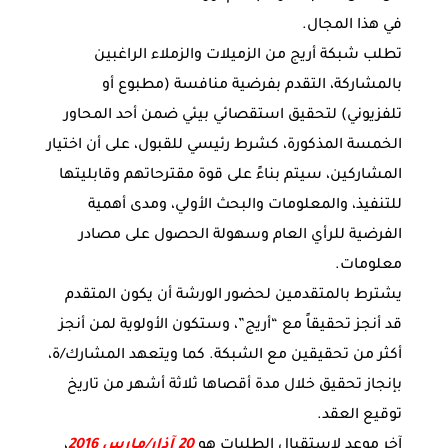
في هذا المجال.
تطلب شبكة أريج من الزميلات والزملاء الراغبين
بالمشاركة، التقدم بفرضية منافسة (مطبوع أو
تلفزيوني) لتحقيق استقصائي بيئي ضمن أحد المحاور
الخمسة المذكورة، كشرط رئيسي للقبول، على أن اختيار
المشاركين، سيتم بناءً على قوة مقترحاتهم وقابليتها
للتنفيذ، والمعلومات والبحث الأولي، ومدى أهمية
الفرضية للرأي العام وسهولة الحصول على مصادر
معلومات.
يشترط بالمتقدمين لحضور الورشة أن يكون المتقدم
قد أنجز تحقيقاً مع “أريج”، وستكون الأولوية لمن أنجز
أكثر من تحقيقين مع الشبكة. كما ويتعهد المشارك/ة،
بإنجاز تحقيق خلال مدة أقصاها ثلاثة أشهر من تاريخ
توقيع العقد.
آخر موعد لاستقبال الطلبات هو
20 آذار/مارس 2016
،