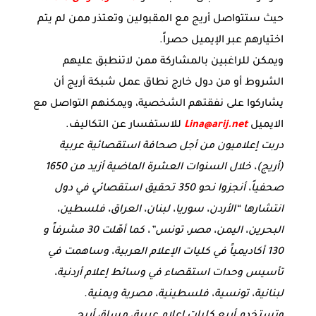
حيث ستتواصل أريج مع المقبولين وتعتذر ممن لم يتم
اختيارهم عبر الإيميل حصراً.
ويمكن للراغبين بالمشاركة ممن لاتنطبق عليهم
الشروط أو من دول خارج نطاق عمل شبكة أريج أن
يشاركوا على نفقتهم الشخصية، ويمكنهم التواصل مع
الايميل
Lina@arij.net
للاستفسار عن التكاليف.
دربت إعلاميون من أجل صحافة استقصائية عربية
(أريج)، خلال السنوات العشرة الماضية أزيد من 1650
صحفياً، أنجزوا نحو 350 تحقيق استقصائي في دول
انتشارها “الأردن، سوريا، لبنان، العراق، فلسطين،
البحرين، اليمن، مصر، تونس”، كما أهّلت 30 مشرفاً و
130 أكاديمياً في كليات الإعلام العربية، وساهمت في
تأسيس وحدات استقصاء في وسائط إعلام أردنية،
لبنانية، تونسية، فلسطينية، مصرية ويمنية.
وتستخدم أربع كليات إعلام عربية، مساق أريج