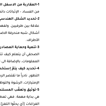
1-
المقاربة من الاسفل الى
من الفساد – الإثباتات دائم
2-
تحديد الشكل الهندسي 
علاقة بين طرفيين. ولفهم 
الأطراف.
3-
تنمية وحماية المصادر 
الصحفي أن يتعلم كيف تتم ع
المعلومات، بالإضافة الى ت
4-
تحديد كيف يتمّ إستخدا
التطور. نادراً ما تقتصر ا
الإمتيازات، الرشوة والتوظ
5-
توثيق وتعقّب المستند
هي بداية مهمة. فهي تعطي 
الفراغات [أي يحلّوا اللغز].