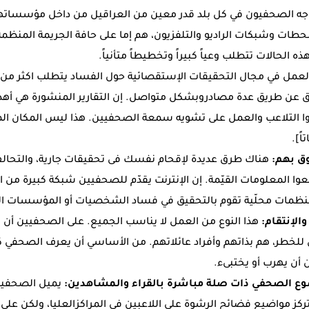
ه الصحفيون في كل بلد قدر معين من العراقيل من داخل مؤسساتهم 
ات وشبكات الراديو والتلفزيون، هم إما على حافة الجريمة المنظمة 
 الحالات تتطلب وعياً كبيراً وتخطيطاً متأنياً.
لعمل في مجال التحقيقات الإستقصائية حول الفساد يتطلب اكثر من 
حقق عن طريق عدة مصادروبشكل متواصل. إن التقارير المنشورة هي أ
وا التلاعب والعمل على تشويه سمعة الصحفيين. هذا ليس المكان المل
ً].
وق بهم:
هناك طرق عديدة لإقحام نفسك فى تحقيقات جارية، والتحال
المعلومات القيّمة. إن الإنترنت يقدّم للصحفيين شبكة كبيرة من الخ
نظمات محلّية تقوم بالتحقيق في فساد الشخصيات أو المؤسسات ال
والإنتقام:
هذا النوع من العمل لا يناسب الجميع. على الصحفيين أن يت
لخطر، هم بذاتهم وأفراد عائلاتهم. من الأساسي أن يعرف الصحفي ك
 أن يهرب أو يختبىء.
ع الصحفي ذات صلة مباشرة بالقراء والمشاهدين:
يميل الصحفيون 
تركز مواضيع فضائح الرشوة على اللاعبين في المراكزالعليا، ولكن على