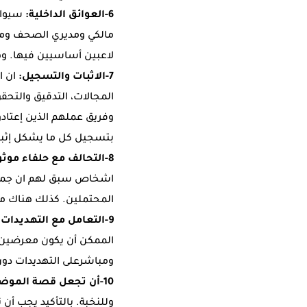
6-
العوائق الداخلية:
سيواج
مالكي ومديري الصحف ومحط
لاعبين أساسيين فيها. وهذه
7-
الاثبات والتسجيل:
ان ا
المجالات، التدقيق والت
وفريق عملهم الذين إعتاد
بتسجيل كل ما يشكل إثباتا
8-
التحالف مع حلفاء موث
اشخاص سبق لهم ان جمعوا 
المحتملين. كذلك هناك م
9-
التعامل مع التهديدات 
الممكن أن يكون معرضين ل
ومباشرعلى التهديدات دون
10-
أن تجعل قصة الموضو
وللنخبة. بالتأكيد يجب أن 