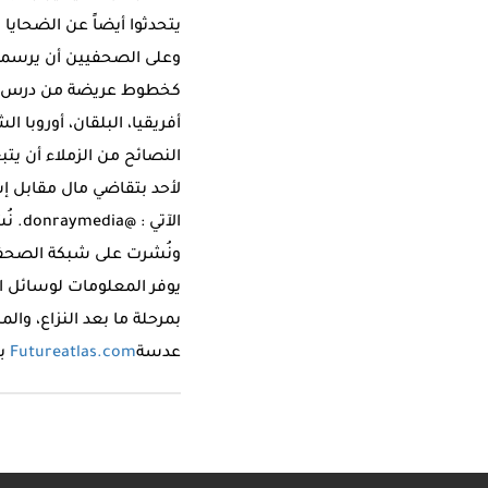
يتحدثوا أيضاً عن الضحايا
وعلى الصحفيين أن يرسموا 
كخطوط عريضة من درس تدر
أفريقيا، البلقان، أوروبا 
النصائح من الزملاء أن يتبعو
لأحد بتقاضي مال مقابل إس
الآتي : @donraymedia. نُشرت هذه
ونُشرت على شبكة الصحفيي
يوفر المعلومات لوسائل الا
بمرحلة ما بعد النزاع، وال
عدسة
Futureatlas.com
بإذن من