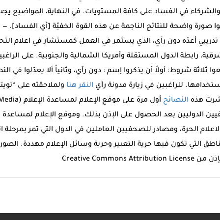
 والشركاء في الفساد على كافة المستويات. في النهاية، المواضيع يج
صورة واضحة للنتائج الناجمة عن هذه القوة الخفيّة [أي الفساد]. — 
يبي أعدّه دون رآي، الذي يستمر في العمل كمستشار في اعلام التح
الشرقية، رابطة الدول المستقلة وأمريكا الشمالية والجنوبية. على الراغ
ا ثلاثة شروط: أولاً أن يذكروا إسم : دون رآي، وثانياً ألا يعدّلوا في الن
تخدامها. للراغبين في زيارة مدونة رآي
النقر هنا
ولملاحقته على “تويتر
النصائح
ن الدوليين بعد الحصول على الإذن بذلك. وموقع الإعلام لمساعدة ال
علام الحرة، ومصادر للصحفيين العاملين في الدول التي تمر بمرحلة انتق
مناطق التي تكون فيها حرية التعبير وحرية وسائل الإعلام مهددة. الصور
 Creative Commons Attribution License