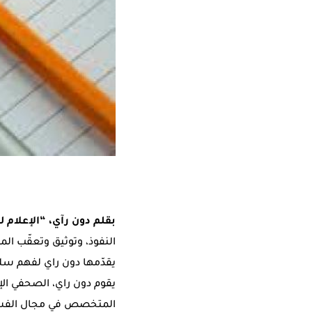
بقلم دون رآي، “الإعلام 
النفوذ، وتوثيق وتعقّب الم
يقدّمها دون راي لفهم سلط
المتخصص في مجال الفسا د. 