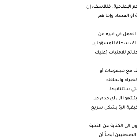
الإعلامية. فللأسف، إن
أو الفساد وإما هم
العمل في غيره من
هداف سهلة للمسؤولين
ائم للامنيات [عليك
ف مع مجموعات أو
براء والحلفاء
تي ستلتقيها.
نبّهوا الى اي مدى من
يفية الردّ بشكل سريع
الى الكتابة عن النخبة
 الصحفيين أيضاً أن