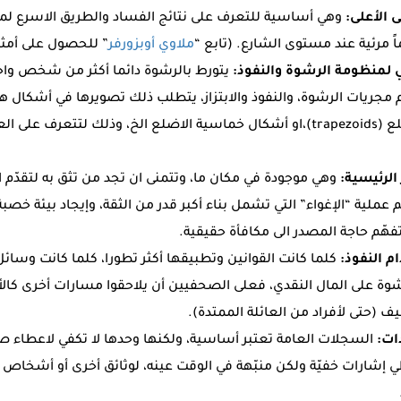
 الأعلى:
وهي أساسية للتعرف على نتائج الفساد والطريق الاسرع لمع
اً مرئية عند مستوى الشارع. (تابع “
ملاوي أوبزورفر
” للحصول على أمثل
لمنظومة الرشوة والنفوذ:
يتورط بالرشوة دائما أكثر من شخص واحد
مجريات الرشوة، والنفوذ والابتزاز، يتطلب ذلك تصويرها في أشكال ه
أشكال شبه منحرفة الاضلع (trapezoids)،او أشكال خماسية الاضلع الخ، وذلك لتتع
الرئيسية:
وهي موجودة في مكان ما، وتتمنى ان تجد من تثق به لتقدّم ا
ملية “الإغواء” التي تشمل بناء أكبر قدر من الثقة، وإيجاد بيئة خصب
فهّم حاجة المصدر الى مكافأة حقيقية.
م النفوذ:
كلما كانت القوانين وتطبيقها أكثر تطورا، كلما كانت وسائل
لرشوة على المال النقدي، فعلى الصحفيين أن يلاحقوا مسارات أخرى كالأم
يف (حتى لأفراد من العائلة الممتدة).
ات:
السجلات العامة تعتبر أساسية، ولكنها وحدها لا تكفي لاعطاء ص
إشارات خفيّة ولكن منبّهة في الوقت عينه، لوثائق أخرى أو أشخاص آ