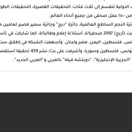
ب الدولية تنقسم إلى ثلاث فئات: التحقيقات القصيرة، التحقيقات الطوي
 العالم.
ائزة النجم الساطع العالمية، جائزة “ديج” وجائزة سمير قصير لعامين مت
على مدى عشر سنوات، درّبت (أريج) 2097 صحفيا/ة، أستاذ/ة إعلام وطالبا/ة، كما
، تونس، فلسطين، اليمن، مصر ولبنان. وأسهمت الشبكة في إطلاق س
محلية في العراق، اليمن، تونس، فلسطين وسوري
الجزيرة الإنجليزية”، “دويتشه فيله” بالعربي و”العربي الجديد”.