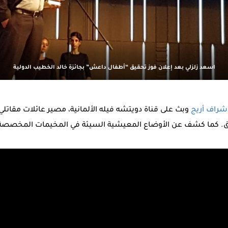
اسعد زلزلي بعد إعلان فوز تحقيق “أطفال داعش” بجائزة خالد الخطيب الدولية
إشراف أريج
وبث على قناة دويتشه فيله الألمانية، مصير عائلات مقاتل
ق. كما كشف عن الأوضاع المعيشية السيئة في المخيمات المخصصة 