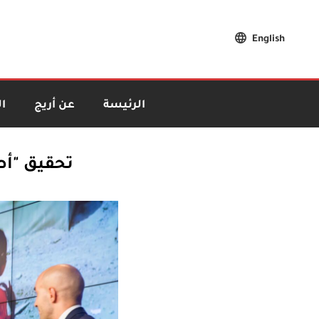
English
الرئيسة
عن أريج
ا
تحقيق "أطف