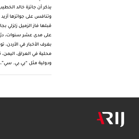
يذكر أن جائزة خالد الخطي
وتنافس على جوائزها أزيد من ٢٥٠٠ عمل صحفي من جميع أنحاء
قبلها فاز الزميل زلزلي بج
بغرف الأخبار في الأردن
ودولية مثل “بي.بي. سي”، “