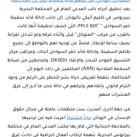
السواحل اليوناني، من بينهم قادة وضباط كبار، إلى المحاكمة
،
بعد تحقيق أجراه نائب المدعي العام في المحكمة البحرية
ببيريوس في إقليم أتيكي باليونان. إلى جانب إحالة قائد سفينة
خفر السواحل ” PPLS 920″، التي كشف تحقيقنا أنّها كانت
بالقرب من مركب “المتوكل” قبل وأثناء غرقه ولم تتدخل لقرابة
نصف ساعة للإنقاذ، فضلاً عن توجيه تهم بالتواطؤ إلى جميع
طاقم السفينة، وإحالة قائد خفر السواحل آنذاك، ومراقب مركز
التنسيق الموحد للبحث والإنقاذ (EKSED)، وضابطين من ضباط
السلامة الملاحية (ΑΑΝ) المكلفين في ذلك اليوم إلى
المحاكمة، بتهمة تعريض حياة بشر للخطر على الرغم من وجود
التزام قانوني بإنقاذهم، وتركهم في حالة عجز، ما أدى إلى غرق
العشرات منهم.
من جهة أخرى، أصدرت ست منظمات عاملة في مجال حقوق
الإنسان في اليونان
بياناً مشتركاً
أعربت فيه عن ترحيبها
بالملاحقة الجنائية التي قام بها مكتب المدعي العام في محكمة
بيرايوس البحرية، بتهمة ارتكاب أفعال إجرامية في حادث غرق