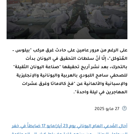
على الرغم من مرور عامين على حادث غرق مركب "بيلوس –
المُتوكل"، إلّا أنّ سلطات التحقيق في اليونان بدأت
بالتحرك، بعد نشر أريج تحقيقها "صناعة اليونان الثقيلة"
للصحفي سامح اللبودي بالعربية واليونانية والإنجليزية
والإسبانية والألمانية عن "فخ كالاماتا وغرق عشرات
المهاجرين في ليلة واحدة".
27 مايو 2025
أحال المُدعي العام اليوناني يوم 23 أيار/مايو 17 ضابطاً في خفر