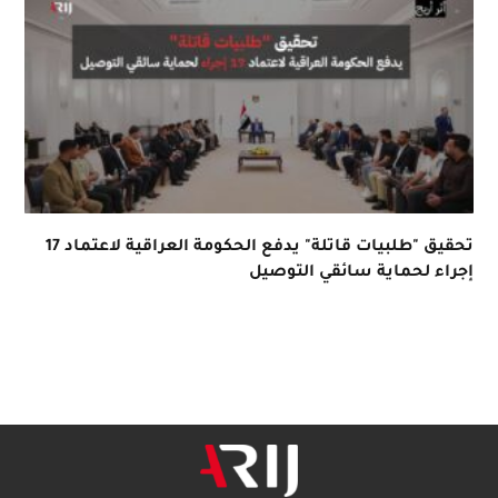
تحقيق "طلبيات قاتلة" يدفع الحكومة العراقية لاعتماد 17
إجراء لحماية سائقي التوصيل