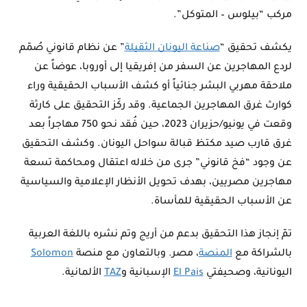
مركب “بيلوس – المتوكل”.
يكشف تحقيق “
صناعة اليونان الثقيلة
” عن نظام قانوني صُمّم
لردع المهاجرين عن السفر من إفريقيا إلى أوروبا، عوضاً عن
ملاحقة مهربي البشر جنائياً أو كشف الأسباب الحقيقية وراء
كوارث غرق المهاجرين الجماعية. وقد ركّز التحقيق على كارثة
وقعت في يونيو/حزيران 2023، حين فُقد نحو 750 مهاجراً بعد
غرق قارب صيد مكتظ قبالة سواحل اليونان. وكشف التحقيق
عن وجود “فخ قانوني” جرى من خلاله اعتقال ومحاكمة تسعة
مهاجرين مصريين، بهدف تحويل الأنظار الإعلامية والسياسية
عن الأسباب الحقيقية للمأساة.
تمّ إنجاز هذا التحقيق بدعم من أريج وتم نشره باللغة العربية
بالشراكة مع
المنصة
، مصر. وبالتعاون مع منصة
Solomon
اليونانية، وصحيفتي
El Pais
الإسبانية و
TAZ
الألمانية.