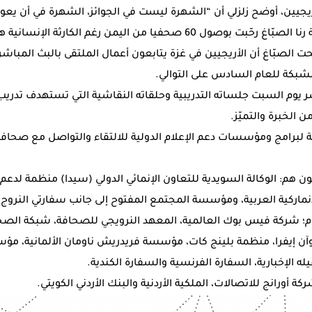
أريجيين، أوضح زلزلي أن “الشهرة ليست في الجوائز، الشهرة في أن يعود
وكانت مديرة أريج التنفيذية رنا الصبّاغ رحّبت بوصول 60 صحفيا من اليمن رغم
ت الصبّاغ أن الأريجيين في غزة يتابعون أعمال الملتقى بالبث المباش
الشبكة للعام السادس على التوالي.
 يوم السبت جلساته التدريبية وحلقاته النقاشية التي تستهدف تدريب
 الخبرة والتميّز.
لبرامج ومؤسسات دعم الإعلام الدولية للالتقاء والتواصل مع صحافي
 هم: الوكالة السويدية للتعاون الإنمائي الدولي (سيدا) منظمة لدعم ال
اركية العربية، ومؤسسة المجتمع المفتوح إلى جانب سفارتي النروج و
ام؛ شركة فيس بوك العالمية، المعهد النرويجي للصحافة، شبكة الصحاف
آن إيفرا، منظمة بلينج كات، مؤسسة فريدريش ناومان الألمانية، م
له الإخبارية، السفارة الفرنسية والسفارة الكندية.
ة أورانج للاتصالات، الملكية الأردنية والبنك الأردني الكويتي.