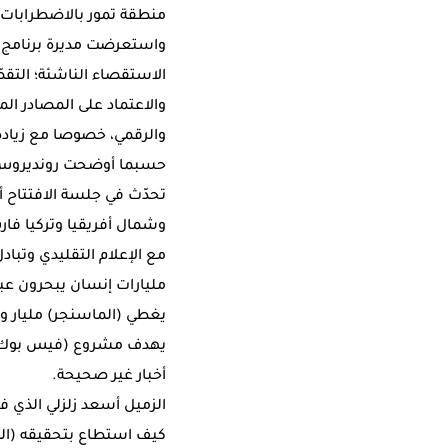
منطقة تمور بالاضطرابات.
واستعرضت مديرة برنامج ا
الاستقصاء الناشئة؛ التقص
والاعتماد على المصادر ال
والرقمي، خصوصا مع زيادة ا
حسبما أوضحت رونديروس، 
تحدّث في جلسة الافتتاح
وشمال أفريقيا وتركيا فا
مع الإعلام التقليدي وتبا
مليارات إنسان يبحرون عب
يغطي (الماسنجر) مليار و200 مليون شخص والانستجرام 800 مليون.
يهدف مشروع (فيس بوك) لل
أخبار غير صحيحة.
الزميل أسعد زلزلي الذي 
كيف استطاع بتحقيقه (الم