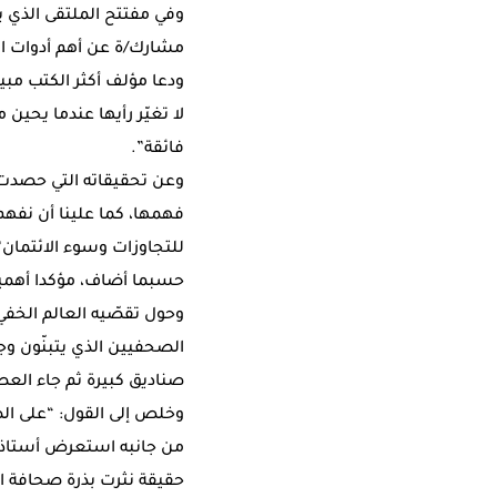
مشارك/ة عن أهم أدوات 
ودعا مؤلف أكثر الكتب مبيعا
لا تغيّر رأيها عندما يحين
فائقة”.
وعن تحقيقاته التي حصدت ج
فهمها، كما علينا أن نفه
للتجاوزات وسوء الائتمان”
حسبما أضاف، مؤكدا أهمية
وحول تقصّيه العالم الخف
صناديق كبيرة ثم جاء العص
وخلص إلى القول: “على ال
من جانبه استعرض أستاذ ال
حقيقة نثرت بذرة صحافة ا