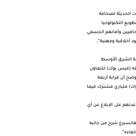
ت الحديثة لصحافة
طويع التكنولوجيا
صحافيين وأمانهم الجسمي
د أخلاقية ومهنية”،
قة الشرق الأوسط
قه (فيس بوك) للتعاون
ضح أن قرابة أربعة
وك) ملياري مشترك فيما
تهم على الإبلاغ عن أي
هانسبرغ شرح من جانبه
فاءه”.