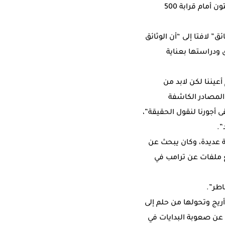
وفي مفتتح الملتقى الذي يستمر حتى مساء الأحد، تحدّث الاستقصائي الأمريكي دايفد كاي جونستون أمام قرابة 500
ق” لافتا إلى “أن الوثائق
ق ودراستها بعناية
عيننا لكن لابد من
المصادر الكاشفة
 أجورنا لنقول الحقيقة”،
”.
 عديدة، وكان يبحث عن
– الذي يختزن خبرة 50 عاما- أكد أنه “جمع ملفات عن ترامب في
اطر”.
ريج وتحولها من حلم إلى
عن صعوبة البدايات في