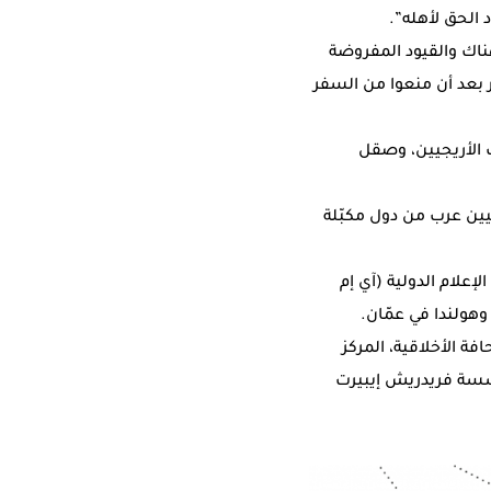
 الحق لأهله”.
 الكارثة الإنسانية هناك والقيود المفروضة
ر بعد أن منعوا من السفر
 الأريجيين، وصقل
ين عرب من دول مكبّلة
إعلام الدولية (آي إم
هولندا في عمّان.
ة الأخلاقية، المركز
ؤسسة فريدريش إيبيرت