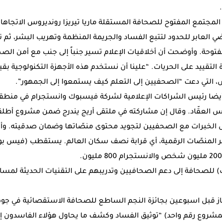
لمجتمع المفتوح للصحافة المستقلة ماريا تيريزا رونديروس الاتجاها
ّي العابر للحدود لتتبع الفساد والجريمة المنظمة وتهريب البشر، ثم ت
مفتوحة. وأوضحت أن أخلاقيات الإعلام تسير جنباً إلى جنب مع أمن ال
لتقييد على الحريات. “علينا أن نستخدم هذه الأجهزة التكنولوجية بقيو
التي دعت “الصحفيين إلى التعلم كيف يستمعوا إلى الجمهور”.
 أيضا رئيس الشراكات الإعلامية لشركة فيسبوك وانستجرام في منط
رس العقّاد. وقال إن مشاركته في ملتقى أريج يندرج ضمن مشروع أطل
دل الخبرات مع الصحفيين لتجويد محتوى منصّاتها وضمان صدقيته. وأو
ر المنصّات الرقمية، أي قرابة نصف سكان العالم. يستقطب (فيس ب
صحافة إلى دعم الصحافيين وتدريبهم على التقنيات الحديثة لمساعد
فاز قبل اسبوعين بجائزة النجم الساطع للصحافة الاستقصائية في جو
شروع رقم واحد) “توثيق الفساد وكشف ما يحاول هؤلاء الفاسدون إخ