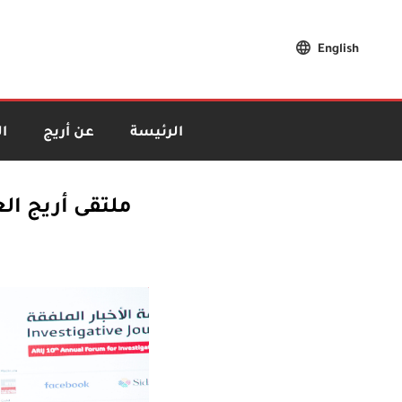
English
الرئيسة
عن أريج
ا
ملتقى أريج ال