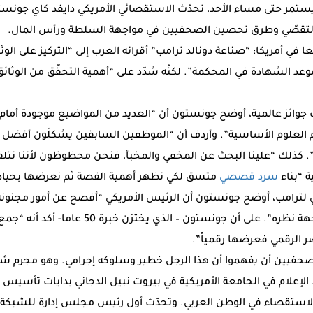
التقصّي وطرق تحصين الصحفيين في مواجهة السلطة ورأس المال.
 في أمريكا: “صناعة دونالد ترامب” أقرانه العرب إلى “التركيز على الوثائ
 موعد الشهادة في المحكمة”. لكنّه شدّد على “أهمية التحقّق من الوثائ
وائز عالمية، أوضح جونستون أن “العديد من المواضيع موجودة أمام أ
م العلوم الأساسية”. وأردف أن “الموظفين السابقين يشكلّون أفضل 
. كذلك “علينا البحث عن المخفي والمخبأ، فنحن محظوظون لأننا نتلقى
 “بناء
سرد قصصي
متسق لكي نظهر أهمية القصة ثم نعرضها بحياد
ي لترامب، أوضح جونستون أن الرئيس الأمريكي “أفصح عن أمور مجنونة
الصحفيين الذي يتبنّون وجهة نظره”. على أن جونستون 
ر الرقمي فعرضها رقمياً”.
صحفيين أن يفهموا أن هذا الرجل خطير وسلوكه إجرامي. وهو مجرم ش
إعلام في الجامعة الأمريكية في بيروت نبيل الدجاني بدايات تأسيس أ
لاستقصاء في الوطن العربي. وتحدّث أول رئيس مجلس إدارة للشبكة 