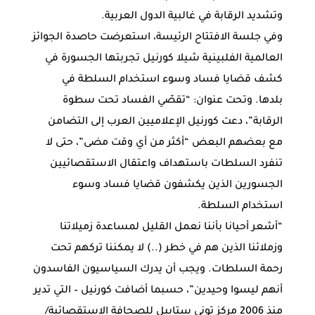
وتشديد الرقابة في غالبية الدول العربية.
وفي جلسة الافتتاح الرئيسة، استعرضت حاصدة الجوائز
العالمية الفلبينية شيلا كورنيل تجربتها الجسورة في
كشف قضايا فساد وسوء استخدام السلطة في
بلدها. وتحت عنوان: “تقصّي الفساد تحت سطوة
الرقابة”، دعت كورنيل الإعلاميين العرب إلى التضامن
مع بعضهم البعض “أكثر من أي وقت مضى”، حتى لا
تنفرد السلطات باستهداف واعتقال الاستقصائيين
الجسورين الذين يكشفون قضايا فساد وسوء
استخدام السلطة.
“أشعر أحيانا بأننا نعمل القليل لمساعدة زميلاتنا
وزملائنا الذين هم في خطر (..) لا يمكننا تركهم تحت
رحمة السلطات. ويجب أن يدرك السياسيون الفاسدون
أنهم ليسوا وحيدين”، حسبما أضافت كورنيل – التي تدير
منذ 2006 مركز توني ستابيل للصحافة الاستقصائية/