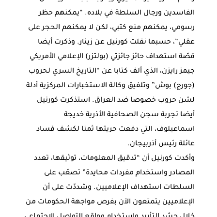
الفاسدين ورجال السلطة في بلاده. “يمكنهم حظر
رسومي، يمكنهم منع كتبي، لكن لا يمكنهم الحجر على
عقلي”، حسبما نقلت كورنيل عن زينار. وذكرت أيضا
قصّة استهداف حائز جائزتي (بولتزر) الإعلامي الأمريكي
جيمز رايزن، الذي ألف كتابا عن “التاريخ السري لحروب
(جورج) بوش” وتلفيق وكالة الاستخبارات المركزية أدلة
لشن حروب خصوصا ضد العراق. استذكرت كورنيل
أيضا تجربة سجن الصحافية الأذرية خديجة
اسماعيلوف، التي دفعت حريتها ثمنا لكشف فساد
عائلة رئيس أذربيجان.
وأكدت كورنيل أن “تدقيق المعلومات، توثيقها، تعدد
المصادر واستخدام مفردات محايدة” تصعّب على
السلطات استهداف الإعلاميين. وشددّت على أن
الإعلاميين يتمتعون الآن بفرص مواجهة الحكومات من
خلال حشد التأييد واستخدام مواقع التواصل الاجتماعي