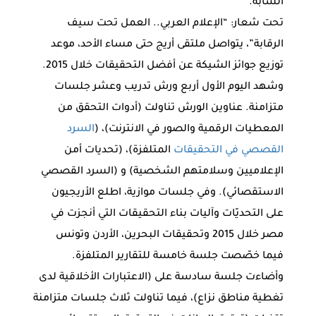
الشابة.
تحت شعار: “الإعلام العربي.. العمل تحت سيف
الرقابة”، يتواصل ملتقى أريج حتى مساء الأحد، موعد
توزيع جوائز الشيكة عن أفضل التحقيقات خلال 2015.
وشهد اليوم الأول أربع ورش تدريب وعشر جلسات
متزامنة. عناوين الورش تناولت (أدوات التحقق من
المعطيات الرقمية والصور في الانترنت)، (
السرد
القصصي في التحقيقات
المتلفزة)، (تحديات أمن
الإعلاميين وسلامتهم الشخصية) و (السرد القصصي
الاستقصائي). وفي جلسات موازية، اطلع الأريجيون
على التحديّات وآليات بناء التحقيقات التي أنجزت في
مصر خلال 2015 وتحقيقات البحرين، الأردن وتونس
فيما خصّصت جلسة خامسة للتقارير المتلفزة.
وأضاءت جلسة سادسة على (الاعتبارات الأخلاقية لدى
تغطية مناطق نزاع)، فيما تناولت ثلاث جلسات متزامنة