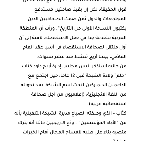
وقالت الصحافية الفليبينية: “نحن ندفع ثمنا مقابل
قول الحقيقة، لكن إن بقينا صامتين فستدفع
المجتمعات والدول ثمن صمت الصحافيين الذين
يكتبون النسخة الأولى من التاريخ”. ورأت أن المنطقة
العربية متقدمة جدا في حقل الاستقصاء، لافتة إلى أن
أول ملتقى لصحافة الاستقصاء في آسيا عقد العام
الماضي، بينما أريج تنشط منذ عشر سنوات.
من جانبه استذكر رئيس مجلس إدارة أريج داود كتّاب
“حلم” ولادة الشبكة قبل 12 عاما، حين اجتمع مع
الداعمين الدنماركين لنحت اسم الشبكة، بعد تحويله
من اللغة الانجليزية: (إعلاميون من أجل صحافة
استقصائية عربية).
كتّاب – الذي وصفته الصباغ مديرة الشبكة التنفيذية بأنه
من “الأباء المؤسسين” – ودّع الأريجيين قائلا أنه يترك
منصبه بناء على طلبه لأفساح المجال أمام الخبرات