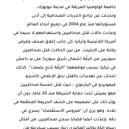
جامعة كولومبيا العريقة في مدينة نيويورك.
وتحدثت عن تراجع الحريات الصحافية إلى أدنى
مستوياتها منذ عام 2004 في جميع أنحاء العالم.
وعدّدت حالات قتل صحافيين واستهدافهم لا سيما في
أمريكا اللاتينينة وتركيا، إلى جانب إغلاق صحف وفرض
رقابة على الانترنت. من بين الحالات قتل صحافيين
سوريين من الرقّة (شمال شرق سوريا) على يد داعش
في تركيا، بسبب موقعهما “الرقّة تذبح بصمت”. كذلك
تحدثت عن تهديدات بالقتل بحق الإعلامي كانديدو
فيغويردو في البارغوي – حيث قتل خمسة صحافيين.
فهو يعيش تحت حماية الشرطة منذ 20 عاما، دون أن
يؤثر ذلك على تصميمه على كشف الجريمة المنظمة في
بلاده. وهو يرى أن “فيروس الاستقصاء” يسري في
دمّه. وعدّدت أيضا قضايا سجن صحافيين، من أمثال
رسام الكاريكاتير الماليزي زينار بسبب سخريته من