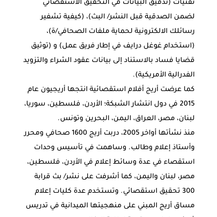
تقنيات (تدقيق البيانات في التحقيق الاستقصائي
لضمن الصدقية قبل النشر/ البث)، (كيفية تشفير
رسائلك الالكترونية لحماية ملفات الصحافي/ة)،
(استخدام غوغل درايف في إطار فريق عمل) و (توثيق
قضايا فساد بالاستناد إلى بيانات عقود الشراء والتزويد
الفدرالية الأمريكية).
كما عرضت أريج أفلام استقصائية انتجها أريجيون عام
2015 في دول انتشار الشبكة؛ الأردن، فلسطين، سوريا،
لبنان، مصر، العراق، اليمن، البحرين وتونس.
منذ نشأتها أواخر 2005، دربت أريج 1600 صحافي ومحرر
وأستاذ إعلام وطالب. وساهمت في تأسيس وحدات
استقصاء في عدة وسائط إعلام في الأردن، فلسطين،
مصر، لبنان واليمن، كما أشرفت على نشر/ بث قرابة
300 تحقيق استقصائي. وتستخدم عدة كليات إعلام
مساق أريج المبني على منهجيتها الميدانية في تدريس