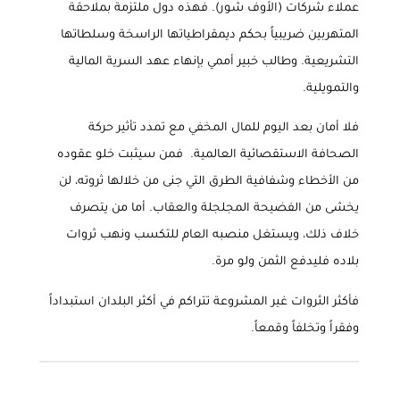
عملاء شركات (الأوف شور). فهذه دول ملتزمة بملاحقة
المتهربين ضريبياً بحكم ديمقراطياتها الراسخة وسلطاتها
التشريعية. وطالب خبير أممي بإنهاء عهد السرية المالية
والتمويلية
.
فلا أمان بعد اليوم للمال المخفي مع تمدد تأثير حركة
الصحافة الاستقصائية العالمية. فمن سيثبت خلو عقوده
من الأخطاء وشفافية الطرق التي جنى من خلالها ثروته، لن
يخشى من الفضيحة المجلجلة والعقاب. أما من يتصرف
خلاف ذلك، ويستغل منصبه العام للتكسب ونهب ثروات
بلاده فليدفع الثمن ولو مرة
.
فأكثر الثروات غير المشروعة تتراكم في أكثر البلدان استبداداً
وفقراً وتخلفاً وقمعاً
.