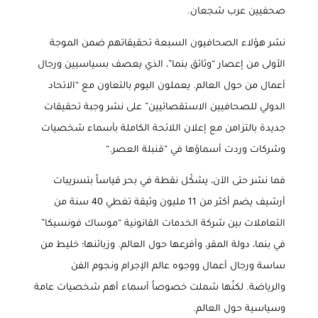
صحفيين عرب شجعان
.
نشر هؤلاء الصحافيون السبعة تحقيقاتهم ضمن الموجة
الأولى من إعصار “وثائق بنما”، الذي يعصف بسياسيين ورجال
أعمال من حول العالم. يعملون اليوم بالتعاون مع “الاتحاد
الدولي للصحافيين الاستقصائيين” على نشر وجبة تحقيقات
جديدة بالتزامن مع إعلان اللائحة الكاملة بأسماء شخصيات
وشركات وردت أسماؤها في “قنبلة العصر
“.
فما نشر حتى الآن، يشكّل نقطة في بحر قياساً بتسريبات
أرشيف يضم أكثر من 11 مليون وثيقة تغطي 40 سنة من
التعاملات بين شركة الخدمات القانونية “موساك فونسيكا”
في بنما، دولة المقر، وأفرعها حول العالم. وزبائنها؛ خليط من
ساسة ورجال أعمال ووجوه عالم الإجرام ونجوم الفن
والرياضة. لكنّها شملت خصوصاً أسماء أهم شخصيات عامة
وسياسية حول العالم
.