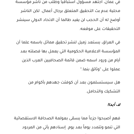
في عمان، اجتهد مسؤول استباقياً وطلب من ناشر مؤسسة
محلية عدم بث التحقيق المتعلق برجال أعمال. لكن الناشر
أوضح له أن الحجب لن يفيد طالما أن الاتحاد الدولي سينشر
التحقيقات على موقعه
.
في العراق، يستعد زميل لنشر تحقيق مماثل باسمه علما أن
المؤسسة الاعلامية الحكومية التي يعمل بها فصلته بعد
أيام من ورود اسمه ضمن قائمة الصحافيين العرب الذين
عملوا على “وثائق بنما
“.
هل سيستسلمون بعد أن كوفئت جهدهم بأكوام من
التشكيك والتحامل
.
لا، أبدا
!
فهم أصبحوا جزءاً مما يسمّى بعولمة الصحافة الاستقصائية
التي تنمو وتتمدد يوماً بعد يوم. إسنادهم يأتي من المردود