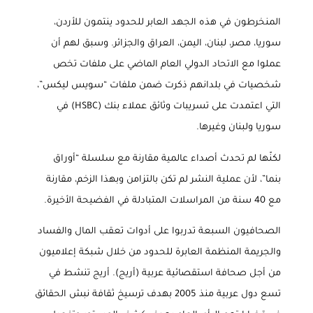
المنخرطون في هذه الجهد العابر للحدود ينتمون للأردن،
سوريا، مصر، لبنان، اليمن، العراق والجزائر. وسبق لهم أن
عملوا مع الاتحاد الدولي العام الماضي على ملفات تخص
شخصيات في بلدانهم ذكرت ضمن ملفات “سويس ليكس”،
التي اعتمدت على تسريبات وثائق عملاء بنك (
HSBC
) في
سوريا ولبنان وغيرها
.
لكنّها لم تحدث أصداء عالمية مقارنة مع سلسلة “أوراق
بنما”، لأن عملية النشر لم تكن بالتزامن وبهذا الزخم، مقارنة
مع 40 سنة من المراسلات المتبادلة في الفضيحة الأخيرة
.
الصحافيون السبعة تدربوا على أدوات تعقب المال والفساد
والجريمة المنظمة العابرة للحدود من خلال شبكة إعلاميون
من أجل صحافة استقصائية عربية (أريج). أريج تنشط في
تسع دول عربية منذ 2005 بهدف ترسيخ ثقافة نبش الحقائق