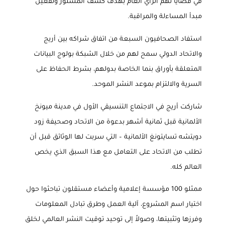
في قضايا تهم الرأي العام بهدف كشف المستور وتفعيل
مبدأ المساءلة والمراقبة
.
استفاد الصحافيون السبعة من اتفاق شراكه بين أريج
والاتحاد الدولي سمح لهم من خلال الشبكة بولوج البيانات
المتعلقة بأوراق بنما الخاصة بدولهم، بشرط الحفاظ على
السرية والالتزام بموعد النشر الموحد
.
شاركت أريج في الاجتماع التنسيقي الأول في مدينة ميونخ
الألمانية قبل ثمانية أشهر بدعوة من الاتحاد وصحيفة زود
دويتشه تسايتونغ الألمانية – التي سربت لها الوثائق قبل أن
تطلب من الاتحاد على التعامل مع هذا السبق الذي يخص
العالم كله
.
ممثلو 100 مؤسسة إعلامية وأعضاء مستقلون تباحثوا حول
اختيار اسم المشروع، آلية العمل وطرق تبادل المعلومات
وفرزها وتثبيتها، وصولاً إلى توحيد توقيت النشر العالمي لخلق