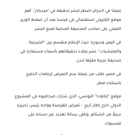
زميلنا في الجزائر اضطر لنشر تحقيقه في “ميديابار”، أهم
موقع الكتروني استقصائي في فرنسا بعد أن ضغط الوزير
المعني على صاحب الصحيفة المحلية لمنع النشر
.
في اليمن وسوريا، حيث الإعلام منقسم بين “الشرعية
والمليشيات”، نشر زملاء تحقيقاتهم بأسماء مستعارة في
صحيفة عربية مقرّها لندن
.
في مصر، طلب من زميلنا عدم التعرض لزعامات الخليج
باستثناء قطر
.
موقع “إنكفادا” التونسي- الذي شارك صحافيوه في المشروع
الدولي خارج إطار أريج – تعرض للقرصنة وواجه رئيس تحريره
سيلاً من الشتائم. وتلقى رسالة تهديد عبر حسابه على
فيسبوك
.