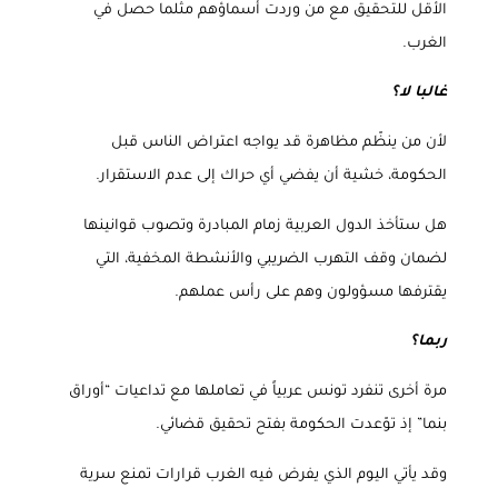
الأقل للتحقيق مع من وردت أسماؤهم مثلما حصل في
الغرب
.
غالبا لا؟
لأن من ينظّم مظاهرة قد يواجه اعتراض الناس قبل
الحكومة، خشية أن يفضي أي حراك إلى عدم الاستقرار
.
هل ستأخذ الدول العربية زمام المبادرة وتصوب قوانينها
لضمان وقف التهرب الضريبي والأنشطة المخفية، التي
يقترفها مسؤولون وهم على رأس عملهم
.
ربما؟
مرة أخرى تنفرد تونس عربياً في تعاملها مع تداعيات “أوراق
بنما” إذ توّعدت الحكومة بفتح تحقيق قضائي
.
وقد يأتي اليوم الذي يفرض فيه الغرب قرارات تمنع سرية