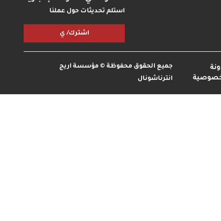
استلم تحديثات حول عملنا
اشترك/ ي
جميع الحقوق محفوظة © مؤسسة اريج
نة
خصوصية
انترناشونال