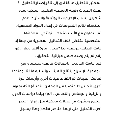
المختبر للتحليل عائقا أدى إلى تأخر إصدار التحقيق إذ
بقيت العينات رهينة الجمعية العلمية الملكية لمدة
شهرين بسبب الإجراءات الروتينية واشتراط عدم
استخدام نتائج الفحوصات في إعداد المواد الصحفية.
تم التعاون مع الأستاذة مها التوتنجي بعلاقاتها
الشخصية لخفض كلف التحاليل المخبرية من جهة إذ
كانت التكلفة مرتفعة جدا “تتجاوز من5 آلاف دينار، وهو
رقم لم يتم رصده ضمن ميزانية التحقيق .
كما قامت التوتنجي باتصالات هاتفية مستمرة مع
الجمعية للإسراع بنتائج العينات وتسليمها لنا. وعندما
ضاعت العينات تم التقاط عينات أخرى وأرسلت مرة
أخرى لتحليل 11 عنصرا من المعادن الثقيلة( الكاديميوم
والزرنيخ والرصاص والنحاس… الخ) بينما دراسات الدول
الأخرى ونشرت في مجلات محكمة مثل إيران ومصر
أجرت التحليل على أربعة عناصر فقط( وهذا يسجل