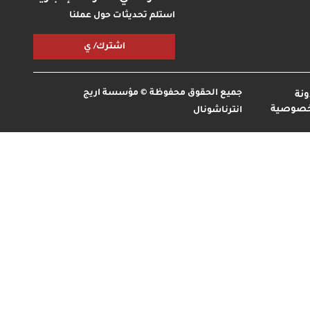
استلم تحديثات حول عملنا
اشترك/ ي
جميع الحقوق محفوظة © مؤسسة اريج
نة
خصوصية
انترناشونال