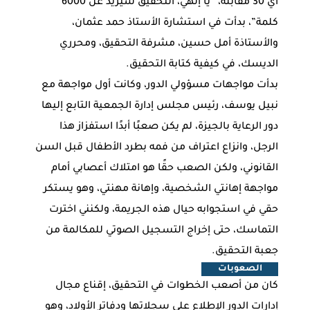
أي 30 مقابلة، “يا إلهي، التحقيق سيزيد عن 6000
كلمة”، بدأت في استشارة الأستاذ حمد عثمان،
والأستاذة أمل حسين، مشرفة التحقيق، ومحرري
الديسك، في كيفية كتابة التحقيق.
بدأت مواجهات مسؤولي الدور، وكانت أول مواجهة مع
نبيل يوسف، رئيس مجلس إدارة الجمعية التابع إليها
دور الرعاية بالجيزة، لم يكن صعبًا أبدًا استفزاز هذا
الرجل، وانزاع اعتراف من فمه بطرد الأطفال قبل السن
القانوني، ولكن الصعب حقًا هو امتلاك أعصابي أمام
مواجهة إهانتي الشخصية، وإهانة مهنتي، وهو يستكر
حقي في استجوابه حيال هذه الجريمة، ولكنني اخترت
التماسك، حتى إخراج التسجيل الصوتي للمكالمة من
جعبة التحقيق.
الصعوبات
كان من أصعب الخطوات في التحقيق، إقناع مجال
إدارات الدور الإطلاع على سجلاتها ودفاتر الأولاد، وهو