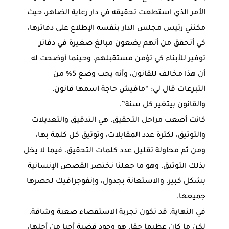
الأمر الذي استطعت تحقيقه في دار رعاية الضاهر، حيث
مكنني رئيس مجلس الدار بنفسه الإطلاع على دفاترها،
كي أتحقق من أنهم يضعون مبالغ صغيرة في دفاتر
توفير للأبناء كي تؤمن مستقبلهم، وحينما أوضحت له
أن هذا مخالف للقانون، وأنه يجب وضع 5% من
التبرعات قال لي: “مافيش حاجة اسمها قانون،
والقانون بيتغير كل سنة”.
كانت أصعب مراحل التحقيق، هي التدقيق والتعديلات
والتوثيق، لكثرة عدد المقابلات، وتوثيق كل كلمة بها،
ومن ثم محاولة تقليل عدد كلمات التحقيق، فيما لا يخل
بذلك التوثيق، وهو ما جعلنا نختصر القصص الإنسانية
بشكل كبير، والاستعانة بجدول، وإنفوجرافيك لحصرها
جميعها.
في النهاية، قد تكون تجربة الاستقصاء صعبة وشاقة،
لكن ما كان عظيما حقا، هو وجود قضية أحيا من أجلها،