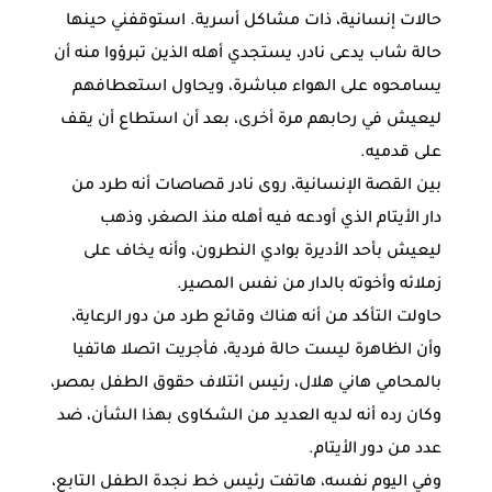
حالات إنسانية، ذات مشاكل أسرية. استوقفني حينها
حالة شاب يدعى نادر، يستجدي أهله الذين تبرؤوا منه أن
يسامحوه على الهواء مباشرة، ويحاول استعطافهم
ليعيش في رحابهم مرة أخرى، بعد أن استطاع أن يقف
على قدميه.
بين القصة الإنسانية، روى نادر قصاصات أنه طرد من
دار الأيتام الذي أودعه فيه أهله منذ الصغر، وذهب
ليعيش بأحد الأديرة بوادي النطرون، وأنه يخاف على
زملائه وأخوته بالدار من نفس المصير.
حاولت التأكد من أنه هناك وقائع طرد من دور الرعاية،
وأن الظاهرة ليست حالة فردية، فأجريت اتصلا هاتفيا
بالمحامي هاني هلال، رئيس ائتلاف حقوق الطفل بمصر،
وكان رده أنه لديه العديد من الشكاوى بهذا الشأن، ضد
عدد من دور الأيتام.
وفي اليوم نفسه، هاتفت رئيس خط نجدة الطفل التابع،