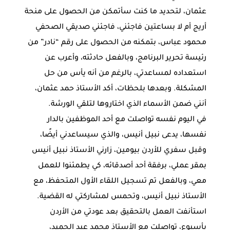
عثمان، لتحديد ما كنت سأتمكن من الحصول على منحة
أريج أم لا بساعتين فاجئني، فاجئني صديقي الصحفي
محمود عباس، بتمكنه من الحصول على رقم “نادر” من
رئيسة تحرير البرنامج، وبالفعل حادثته، وأعرب عن
استعداده لمساعدتي، بالرغم من أنه يأس من حل
المشكلة. وبعدها بلحظات، أكد الأستاذ حمد عثمان،
أنني ضمن الأسماء الذي اختاروها لتلقي الورشة.
في اليوم نفسه تواصلت مع أحد الموظفين بالدار
نفسها، يدعى نبيل أنيس، والذي سيساعدني أيضًا،
وقبل سفري للأردن بيومين، زارني الأستاذ نبيل أنيس
بمقر عملي، برفقة أحد أصدقائه، كي يطمئنوا للعمل
معي، وبالفعل تم تسجيل اللقاء الأول المتحفظ، مع
الأستاذ نبيل أنيس، وتحمس لمشاركتي له القضية.
استأنفت العمل بالتحقيق بعد عودتي من الأردن
بأسبوع، تواصلت مع الأستاذ محمد عبد الحميد،