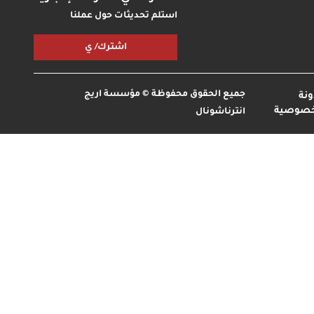
استلم تحديثات حول عملنا
اشترك/ ي
جميع الحقوق محفوظة © مؤسسة اريج
نة
خصوصية
انترناشونال