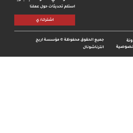
استلم تحديثات حول عملنا
اشترك/ ي
جميع الحقوق محفوظة © مؤسسة اريج
نة
خصوصية
انترناشونال