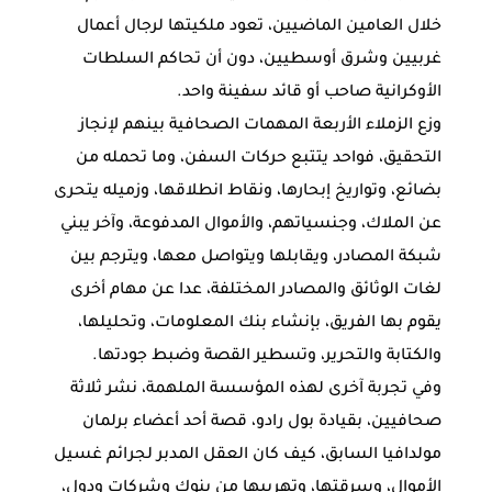
خلال العامين الماضيين، تعود ملكيتها لرجال أعمال
غربيين وشرق أوسطيين، دون أن تحاكم السلطات
الأوكرانية صاحب أو قائد سفينة واحد.
وزع الزملاء الأربعة المهمات الصحافية بينهم لإنجاز
التحقيق، فواحد يتتبع حركات السفن، وما تحمله من
بضائع، وتواريخ إبحارها، ونقاط انطلاقها، وزميله يتحرى
عن الملاك، وجنسياتهم، والأموال المدفوعة، وآخر يبني
شبكة المصادر، ويقابلها ويتواصل معها، ويترجم بين
لغات الوثائق والمصادر المختلفة، عدا عن مهام أخرى
يقوم بها الفريق، بإنشاء بنك المعلومات، وتحليلها،
والكتابة والتحرير، وتسطير القصة وضبط جودتها.
وفي تجربة آخرى لهذه المؤسسة الملهمة، نشر ثلاثة
صحافيين، بقيادة بول رادو، قصة أحد أعضاء برلمان
مولدافيا السابق، كيف كان العقل المدبر لجرائم غسيل
الأموال، وسرقتها، وتهريبها من بنوك وشركات ودول،