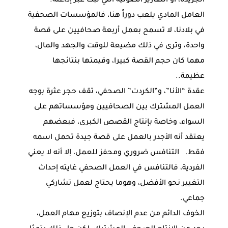
الجريدة، أو التقارير الصوتية التي تبث عبر إذاعته.
العامل المادي يلعب دوراً هنا، فالمؤسسات الصحفية
في بلادنا، لا تسمح بعمل أربعة صحافيين على قصة
واحدة، وترى في ذلك مضيعة للوقت والجهد والمال،
مهما كان حجم القصة كبيرا، وقيمتها بنتائجها
عظيمة..
عقدة “الأنا”، و”الكردت” الصحفي، تقف حجر عثرة بوجه
العمل المشترك بين الصحافيين ومؤسساتهم على
السواء، وخاصة بإنتاج القصص الكبرى، فبعضهم
يعتقد أنه الأجدر بالعمل على قصة جيدة تحمل اسمه
فقط. التنافس ضروري ومحفز للعمل، إلا أنه لا يعني
الفردية، فالتنافس في العمل الصحفي غايته إحداث
التغيير نحو الأفضل، وهوما يحتاج لعمل تشاركي
جماعي.
الخوف الدائم من عدم الإنصاف بتوزيع مهام العمل،