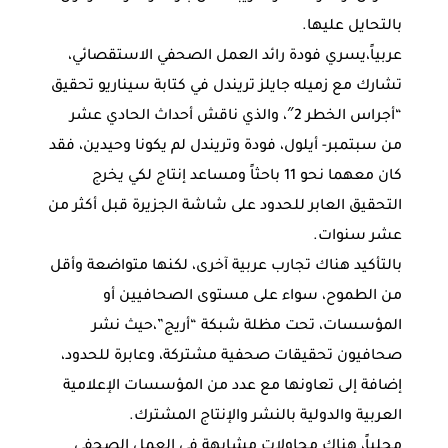
بالتحايل عليها.
عربياً،يسري فودة رائد العمل الصحفي الاستقصائي،
تشارك مع زميله جايلز تريندل في كتابة سيناريو تحقيق
“أجراس الخطر 2″، والذي ناقش أحداث الحادي عشر
من سبتمبر- أيلول، فودة وتريندل لم يكونا وحيدين، فقد
كان معهما نحو 11 باحثاً ومساعد إنتاج لكي يخرج
التحقيق العابر للحدود على شاشة الجزيرة قبل أكثر من
عشر سنوات.
بالتأكيد هناك تجارب عربية آخرى، لكنها متواضعة وأقل
من الطموح، سواء على مستوى الصحافيين أو
المؤسسات، تحت مظلة شبكة “أريج”،حيث نشر
صحافيون تحقيقات صحفية مشتركة، وعابرة للحدود،
إضافة إلى تعاونها مع عدد من المؤسسات الإعلامية
العربية والدولية بالنشر والإنتاج المشترك.
محلياً، هناك محاولات مشابهة في العمل الصحفي