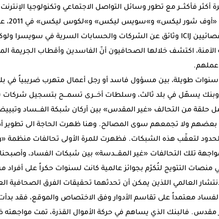
أكثر فأكثـــر مع تطور وسائل التواصل الاجتماعي وتكنولوجيا الإنترنت
الصحافيون ب
الدولي للصحافيين الاستقصائيين ICIJ وثائق عن الشركات والحسابات السرية في س
 الآمنة، اكتشف خلالها الصحافيون أنّ الفاسدين وأقطاب الجريمة ال
عملهم.
 سنوات طويلة، بين مسؤول فاسد أو رجل أعمال متهرب ضريبياً في بلد
، وبنك يسهّل في بلد ثالث، وسلطات أخـــرى تسمـــح بتسجيل شركات 
تمل حلقة من التحالف «غير المقدس» بين أركان شبكة الفـــساد وتبي
عضهم ولا تجمعهم سوى المصالح. وهنا ظهرت الحاجة الى تطوير أ
الحدود لتعقّب هذه الشبكات. فظهرت للمرة الأولى تحالفات منظمة «
واجهة تلك التحالفات «غير المقـــدسة» بين شبكات الفساد، وأصبحنا ف
 منصات التتويج لتُكرّم بجوائز عالمية كانت لسنوات حكراً على أفراد 
لانتشار العالمي اللذين يمكن أن تحدثهما تحقيقات الفرق الصحافية الع
فساد معتمداً على تقاسم الأدوار وفق الاختصاص والموقع، فقد بدأت 
 مقدس. فالبنك الذي يساهم في حركة الأموال القذرة، تمت مواجهته