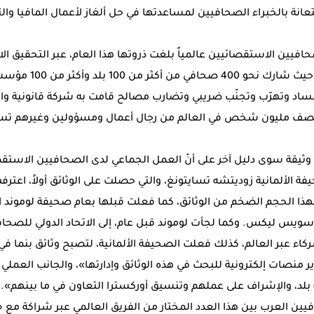
نة بالخبراء الصحافيين لمساعدتها في حل ألغاز لأعمال المافيا وال
افيين الاستقصائيين عالمياً بلغت ذروتها هذا العام، عبر التحقيق 
التاريخ وهو «وثائق بنما
د وتهرّب وتجنّب ضريبي وتضارب مصالح قامت به شركة قانونية و
صف مليون شخص في العالم من رجال أعمال ومسؤولين وغيرهم ت
تلك الـ11.5 مليون وثيقة سوى دليل آخر على أنّ العمل الجماعي لدى الصحافيين الاس
 الألمانية زوديتشه تسايتونغ، والتي حصلت على الوثائق أولاً، اعترفت 
ذا الحجم الضخم من الوثائق، كما فعلت قبلها بعام صحيفة لوموند ال
 سويس ليكس. وكما لجأت لوموند قبل عام، إلى الاتحاد الدولي للصحا
ء عبر العالم، كذلك فعلت الصحيفة الألمانية، لتصبح وثائق بنما في ح
بلد، والإشراف على عملهم وتنسيق أوركسترا التعاون في ما بينهم».
ين العرب بين هذا العدد المختار من الفريق العالمي عبر شراكة مع 