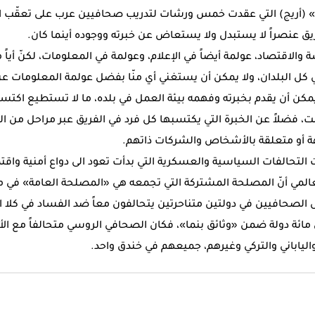
(أريج) التي عقدت خمس ورشات لتدريب صحافيين عرب على تعقّب الفس
ق عنصراً لا يستبدل ولا يستعاض عن خبرته ووجوده أينما كان.
لاقتصاد، عولمة أيضاً في الإعلام، وعولمة في المعلومات، لكنّ أياً م
 في كل البلدان، ولا يمكن أن يستغني أي منّا بفضل عولمة المعلومات
كن أن يقدم بخبرته وفهمه بيئة العمل في بلده، ما لا تستطيع اكتس
نت، فضلاً عن الخبرة التي يكتسبها كل فرد في الفريق عبر مراحل من ا
و متعلقة بالأشخاص والشركات ذاتهم.
لتحالفات السياسية والعسكرية التي بدأت تعود الى دواع أمنية واقتصا
عالمي أنّ المصلحة المشتركة التي تجمعه هي «المصلحة العامة» في م
الصحافيين في دولتين متناحرتين يتحالفون معاً ضد الفساد في كلا الب
ائة دولة ضمن «وثائق بنما»، فكان الصحافي الروسي متحالفاً مع ال
والياباني والتركي وغيرهم، جميعهم في خندق واحد.