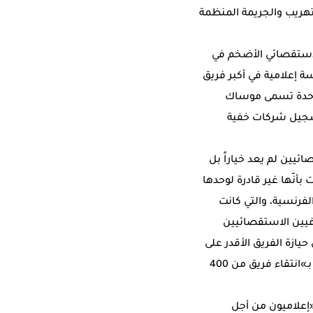
تهريب والجريمة المنظمة
الاستقصائي الأضخم في
»، حيث شارك نحو 400 صحافي من أكثر من 100 بلد وأكثر من 100 مؤسسة إعلامية في أكبر فريق
احدة تسمى موساك
سجيل شركات خفية
تقصائيين لم يعد خياراً بل
بأنّها غير قادرة لوحدها
فرنسية، والتي كانت
فيين الاستقصائيين
يازة الفريق الأقدر على
إدارة الجانب التقني «بتطوير منصات إلكترونية للبحث في هذه الوثائق وإدارتها»، والجانب العملي بـ»انتقاء فريق من 400
«إعلاميون من أجل