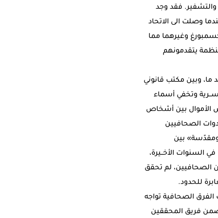
 والتشفير. فقد وجد
عد تسريبات «أوف شور ليكس» و»سويس ليكس» و»لكوس ليكس» في 2011، عندما وصلت الى الاتحاد
ويسرا ولوكسمبورغ وغيرهما مما
منظمة يتقدمونهم
 ما، وبين مكتب قانوني
ســرية وتخفي أسماء
يض الأموال بين أشخاص
دوات الصحافيين
ومقدّسة» بين
ي السنوات الأخــيرة،
من الصحافيين، لم تحقق
ابرة للحدود.
الفرق الصحافية تواجه
 ضمن فريق المحققين