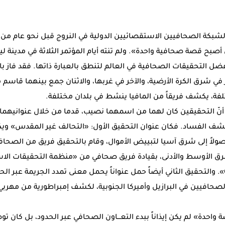
 لشبكة الصحافيين الاستقصائيين الدولية في النروج قبل نحو عام من ا
ن أصبح قصة صحافية واحدة». ولم تنته أيام المؤتمر الثلاثة في مدينة ليل
ضل التحقيقات الصحافية في العالم لتنطق بالعبارة ذاتها. فقد فاز بال
في شرق الكرة الأرضية، والآخر في غربها، والاثنان جمع بينهما قاس
فة، يكشف فريقاً من المافيا ينشط في بلدان مختلفة.
أنّ التحقيقين كان لهما من اسمهما نصيب، قدما من خلال عنوانيهما إ
كشف الفساد. فكان عنوان التحقيق الأول: «التحالف غير المقدس» و
صولاً إلى شرق آسيا لتبييض الأموال، وقام بالتحقيق فريق من الصحافي
رق الأوسط والأدنى، بقيادة فريق صحافي من «منظمة التحقيقات الا
والجريمة المنظمة OCCRP». والتحقيق الثاني أيضاً حمل عنواناً يحمل معنى تمدد الجريمة ع
لصحافيين في البرازيل وأميركا الجنوبية، لكشف إمبراطورية من مهربي 
 واحدة» لم يكن إيذاناً ببدء التعـــاون الصحافي عبر الحدود، بل كان توصي