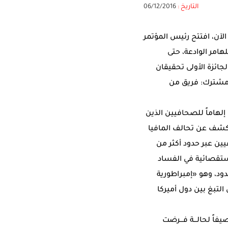
التاريخ :
06/12/2016
لآن، افتتح رئيس المؤتمر
هامر الوادعة، حتى
جائزة الأولى تحقيقان
م مشترك: فريق من
لهاماً للصحافيين الذين
يكشف عن تحالف المافيا
ين عبر حدود أكثر من
ستقصائية في الفساد
بر الحدود، وهو «إمبراطورية
التبغ بين دول أميركا
فاً لحالـــة فـــرضت