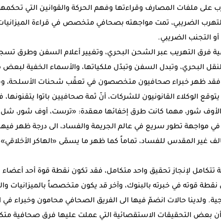
على ملفات المصارف وقراءتها وفهم الحركة والقوانين التي تحكمها
للتهرب الضريبي، تمت مواجهته بصحافي متخصص في قراءة الميزانيات و
 التجنب الضريبي.
ة فرق التهريب عبر الشحن البحري، وتغيير أعلام السفن وطرق تسج
قل البحري، وتبدل السفن وتبدّل ملكياتها، والأسماء الخفية لبعض
، فقد ظهر خبراء صحافيون متخصصون في تعقّب شحنات الأسلحة، وف
توقع الوكلاء القانونيون للشركات، أنّ ثمة صحافيين باتوا يتقنونها، ف
الأوف شور، مهما كانت طرق إخفائها معقدة: «ترست، أوف شور، شل
في مواجهة تطور سريع في عالم الجريمة والفساد، الى درجة ظهر فيها
 غير المقدس للفساد، تماماً كما ظهر ما يسمّى «الهاكر الأخلاقي» 
ة تتكامل لإنجاز تحقيق واحد متكامل، فقد تكون نقطة قوة أحد أعضاء ال
ن نقطة قوته في خبرته بالبنوك، وآخر قد يكون متخصصاً بالميزانيات وا
ية. ولدينا حالات انضمّ فيها الى الفريق الصحافي محامون وخبراء في ا
ة أن بعض التحقيقات الاستقصائية التي عملت عليها فرق صحافية متكا