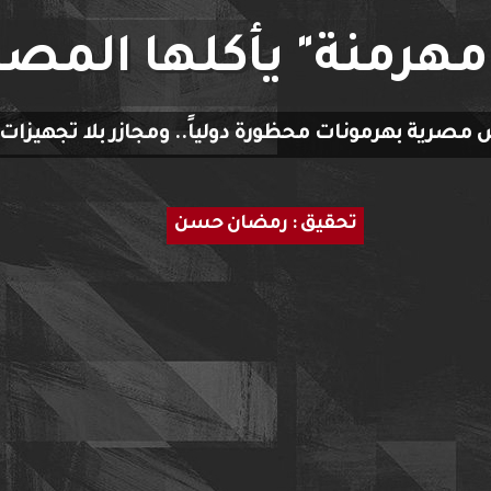
مهرمنة" يأكلها المص
مصرية بهرمونات محظورة دولياً.. ومجازر بلا تجهيزات
تحقيق : رمضان حسن