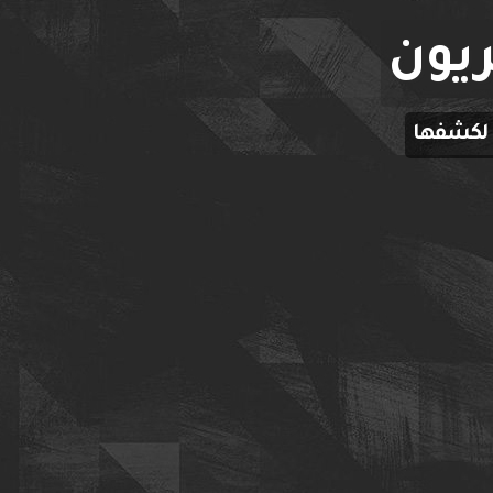
ريون
 لكشفها