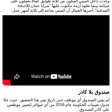
وجدت داخل المبنى المكون من ثلاثة طوابق عمالًا يعملون على
صيانته بينما تعلوه آرمة مكتوب عليها “سرايا عمان للأجنحة
الفندقية”. أخبرها العمال أن المبنى بحاجة إلى ثلاثة أشهر عمل.
صندوق بلا كادر
لم يعين الصندوق أي موظف حتى تاريخ نشر هذا التحقيق. حيث خلا
جدول تعيينات الحكومة عام 2016 من أي شواغر لتعيين موظفين
على كادر الصندوق.