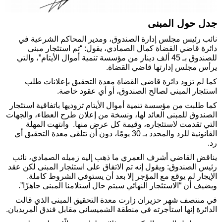
جدل حول المبنى
نائب رئيس مجلس إدارة الصندوق، ومدير المحاكم الشرعية في
دائرة قاضي القضاة كمال الصمادي، يقول: “تم استئجار مبنى
للصندوق بـ 45 ألف دينار من مؤسسة تنمية أموال الأيتام”، والتي
يرأس مجلس إدارتها قاضي القضاة.
كما لم تزود دائرة قاضي القضاة معدة التحقيق بإعلانات طلب
استئجار المبنى لصالح الصندوق، أو أي عقود خاصة.
كما طلبت من مؤسسة تنمية أموال الأيتام تزوديها باتفاقية استئجار
الصندوق للمبنى العائد لها، ونسخة من إعلان طرح العطاء، والجهات
التي تقدمت لاستئجاره، وقيمة كل عرض منها. وانتهت المهلة
القانونية للرد والمحدد بـ 30 يومًا، دون أن تتلقى معدة التحقيق أي
رد.
يناقض القاضي أشرف العمري ما ذهب إليه زميله الصمادي، نائب
رئيس الصندوق: ويقول إنه تم الاتفاق على استئجار المبنى لكن عقد
الإيجار لم يوقع مع المؤجر إلا بعد أن يستوفي الشروط كاملة.
ويضيف أن “الاستئجار النهائي سيتم حال استلامنا المبنى جاهزًا”.
في منتصف شهر حزيران زارت معدة التحقيق المبنى الذي قالت
الدائرة إنها استأجرته في منطقة الشميساني مقابل فندق المريديان.