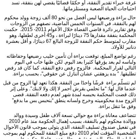
غرفة خبراء تقدير النفقة، أو حكمًا قضائيًا يقضي لهن بنفقة، تسد
احتياجات الحياة الصعبة ومستلزماتها.
حال براءة ورضيعها ليس أفضل من نحو 80 ألف زوجة وولد محكوم
لهم بالنفقة، في السنوات الخمس الماضية، نصفهم من الزوجات
وفق تقارير دائرة قاضي القضاة خلال الأعوام 2011- 2015. حكمت
المحكمة بنفقة مقدارها 75 دينارًا لبراءة ، و45 أخرى لطفلها، وهو
مقارب لمتوسط حكم النفقة للزوجة البالغ 67 دينارًا، و أقل بعشرة
دنانير للأولاد.
رغم تواضع المبلغ، توقعت براءة أن تأمين حليب رضيعها وحفاظاته
ولباسه لم يعد يؤرقها كثيرا بعد اليوم. لكن ظنها خاب في اليوم
التالي لقرار المحكمة. فالزوج رفض دفع النفقة، كما كان قد رفض
تطليقها. ” بده يزهقني عشان أتنازل عن حقوقي”، بحسب براءة.
لم تتسلّم براءة قرشًا واحدًا من النفقة. هكذا تعهد لها الزوج من قبل
عندما قال لها: “ما تحلمي بقرش أحمر لا إلك ولا لابنك”. وعلى إثر
ذلك قضت المحكمة بحبسه لمدة شهر لعدم دفعه النفقة. قضى
الزوج مدة محكوميته وخرج ولسانه ينطق “بنحبس بس ما بدفع”
وفق ما تنقل براءة.
تتضاعف معاناة براءة مع حوالي تسعة آلاف طفل وسيدة ووالد
ووالدة محكوم لهم بالنفقة، بسبب إهمال الحكومة منذ عام 2010
في تفعيل صندوق تسليف النفقة، الذي يتولى بموجب قانون الأحوال
الشخصية المؤقت لعام 2010 دفع مبلغ النفقة للمحكوم لهم بموجب
قرارات المحاكم الشرعية؛ في حال عدم وفاء المحكوم عليهم