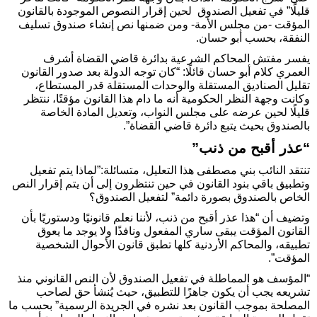
قليلًا” في تفعيل الصندوق لحين إقرار النصوص الموجودة بالقانون
المؤقت -من مجلس الأمة- ومن ضمنها نص إنشاء صندوق تسليف
النفقة، بحسب أبو حسان.
يفسر مفتش المحاكم الشرعية بدائرة قاضي القضاة أشرف
العمري كلام أبو حسان قائلًا: “كان توجه الدولة بعد صدور القانون
تقليل الصناديق المستقلة والوحدات المستقلة قدر المستطاع،
وكانت وجهة النظر الحكومية أنه ما دام هذا القانون مؤقتًا، ننتظر
قليلًا لحين عرضه على مجلس النواب، وتعديل المادة الخاصة
بالصندوق بحيث يتبع دائرة قاضي القضاة”.
“عذر أقبح من ذنب”
تنتقد النائب بني مصطفى هذا التعليل، متسائلة:”لماذا يتم تفعيل
وتطبيق باقي بنود القانون في حين تنتظرون إلى أن يتم إقرار النص
الخاص بالصندوق بصورة دائمة” لتفعيل الصندوق؟
وتضيف أن “هذا عذر أقبح من ذنب، لأننا نعلم قانونيًا ودستوريًا بأن
القانون المؤقت يبقى ساري المفعول ونافذًا ولا يوجد ما يعوق
تطبيقه، والمحاكم الأردنية كلها تطبق قانون الأحوال الشخصية
المؤقت”.
“المؤسف هو المماطلة في تفعيل الصندوق لأن النص القانوني منذ
تشريعه يجب أن يكون جاهزًا للتطبيق، حيث يُنشأ حق لصاحب
المصلحة بموجب القانون بعد نشره في الجريدة الرسمية” بحسب ما