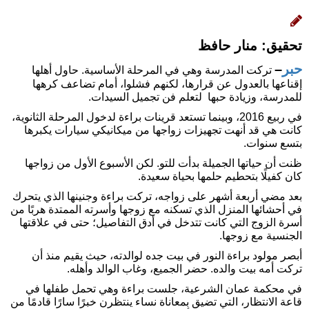
تحقيق: منار حافظ
حبر
–
تركت المدرسة وهي في المرحلة الأساسية. حاول أهلها
إقناعها بالعدول عن قرارها، لكنهم فشلوا، أمام تضاعف كرهها
للمدرسة، وزيادة حبها لتعلم فن تجميل السيدات.
في ربيع 2016، وبينما تستعد قرينات براءة لدخول المرحلة الثانوية،
كانت هي قد أنهت تجهيزات زواجها من ميكانيكي سيارات يكبرها
بتسع سنوات.
ظنت أن حياتها الجميلة بدأت للتو. لكن الأسبوع الأول من زواجها
كان كفيلًا بتحطيم حلمها بحياة سعيدة.
بعد مضي أربعة أشهر على زواجه، تركت براءة وجنينها الذي يتحرك
في أحشائها المنزل الذي تسكنه مع زوجها وأسرته الممتدة هربًا من
أسرة الزوج التي كانت تتدخل في أدق التفاصيل؛ حتى في علاقتها
الجنسية مع زوجها.
أبصر مولود براءة النور في بيت جده لوالدته، حيث يقيم منذ أن
تركت أمه بيت والده. حضر الجميع، وغاب الوالد وأهله.
في محكمة عمان الشرعية، جلست براءة وهي تحمل طفلها في
قاعة الانتظار، التي تضيق بمعاناة نساء ينتظرن خبرًا سارًا قادمًا من