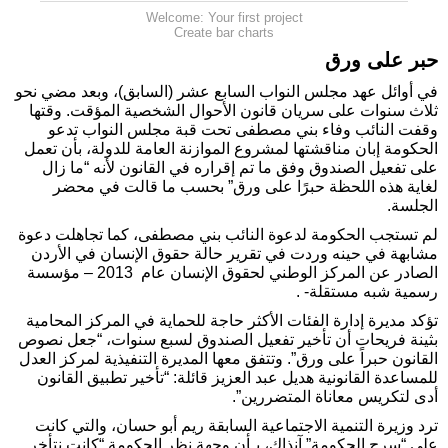
Welcome: Your first project
Create bar charts
حبر على ورق
في أوائل عهد مجلس النواب السابع عشر (السابق)، وبعد مضي نحو
ثلاث سنوات على سريان قانون الأحوال الشخصية المؤقت. وقتها
وقفت النائب وفاء بني مصطفى تحت قبة مجلس النواب تدعو
الحكومة إبان مناقشتها لمشروع الموازنة العامة للدولة، بأن تعمل
على تفعيل الصندوق وفق ما تم إقراره في القانون لأنه “ما زال
لغاية هذه اللحظة حبرًا على ورق” بحسب ما قالت في محضر
الجلسة.
لم تستجب الحكومة لدعوة النائب بني مصطفى، كما تجاهلت دعوة
مشابهة في حينه وردت في تقرير حالة حقوق الإنسان في الأردن
الصادر عن المركز الوطني لحقوق الإنسان عام 2013 – مؤسسة
رسمية شبه مستقلة- .
تؤكد مديرة إدارة الفئات الأكثر حاجة للحماية في المركز المحامية
بثينة فريحات أن تأخير تفعيل الصندوق لسبع سنوات، “جعل نصوص
القانون حبراً على ورق”. وتتفق معها المديرة التنفيذية لمركز العدل
للمساعدة القانونية هديل عبد العزيز قائلة: “تأخير تطبيق القانون
أدى لتكريس معاناة المتضررين”.
ترد وزيرة التنمية الاجتماعية السابقة ريم أبو حسان، والتي كانت
على “سرج الحكومة” آنذاك، بـأن وجهة نظر الحكومة “كانت نتأخر