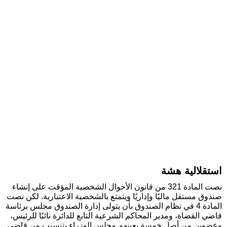
استقلالية هشة
نصت المادة 321 من قانون الأحوال الشخصية المؤقت على إنشاء
صندوق مستقل ماليًا وإداريًا ويتمتع بالشخصية الاعتبارية. لكن نصت
المادة 4 في نظام الصندوق بأن يتولى إدارة الصندوق مجلس برئاسة
قاضي القضاة، ومدير المحاكم الشرعية التابع للدائرة نائبًا للرئيس،
وعضوين من أصل خمسة يعينهم مجلس الوزراء بتنسيب من قاضي