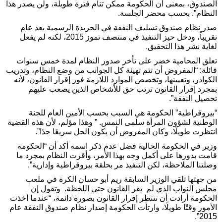
الصندوق، بمعنى أن الحكومة ممكن تنام فترة طويلة، ولن يصدر هذا
النظام”. بحسب محضر الجلسة.
صدر نظام صندوق تسليف النفقة في الجريدة الرسمية بعد عام
تقريباً، ودخل حيز التنفيذ في منتصف تموز 2015، لكنه لم يفعل
لغاية نشر هذا التحقيق.
تعلق المحامية خضر على تأخر صدور النظام لمدة خمس سنوات
قائلة: “المفروض أن تتم تهيئة كل الجوانب من وضع النظام، وتدريب
الكوادر، وتعيينها، وتخصص الموارد اللازمة فور إقرار القانون، لأنه
بمجرد إقرار القانون ترتب حق للأشخاص الذين يصعب عليهم
تحصيل النفقة”.
“بيروقراطية” الحكومة هي السبب بحسب الأمين العام للجنة
الوطنية لشؤون المرأة سلمى النمس. ” وهذا مؤلم، لأن هذه القضية
انتظرت طويلًا، وكان المفروض أن يكون الحل سريعًا جدًا”.
وزير في الحكومة الحالية فضل عدم ذكر اسمه أكد أن “الحكومة
قامت بدورها على أكمل وجه بهذا الأمر، وأقرت النظام بمجرد ما
وصلتنا الملاحظة، لكن التنفيذ مر بحلقة بيروقراطية وإدارية”.
من جهتها تلقي الوزير السابقة ريم أبو حسان الكرة في ملعب
مجلس النواب الذي لم يقر القانون حتى اللحظة. وتقول إن
الحكومة أرادت أن تنتظر إقرار القانون بصورة دائمة، “عندما أخذت
الأمور وقتًا طويلًا، وارتأت الحكومة إصدار نظام صندوق النفقة عام
2015”.