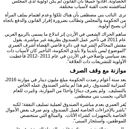
الخصاونة. أفادوا جميعًا بأن القانون لم يكن أولوية لدى المجلس
لمناقشته تحت القبة لأسباب مختلفة.
ترى النائب بني مصطفى بأن هناك تلكؤا وعدم اهتمام بملف المرأة
من الحكومة والمجلس وتطالب بضرورة إقرار القانون والدفع باتجاه
أن يصبح أولوية.
ساهم الحراك الشعبي في الأردن إثر اندلاع ما يسمى بالربيع العربي
عام 2011 في تأخير عمل الصندوق بطريقة غير مباشرة، يقول
مفتش المحاكم الشرعية في دائرة قاضي القضاة أشرف العمري
“الموضوع ليس بأيدينا ولا بأيدي الحكومة، التأخير كان لأسباب ذات
بعد سياسي وإصلاحي في الأردن في عام 2011 -2012 فأعطيت
الأولوية للتشريعات ذات العلاقة”.
موازنة مع وقف الصرف
بعد ستة أعوام رصدت الحكومة مبلغ مليون دينار في موازنة 2016،
كميزانية للصندوق. رغم هذا لم يباشر الصندوق عمله الخاص
بالتسليف. ولم يصرف دينارًا واحدًا من الموازنة، وجُيرت للعام
التالي، بحسب بني مصطفى.
يُقر العمري بعدم مباشرة الصندوق لعملية تسليف النفقة؛ لكنه
“باشر بالإجراءات الخاصة لعمل الصندوق، وتم صرف بعض الأموال
الخاصة بالتجهيزات كشراء الأثاث، والمبالغ التي ستخصص
للموظفين، واستئجار المبنى”.