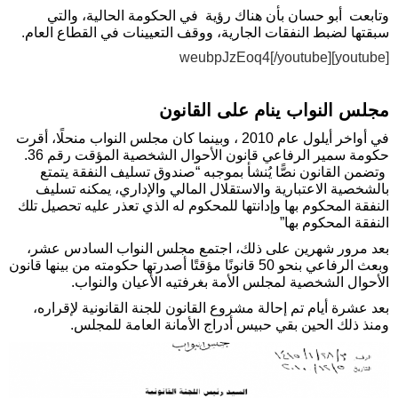
وتابعت أبو حسان بأن هناك رؤية في الحكومة الحالية، والتي
سبقتها لضبط النفقات الجارية، ووقف التعيينات في القطاع العام.
[youtube]weubpJzEoq4[/youtube]
مجلس النواب ينام على القانون
في أواخر أيلول عام 2010 ، وبينما كان مجلس النواب منحلًا، أقرت
حكومة سمير الرفاعي قانون الأحوال الشخصية المؤقت رقم 36.
وتضمن القانون نصًّا يُنشأ بموجبه “صندوق تسليف النفقة يتمتع
بالشخصية الاعتبارية والاستقلال المالي والإداري، يمكنه تسليف
النفقة المحكوم بها وإدانتها للمحكوم له الذي تعذر عليه تحصيل تلك
النفقة المحكوم بها”
بعد مرور شهرين على ذلك، اجتمع مجلس النواب السادس عشر،
وبعث الرفاعي بنحو 50 قانونًا مؤقتًا أصدرتها حكومته من بينها قانون
الأحوال الشخصية لمجلس الأمة بغرفتيه الأعيان والنواب.
بعد عشرة أيام تم إحالة مشروع القانون للجنة القانونية لإقراره،
ومنذ ذلك الحين بقي حبيس أدراج الأمانة العامة للمجلس.