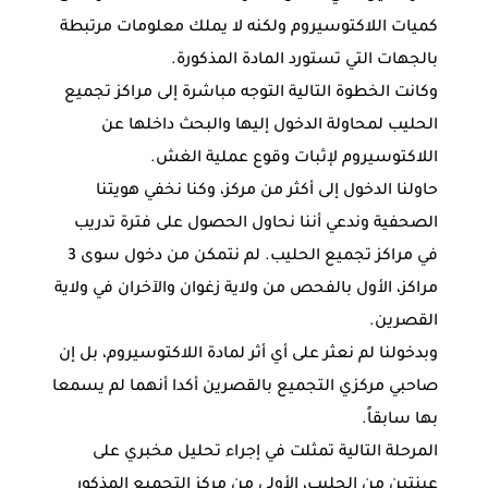
كميات اللاكتوسيروم ولكنه لا يملك معلومات مرتبطة
‏بالجهات التي تستورد المادة المذكورة.‏
وكانت الخطوة التالية التوجه مباشرة إلى مراكز تجميع
الحليب لمحاولة الدخول ‏إليها والبحث داخلها عن
اللاكتوسيروم لإثبات وقوع عملية الغش.‏
حاولنا الدخول إلى أكثر من مركز، وكنا نخفي هويتنا
الصحفية وندعي أننا نحاول ‏الحصول على فترة تدريب
في مراكز تجميع الحليب. لم نتمكن من دخول سوى 3
‏مراكز، الأول بالفحص من ولاية زغوان والآخران في ولاية
القصرين.‏
وبدخولنا لم نعثر على أي أثر لمادة اللاكتوسيروم، بل إن
صاحبي مركزي التجميع ‏بالقصرين أكدا أنهما لم يسمعا
بها سابقاً.‏
المرحلة التالية تمثلت في إجراء تحليل مخبري على
عينتين من الحليب، الأولى من ‏مركز التجميع المذكور