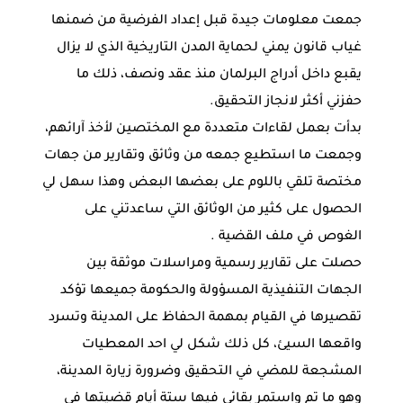
جمعت معلومات جيدة قبل إعداد الفرضية من ضمنها
غياب قانون يمني لحماية المدن التاريخية الذي لا يزال
يقبع داخل أدراج البرلمان منذ عقد ونصف، ذلك ما
حفزني أكثر لانجاز التحقيق.
بدأت بعمل لقاءات متعددة مع المختصين لأخذ آرائهم،
وجمعت ما استطيع جمعه من وثائق وتقارير من جهات
مختصة تلقي باللوم على بعضها البعض وهذا سهل لي
الحصول على كثير من الوثائق التي ساعدتني على
الغوص في ملف القضية .
حصلت على تقارير رسمية ومراسلات موثقة بين
الجهات التنفيذية المسؤولة والحكومة جميعها تؤكد
تقصيرها في القيام بمهمة الحفاظ على المدينة وتسرد
واقعها السيئ، كل ذلك شكل لي احد المعطيات
المشجعة للمضي في التحقيق وضرورة زيارة المدينة،
وهو ما تم واستمر بقائي فيها ستة أيام قضيتها في