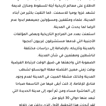
الاطلاع على معالم تاريخية آيلة للسقوط ومنازل قديمة
تشهد غزوا يوميا للاسمنت. كما التقيت بكثير من أبناء
المدينة، علماء ومثقفين ومسؤولين جميعهم ابدوا عدم
الرضا لما يحدث في المدينة.
استعنت بعدد من المراجع التاريخية وبعض المؤلفات
الأجنبية التي قدمها مستشرقون غربيون أعجبوا
بالمدينة وتاريخه، بالإضافة إلى دراسات مختلفة
لناشطين ومهتمين في شأن المدينة.
الصعوبة التي واجهتها هي ضيق الوقت لارتباط الفرضية
بوقت زمني معين اقتضته مهلة اليونسكو لشطب
المدينة وكذلك مشقة المبيت في المدينة لعدم وجود
فنادق للإقامة، إذ كنت أبقى فيها من التاسعة صباحا
إلى العاشرة مساء ومن ثم أعود إلى مدينة الحديدة التي
تبعد عنها حوالي 30 كيلو متر .
لقد أنجزت هذا التحقيق الأول الذي دخلت من خلاله