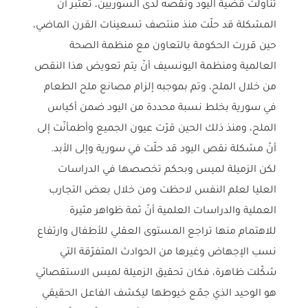
تناولت قضية اليود ونقصه لدى السوريين، تعتبر أنّ
المشكلة قد حلّت منذ منتصف تسعينات القرن الماضي،
حين قررت الحكومة بالتعاون مع منظمة الصحة
العالمية ومنظمة اليونسيف أنّ يتم تعويض هذا النقص
من خلال الملح، وتم بموجبه إلزام مصانع ملح الطعام
في سورية بخلط نسبة محددة من اليود ضمن أكياس
الملح، ومنذ ذلك الحين قرّت عيون الجميع وأطمأنّت إلى
أنّ مشكلة نقص اليود قد حلّت في سورية وإلى الأبد.
لكن الزميلة لميس وبحكم تخصصها في الدراسات
العليا لعلم النفس لاحظت ومن خلال بعض التجارب
العملية والدراسات العلمية أنّ ثمة ظواهر مثيرة
للاهتمام منها تراجع المستوى العقلي للأطفال وارتفاع
نسب الإجهاض وغيرها من الحوادث المتفرّقة التي
شكّلت ظاهرة، فكان تحقيق الزميلة لميس الاستقصائي
هو الوحيد الذي جمّع خيوطها ليكشف الفاعل الحقيقي