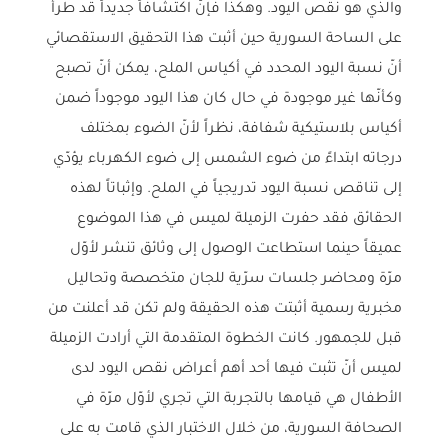
والذي هو نقص اليود. وهكذا فإنّ اكتشافاً جديداً قد طرأ
على الساحة السورية حين أثبت هذا التحقيق الاستقصائي
أنّ نسبة اليود المحدد في أكياس الملح، يمكن أنّ تصبح
وكأنّها غير موجودة في حال كان هذا اليود موجوداً ضمن
أكياس بلاستيكية شفافة، نظراً لأنّ الضوء بمختلف
درجاته ابتداءً من ضوء الشمس إلى ضوء الكهرباء يؤدّي
إلى تناقص نسبة اليود تدريجياً في الملح. وإثباتاً لهذه
الحقائق فقد حفرت الزميلة لميس في هذا الموضوع
عميقاً حينما استطاعت الوصول إلى وثائق تنشر لأوّل
مرّة ومحاضر جلسات سرّية للجان متخصصة وتحاليل
مخبرية رسمية أثبتت هذه الحقيقة ولم تكن قد أعلنت من
قبل للجمهور. كانت الخطوة المتقدمة التي أرادت الزميلة
لميس أنّ تثبت فيها أحد أهم أعراض نقص اليود لدى
الأطفال هي قيامها بالتجربة التي تجري لأوّل مرّة في
الصحافة السورية، من خلال الاختبار الذي قامت به على