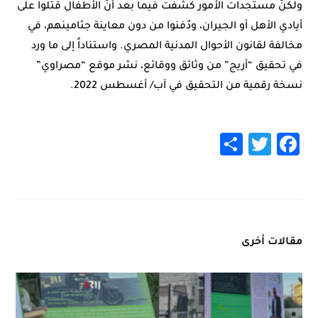
ولكنّ مستجدات الأمور كشفت فيما بعد أنّ الأطفال قُتلوا على
أيادي الأهل أو الجيران، ودُفنوا من دون معاينة جثامينهم، في
مخالفة لقانون الأحوال المدنية المصري. واستناداً إلى ما ورد
في تحقيق “أريج” من وثائق ووقائع، نشر موقع “مصراوي”
نسخة رقمية من التحقيق في آب/ أغسطس 2022.
Share
Twitter
Facebook
مقالات أخرى