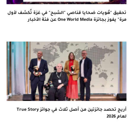
تحقيق "هُويات ضحايا قناصي "الشبح" في غزة تُكشف لأول
مرة" يفوز بجائزة One World Media عن فئة الأخبار
أريج تحصد جائزتين من أصل ثلاث في جوائز True Story
لعام 2026