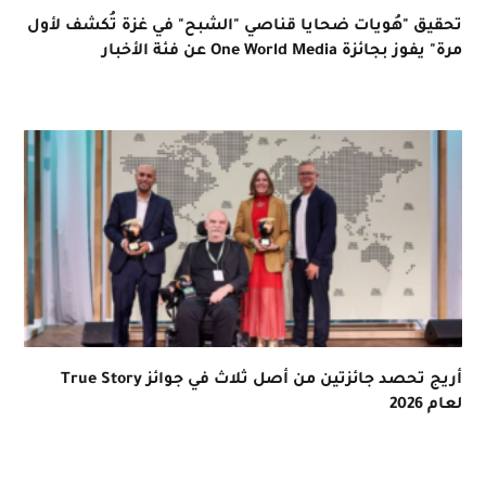
تحقيق "هُويات ضحايا قناصي "الشبح" في غزة تُكشف لأول
مرة" يفوز بجائزة One World Media عن فئة الأخبار
أريج تحصد جائزتين من أصل ثلاث في جوائز True Story
لعام 2026