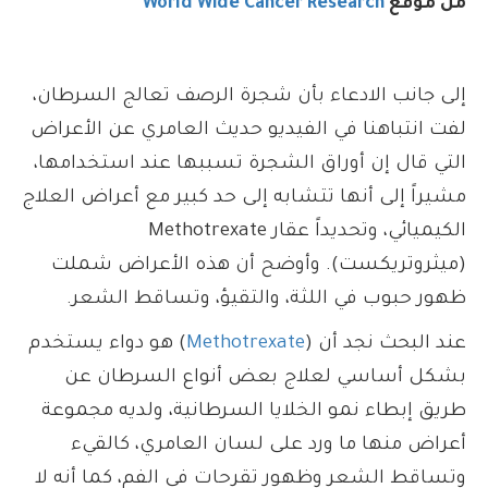
من موقع
World Wide Cancer Research
إلى جانب الادعاء بأن شجرة الرصف تعالج السرطان،
لفت انتباهنا في الفيديو حديث العامري عن الأعراض
التي قال إن أوراق الشجرة تسببها عند استخدامها،
مشيراً إلى أنها تتشابه إلى حد كبير مع أعراض العلاج
الكيميائي، وتحديداً عقار Methotrexate
(ميثروتريكست). وأوضح أن هذه الأعراض شملت
ظهور حبوب في اللثة، والتقيؤ، وتساقط الشعر.
عند البحث نجد أن (
Methotrexate
) هو دواء يستخدم
بشكل أساسي لعلاج بعض أنواع السرطان عن
طريق إبطاء نمو الخلايا السرطانية، ولديه مجموعة
أعراض منها ما ورد على لسان العامري، كالقيء
وتساقط الشعر وظهور تقرحات في الفم، كما أنه لا