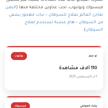
نشرت الفيديو تباعاً عدة حسابات يمنية، عبر منصتي
فيسبوك ويوتيوب، تحت عناوين مختلفة منها (
اليمن
تفاجئ العالم بعلاج للسرطان
–
نبات مهجور يشفي
من السرطان
–
هام عشبة تستخدم لعلاج
السرطان
).
ذو عزم
يوتيوب
110 آلاف مشاهدة
1 آب/أغسطس 2025
رشاد العولقي
فيسبوك