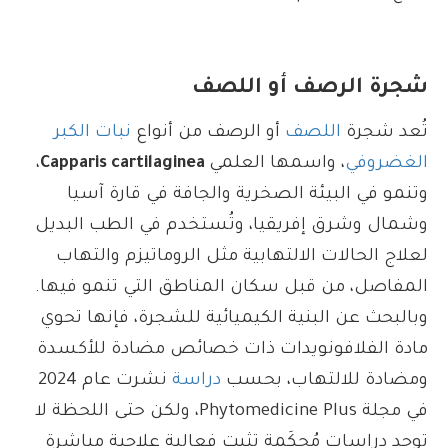
شجرة الرصف أو اللصف
تُعد شجرة
اللصف
أو الرصف من أنواع
نبات الكبر
الغضروفي
، واسمها العلمي
Capparis cartilaginea
،
وتنمو في البيئة الصخرية والجافة في قارة آسيا
وشمال وشرق إفريقيا، وتُستخدم في الطب البديل
لعلاج الحالات الالتهابية مثل الروماتيزم والتهاب
المفاصل، من قبل سكان المناطق التي تنمو فيها.
وبالبحث عن البنية الكيميائية للشجرة، فإنها تحوي
مادة الفلافونويدات ذات خصائص مضادة للأكسدة
ومضادة للالتهاب، بحسب
دراسة
نشرت عام 2024
في مجلة Phytomedicine Plus، ولكن حتى اللحظة لا
توجد دراسات مُحكَمة تثبت فعالية علاجية مباشرة