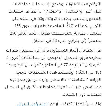
الأرقام هذا التفاوت بوضوح؛ إذ سجلت محافظات
مثل “قم” و”سمنان” و”مركزي” تراجعاً في معدلات
الهطول بنسب بلغت 33، و32، و30 في المئة على
التوالي. كما لم تتلقَّ العاصمة طهران سوى 155
مليمتراً، مقارنة بمتوسطها طويل الأمد البالغ 250
مليمتراً (أي بتراجع قدره 38 في المئة).
في المقابل، أشار المسؤول ذاته إلى تسجيل قفزات
مطرية فوق المعدل الطبيعي في محافظات أخرى، كـ
“هرمزكان” (بزيادة 77 في المئة) و”خراسان الجنوبية”
(49 في المئة). وتُسقط هذه المعطيات فرضية
الزيادة “الشاملة”؛ فالأمطار تركزت في بؤر جغرافية
معينة، في حين استمرت محافظات أخرى في تسجيل
معدلات دون المعتاد.
وتفسيراً لهذا التذبذب، أرجع
المسؤول الإيراني