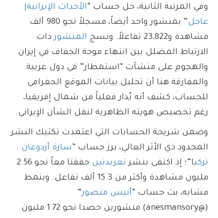
وفي المرتبة الثانية، حل حساب “
الأحداث الإيرانية|
عاجل
” بمنشور واحد أيضاً، مسجلاً نحو 980 ألف
مشاهدة و23,822 تفاعلاً. ونسج
المنشور
ذات
الارتباط المضلل بين انتهاء موجة الجفاف في إيران
والهجوم على منشآت “استمطار” في دول عربية.
والمفارقة هنا أن تحليل بيانات الموقع الجغرافي
للحساب، كشف أنه يُدار فعلياً من شمال إفريقيا،
رغم تخصيص هويته الظاهرية لنقل الشأن الإيراني.
وضمن شريحة الحسابات التي اعتمدت تكتيك النشر
المحدود ذي الأثر العالي، برز حساب “
سارة أردوغان..
تركي
ا”؛ إذ اكتفى بنشر
تغريدتين
حققتا معاً نحو 2.56
مليون مشاهدة وأكثر من 15.3 ألف تفاعل. وبنمط
مشابه، بث حساب “
أنيس منصور
”
(@anesmansory) منشورين حصدا نحو 1.72 مليون