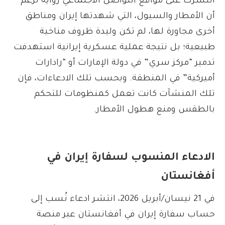
انتشرت على مواقع التواصل الاجتماعي رواية تزعم
أن الأمطار والسيول، التي شهدتها إيران ومناطق
أخرى مجاورة لها، لم تكن وليدة ظروف مناخية
طبيعية؛ بل نتيجة عملية عسكرية إيرانية استهدفت
تدمير “مركز سري” في دولة الإمارات أو “رادارات
أميركية” في المنطقة. وبحسب تلك الادعاءات، فإن
تلك المنشآت كانت تعمل كمنظومات للتحكم
بالطقس ومنع هطول الأمطار.
الادعاء المنسوب لسفارة إيران في
أفغانستان
في 21 نيسان/أبريل 2026، انتشر ادعاء نُسب إلى
حساب سفارة إيران في أفغانستان عبر منصة