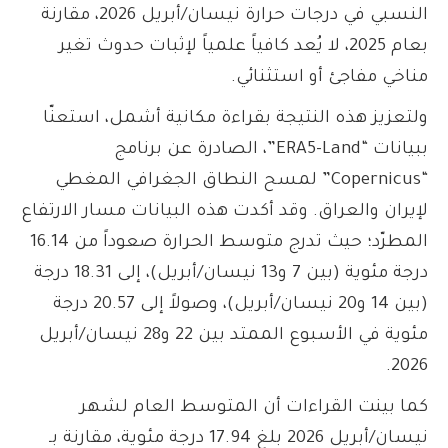
النسبي في درجات حرارة نيسان/أبريل 2026، مقارنة
بعام 2025، لا يُعد كافياً علمياً لإثبات حدوث تغير
مناخي مفاجئ أو استثنائي.
ولتعزيز هذه النتيجة بقراءة مكانية أشمل، استعنّا
ببيانات “ERA5-Land”، الصادرة عن برنامج
“Copernicus” لمسح النطاق الجغرافي المغطي
لإيران والعراق. وقد أكدت هذه البيانات مسار الارتفاع
المطرّد؛ حيث تدرج متوسط الحرارة صعوداً من 16.14
درجة مئوية (بين 7 و13 نيسان/أبريل)، إلى 18.31 درجة
(بين 14 و20 نيسان/أبريل)، وصولاً إلى 20.57 درجة
مئوية في الأسبوع الممتد بين 22 و28 نيسان/أبريل
2026.
كما بينت القراءات أن المتوسط العام لشهر
نيسان/أبريل 2026 بلغ 17.94 درجة مئوية، مقارنة بـ