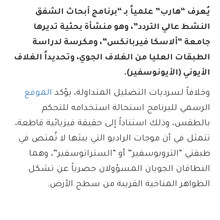
يُعرف “هارب” علمياً بـ “برنامج أبحاث الشفق
النشط عالي التردد”، وهو منشأة بحثية تديرها
جامعة “ألاسكا فيربانكس”، ومكرسة لدراسة
الطبقات العليا من الغلاف الجوي، وتحديداً الغلاف
الأيوني (الأيونوسفير).
وخلافاً لسرديات التضليل المتداولة، يؤكد
الموقع
الرسمي للبرنامج استحالة استخدامه للتحكم
بالطقس، وذلك استناداً إلى حقيقة فيزيائية قاطعة،
تتمثل في أن موجات الراديو التي يبثها لا تُمتص في
طبقتي “التروبوسفير” أو “الستراتوسفير”، وهما
النطاقان الجويان المسؤولان حصرياً عن تشكل
الظواهر المناخية القريبة من سطح الأرض.