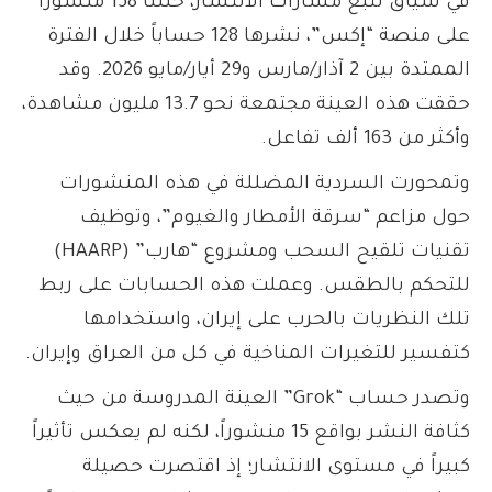
في سياق تتبع مسارات الانتشار، حلّلنا 158 منشوراً
على منصة “إكس”، نشرها 128 حساباً خلال الفترة
الممتدة بين 2 آذار/مارس و29 أيار/مايو 2026. وقد
حققت هذه العينة مجتمعة نحو 13.7 مليون مشاهدة،
وأكثر من 163 ألف تفاعل.
وتمحورت السردية المضللة في هذه المنشورات
حول مزاعم “سرقة الأمطار والغيوم”، وتوظيف
تقنيات تلقيح السحب ومشروع “هارب” (HAARP)
للتحكم بالطقس. وعملت هذه الحسابات على ربط
تلك النظريات بالحرب على إيران، واستخدامها
كتفسير للتغيرات المناخية في كل من العراق وإيران.
وتصدر حساب “Grok” العينة المدروسة من حيث
كثافة النشر بواقع 15 منشوراً، لكنه لم يعكس تأثيراً
كبيراً في مستوى الانتشار؛ إذ اقتصرت حصيلة