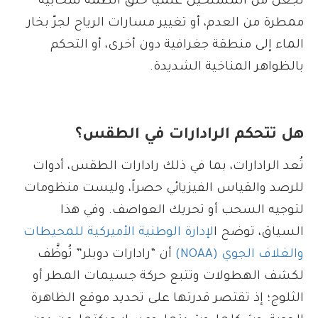
تجعل من المستحيل علمياً خلق أنظمة سحابية
ممطرة من العدم، أو تغيير مسارات الرياح لجرّ بخار
الماء إلى منطقة جغرافية دون أخرى، أو التحكم
بالظواهر المناخية الشديدة.
هل تتحكم الرادارات في الطقس؟
تُعد الرادارات، بما في ذلك رادارات الطقس، أدوات
للرصد والقياس الفيزيائي حصراً، وليست منظومات
لتوجيه السحب أو تحريك العواصف. وفي هذا
السياق، توضح ا
لإدارة الوطنية الأميركية للمحيطات
والغلاف الجوي (NOAA)
أن “رادارات دوبلر” تُوظَّف
لكشف الهطولات وتتبع حركة جسيمات المطر أو
الثلوج؛ إذ تقتصر قدرتها على تحديد موقع الظاهرة