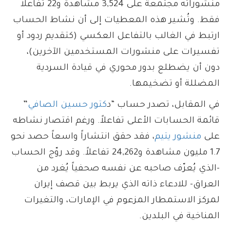
منشوراته مجتمعة على 3,524 مشاهدة و22 تفاعلاً
فقط. وتُشير هذه المعطيات إلى أن نشاط الحساب
ارتبط في الغالب بالتفاعل العكسي (كتقديم ردود أو
تفسيرات على منشورات المستخدمين الآخرين)،
دون أن يضطلع بدور محوري في قيادة السردية
المضللة أو تضخيمها.
في المقابل، تصدر حساب “د
كتور حسين الصافي
”
قائمة الحسابات الأعلى تفاعلاً. ورغم اقتصار نشاطه
على
منشور يتيم
، فقد حقق انتشاراً واسعاً حصد نحو
1.7 مليون مشاهدة و24,262 تفاعلاً. وقد روّج الحساب
-الذي يُعرّف صاحبه عن نفسه صحفياً يُغرد من
العراق- للادعاء ذاته الذي يربط بين قصف إيران
لمركز الاستمطار المزعوم في الإمارات، والتغيرات
المناخية في البلدين.