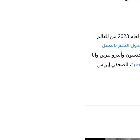
أصدرت الشبكة العالمية للصحافة الاستقصائية قائمة اختيارات المحرر لأفضل القصص الاستقصائية لعام 2023 من العالم
حول الحلم بالعمل
دسون وأندرو ليرين وآنا
، للصحفي إيزيس
صر”