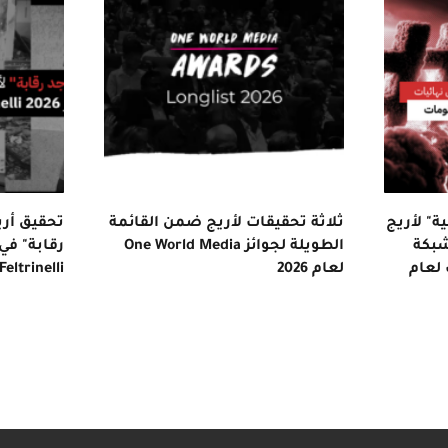
ة" لأريج
ثلاثة تحقيقات لأريج ضمن القائمة
تحقيق أريج
شبكة
الطويلة لجوائز One World Media
رقابة" في 
 لعام
لعام 2026
ge Feltrinelli