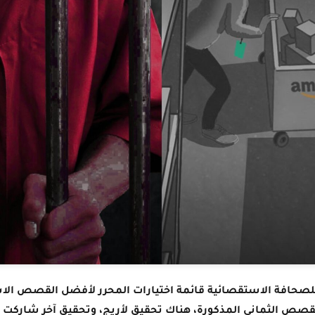
ـقصص الثماني المذكورة، هناك تحقيق لأريج، وتحقيق آخر شاركت ب